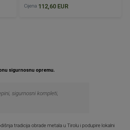
Cijena
112,60 EUR
DODAJ U KOŠARICU
bnu sigurnosnu opremu.
epini, sigurnosni kompleti,
išnja tradicija obrade metala u Tirolu i podupire lokalni