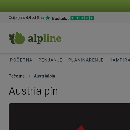
Ocijenjeno
4.9
od 5 na
POČETNA
PENJANJE
PLANINARENJE
KAMPIR
Početna
Austrialpin
Austrialpin