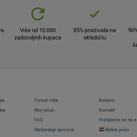
va
Više od 10.000
85% proizvoda na
90%
zadovoljnih kupaca
skladištu
š
nja
Povrat robe
Kolačići
aka
Moj račun
Kontakt
FAQ
Pretplatite se na 
Rješavanje sporova
Alpline jezici