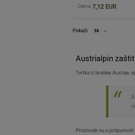
Cijena
7,12 EUR
Nije na zalihi
Pokaži
36
po
stranici
Austrialpin zašti
Tvrtka iz tirolske Austrije, 
A
s
Proizvode su u potpunosti ra