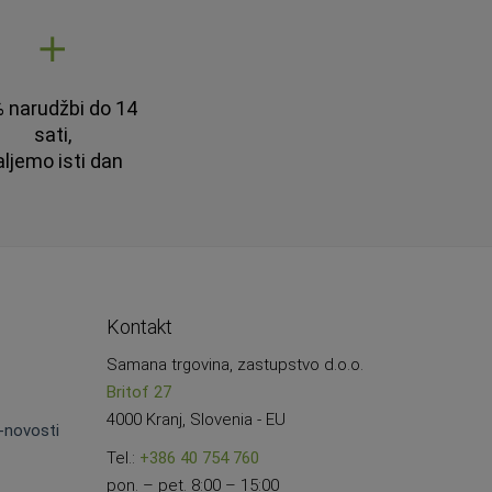
 narudžbi do 14
sati,
aljemo isti dan
Kontakt
Samana trgovina, zastupstvo d.o.o.
Britof 27
4000 Kranj, Slovenia - EU
e-novosti
Tel.:
+386 40 754 760
pon. – pet. 8:00 – 15:00