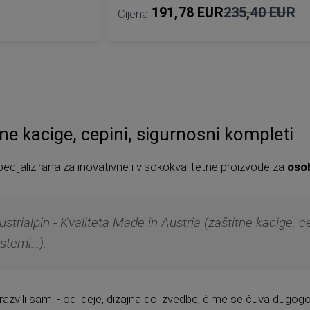
191,78 EUR
235,40 EUR
Cijena
Standardna
cijena
DODAJ U KOŠARICU
tne kacige, cepini, sigurnosni kompleti
specijalizirana za inovativne i visokokvalitetne proizvode za
oso
ustrialpin - Kvaliteta Made in Austria (zaštitne kacige, c
istemi...).
zvili sami - od ideje, dizajna do izvedbe, čime se čuva dugogod