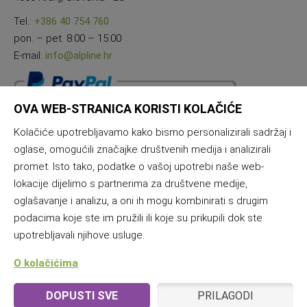
Tel.:
+386 40 754 760
pon. – pet. 8:00 – 15:00
E-mail:
info@alpline.hr
OVA WEB-STRANICA KORISTI KOLAČIĆE
Kolačiće upotrebljavamo kako bismo personalizirali sadržaj i
oglase, omogućili značajke društvenih medija i analizirali
promet. Isto tako, podatke o vašoj upotrebi naše web-
lokacije dijelimo s partnerima za društvene medije,
oglašavanje i analizu, a oni ih mogu kombinirati s drugim
podacima koje ste im pružili ili koje su prikupili dok ste
upotrebljavali njihove usluge.
O kolačićima
DOPUSTI SVE
PRILAGODI