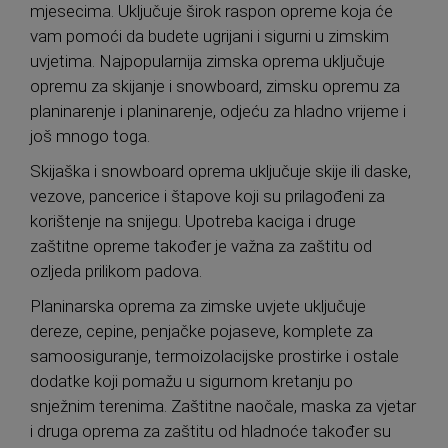
mjesecima. Uključuje širok raspon opreme koja će
vam pomoći da budete ugrijani i sigurni u zimskim
uvjetima. Najpopularnija zimska oprema uključuje
opremu za skijanje i snowboard, zimsku opremu za
planinarenje i planinarenje, odjeću za hladno vrijeme i
još mnogo toga.
Skijaška i snowboard oprema uključuje skije ili daske,
vezove, pancerice i štapove koji su prilagođeni za
korištenje na snijegu. Upotreba kaciga i druge
zaštitne opreme također je važna za zaštitu od
ozljeda prilikom padova.
Planinarska oprema za zimske uvjete uključuje
dereze, cepine, penjačke pojaseve, komplete za
samoosiguranje, termoizolacijske prostirke i ostale
dodatke koji pomažu u sigurnom kretanju po
snježnim terenima. Zaštitne naočale, maska ​​za vjetar
i druga oprema za zaštitu od hladnoće također su