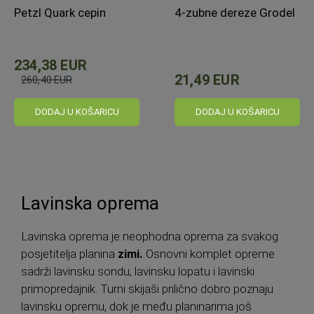
Petzl Quark cepin
4-zubne dereze Grodel
234,38 EUR
21,49 EUR
260,40 EUR
Standardna
cijena
DODAJ U KOŠARICU
DODAJ U KOŠARICU
Lavinska oprema
Lavinska oprema je neophodna oprema za svakog
posjetitelja planina
zimi.
Osnovni komplet opreme
sadrži lavinsku sondu, lavinsku lopatu i lavinski
primopredajnik. Turni skijaši prilično dobro poznaju
lavinsku opremu, dok je među planinarima još