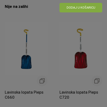
Standardna
Standardna
cijena
Nije na zalihi
cijena
DODAJ U KOŠARICU
Lavinska lopata Pieps
Lavinska lopata Pieps
C660
C720