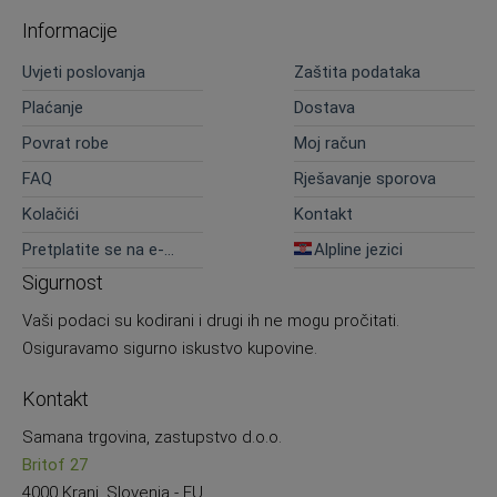
Informacije
Uvjeti poslovanja
Zaštita podataka
Plaćanje
Dostava
Povrat robe
Moj račun
FAQ
Rješavanje sporova
Kolačići
Kontakt
Pretplatite se na e-
Alpline jezici
novosti
Sigurnost
Vaši podaci su kodirani i drugi ih ne mogu pročitati.
Osiguravamo sigurno iskustvo kupovine.
Kontakt
Samana trgovina, zastupstvo d.o.o.
Britof 27
4000 Kranj, Slovenia - EU