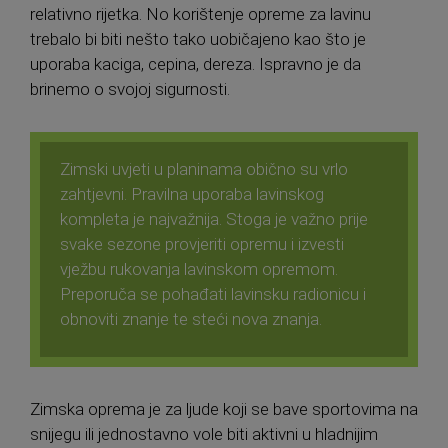
relativno rijetka. No korištenje opreme za lavinu
trebalo bi biti nešto tako uobičajeno kao što je
uporaba kaciga, cepina, dereza. Ispravno je da
brinemo o svojoj sigurnosti.
Zimski uvjeti u planinama obično su vrlo
zahtjevni. Pravilna uporaba lavinskog
kompleta je najvažnija. Stoga je važno prije
svake sezone provjeriti opremu i izvesti
vježbu rukovanja lavinskom opremom.
Preporuča se pohađati lavinsku radionicu i
obnoviti znanje te steći nova znanja.
Zimska oprema je za ljude koji se bave sportovima na
snijegu ili jednostavno vole biti aktivni u hladnijim