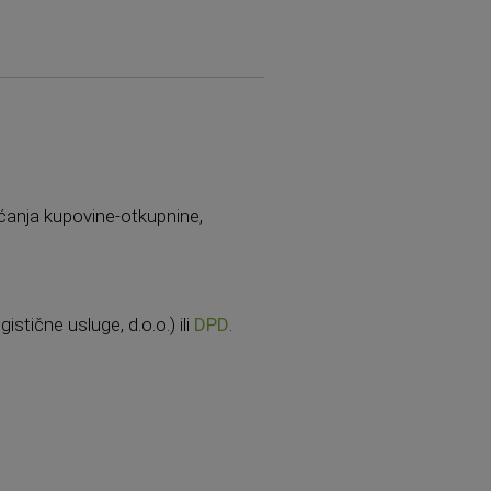
aćanja kupovine-otkupnine,
stične usluge, d.o.o.) ili
DPD
.