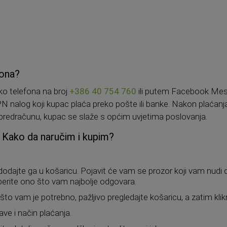
fona?
ko telefona na broj
+386 40 754 760
ili putem Facebook Mes
PN nalog koji kupac plaća preko pošte ili banke. Nakon plaćanj
 predračunu, kupac se slaže s općim uvjetima poslovanja.
. Kako da naručim i kupim?
 dodajte ga u košaricu. Pojavit će vam se prozor koji vam nudi
daberite ono što vam najbolje odgovara.
to vam je potrebno, pažljivo pregledajte košaricu, a zatim klik
ave i način plaćanja.