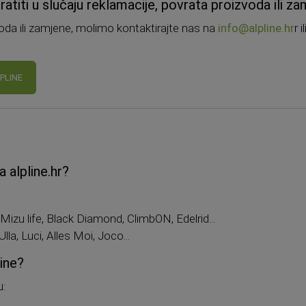
atiti u slučaju reklamacije, povrata proizvoda ili z
voda ili zamjene, molimo kontaktirajte nas na
info@alpline.hr
r 
PLINE
 alpline.hr?
Mizu life, Black Diamond, ClimbON, Edelrid...
la, Luci, Alles Moi, Joco...
Line?
u: