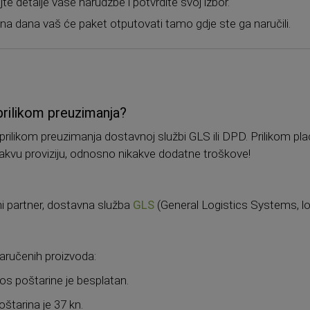
ajte detalje vaše narudžbe i potvrdite svoj izbor.
dna dana vaš će paket otputovati tamo gdje ste ga naručili.
 prilikom preuzimanja?
rilikom preuzimanja dostavnoj službi GLS ili DPD. Prilikom pl
akvu proviziju, odnosno nikakve dodatne troškove!
i partner, dostavna služba
GLS
(General Logistics Systems, logi
naručenih proizvoda:
os poštarine je besplatan.
štarina je 37 kn.