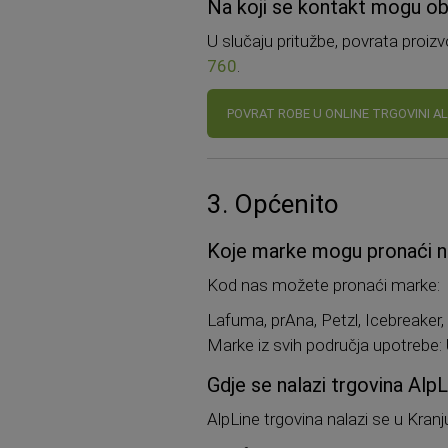
Na koji se kontakt mogu obr
U slučaju pritužbe, povrata proiz
760
.
POVRAT ROBE U ONLINE TRGOVINI AL
3. Općenito
Koje marke mogu pronaći na
Kod nas možete pronaći marke:
Lafuma, prAna, Petzl, Icebreaker, 
Marke iz svih područja upotrebe: Ul
Gdje se nalazi trgovina Alp
AlpLine trgovina nalazi se u Kranj