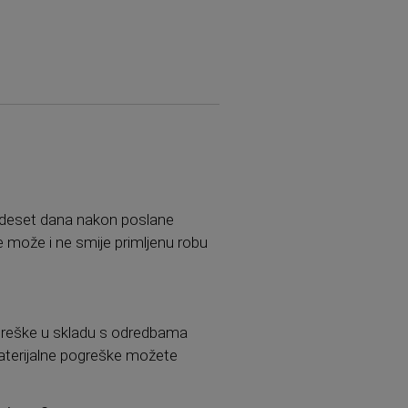
trideset dana nakon poslane
 može i ne smije primljenu robu
ogreške u skladu s odredbama
materijalne pogreške možete