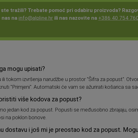
i ste tražili? Trebate pomoć pri odabiru proizvoda? Razgo
e nas na
info@alpline.hr
ili nas nazovite na
+386 40 754 76
ga mogu upisati?
ili tokom izvršenja narudžbe u prostor "Šifra za popust". Otvo
knuti "Primjeni". Automatski će vam se ažurirati košarica sa sa
ristiti više kodova za popust?
amo jedan kod za popust. Popusti se međusobno zbrajaju, osim
osi na poklon bonove.
 dostavu i još mi je preostao kod za popust. Mogu l