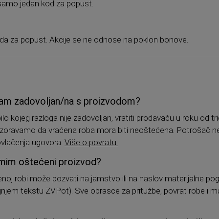
 samo jedan kod za popust.
koda za popust. Akcije se ne odnose na poklon bonove.
nisam zadovoljan/na s proizvodom?
lo kojeg razloga nije zadovoljan, vratiti prodavaču u roku od 
ozoravamo da vraćena roba mora biti neoštećena. Potrošač ne
povlačenja ugovora.
Više o povratu.
primim oštećeni proizvod?
enoj robi može pozvati na jamstvo ili na naslov materijalne p
ljnjem tekstu ZVPot). Sve obrasce za pritužbe, povrat robe i 