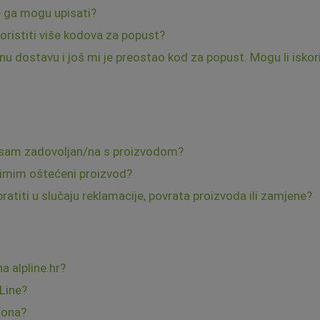
 ga mogu upisati?
oristiti više kodova za popust?
u dostavu i još mi je preostao kod za popust. Mogu li iskori
 nisam zadovoljan/na s proizvodom?
primim oštećeni proizvod?
atiti u slučaju reklamacije, povrata proizvoda ili zamjene?
 alpline.hr?
pLine?
fona?