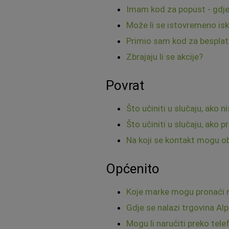
Imam kod za popust - gdje
Može li se istovremeno isk
Primio sam kod za besplatn
Zbrajaju li se akcije?
Povrat
Što učiniti u slučaju, ako
Što učiniti u slučaju, ako 
Na koji se kontakt mogu obr
Općenito
Koje marke mogu pronaći na
Gdje se nalazi trgovina Al
Mogu li naručiti preko tele