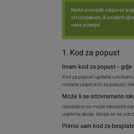
Niste pronašli odgovor koj
stručnjakom. Kontaktirajt
vaša pitanja!
1. Kod za popust
Imam kod za popust - gdje 
Kod za popust upišete u košaricu 
možete unijeti kôd za popust i kli
Može li se istovremeno isko
Istodobno se može iskoristiti s
uvjetima akcije. Akcija se ne odn
Primio sam kod za besplatnu