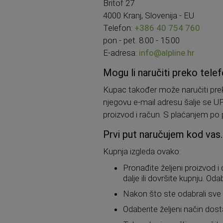
Britof 27
4000 Kranj, Slovenija - EU
Telefon:
+386 40 754 760
pon - pet. 8:00 - 15:00
E-adresa:
info@alpline.hr
Mogu li naručiti preko tele
Kupac također može naručiti pre
njegovu e-mail adresu šalje se U
proizvod i račun. S plaćanjem po
Prvi put naručujem kod vas
Kupnja izgleda ovako:
Pronađite željeni proizvod i
dalje ili dovršite kupnju. O
Nakon što ste odabrali sve š
Odaberite željeni način dost