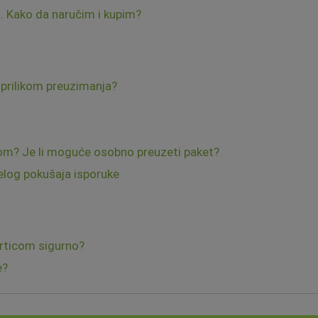
. Kako da naručim i kupim?
i prilikom preuzimanja?
om? Je li moguće osobno preuzeti paket?
elog pokušaja isporuke
articom sigurno?
e?