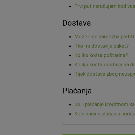
Prvi put naručujem kod vas
Dostava
Može li se narudžba platit
Tko mi dostavlja paket?
Koliko košta poštarina?
Koliko košta dostava na d
Tijek dostave zbog neuspj
Plaćanja
Je li plaćanje kreditnom k
Koje načine plaćanja nudit