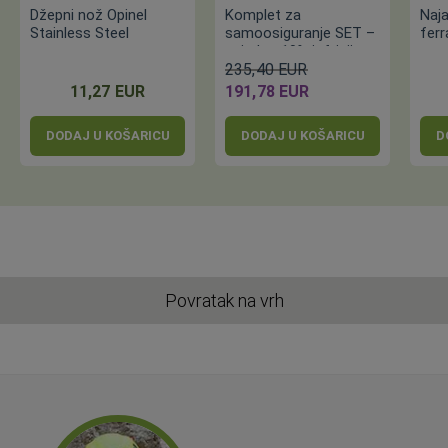
Džepni nož Opinel
Komplet za
Naj
Stainless Steel
samoosiguranje SET –
ferr
zajedno 10% jeftinije
235,40 EUR
11,27 EUR
191,78 EUR
DODAJ U KOŠARICU
DODAJ U KOŠARICU
D
Povratak na vrh