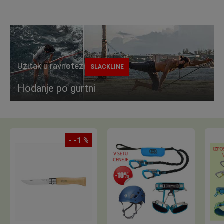
Užitak u ravnoteži
SLACKLINE
Hodanje po gurtni
- -1 %