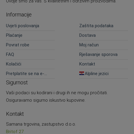
Ovdje smo za vas. S kvalitetnim i održivim proizvodima.
Informacije
Uvjeti poslovanja
Zaštita podataka
Plaćanje
Dostava
Povrat robe
Moj račun
FAQ
Rješavanje sporova
Kolačići
Kontakt
Pretplatite se na e-
Alpline jezici
novosti
Sigurnost
Vaši podaci su kodirani i drugi ih ne mogu pročitati.
Osiguravamo sigurno iskustvo kupovine.
Kontakt
Samana trgovina, zastupstvo d.o.o.
Britof 27