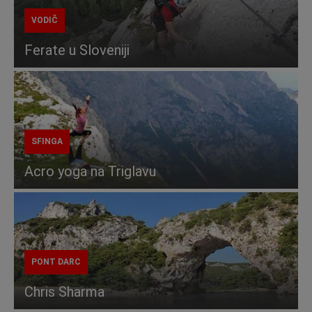
VODIČ
Ferate u Sloveniji
SFINGA
Acro yoga na Triglavu
PONT DARC
Chris Sharma