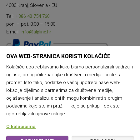
4000 Kranj, Slovenia - EU
Tel.:
+386 40 754 760
pon. – pet. 8:00 – 15:00
E-mail:
info@alpline.hr
OVA WEB-STRANICA KORISTI KOLAČIĆE
Kolačiće upotrebljavamo kako bismo personalizirali sadržaj i
oglase, omogućili značajke društvenih medija i analizirali
promet. Isto tako, podatke o vašoj upotrebi naše web-
lokacije dijelimo s partnerima za društvene medije,
oglašavanje i analizu, a oni ih mogu kombinirati s drugim
podacima koje ste im pružili ili koje su prikupili dok ste
upotrebljavali njihove usluge.
O kolačićima