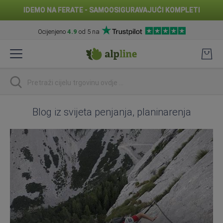
IDEMO NA FERATE - SAMOOSIGURAVAJUĆI KOMPLETI
Ocijenjeno
4.9
od 5 na
Preskoči
na
sadržaj
traži
Blog iz svijeta penjanja, planinarenja