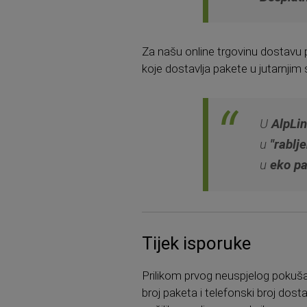
Za našu online trgovinu dostavu
koje dostavlja pakete u jutarnjim
U
AlpLi
u
"rablje
u
eko pa
Tijek isporuke
Prilikom prvog neuspjelog pokušaja
broj paketa i telefonski broj do