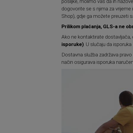
pošiljke, molimo vas da ih nazovet
dogovorite se s njima za vrijeme
Shop), gdje ga možete preuzeti s
Prilikom plaćanja, GLS-a ne ob
Ako ne kontaktirate dostavljača
isporuke)
. U slučaju da isporuka 
Dostavna služba zadržava pravo is
način osigurava isporuka naruče