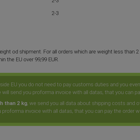
2-3
2-3
ight od shipment. For all orders which are weight less than 2
thin the EU over 99,99 EUR.
utside EU you do not need to pay customs duties and you eve
will send you proforma invoice with all datas, that you can p
h than 2 kg
, we send you all data about shipping costs and o
 proforma invoice with all datas, that you can pay the order w