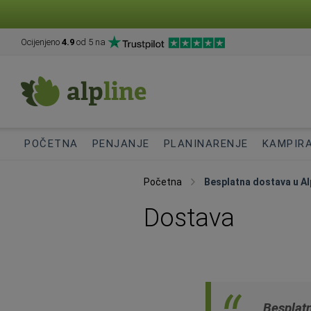
Ocijenjeno
4.9
od 5 na
POČETNA
PENJANJE
PLANINARENJE
KAMPIR
Početna
Besplatna dostava u Al
Dostava
Besplatn