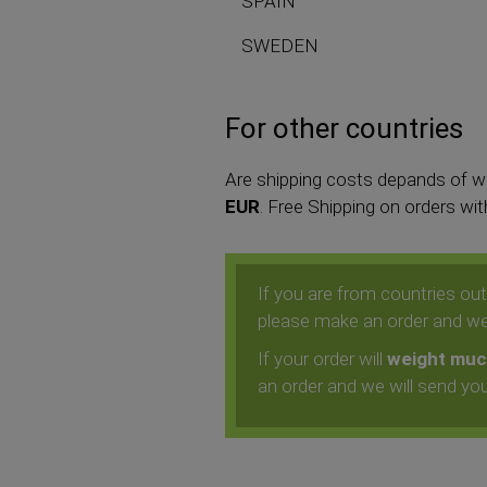
SPAIN
SWEDEN
For other countries
Are shipping costs depands of we
EUR
. Free Shipping on orders wi
If you are from countries o
please make an order and we 
If your order will
weight muc
an order and we will send you