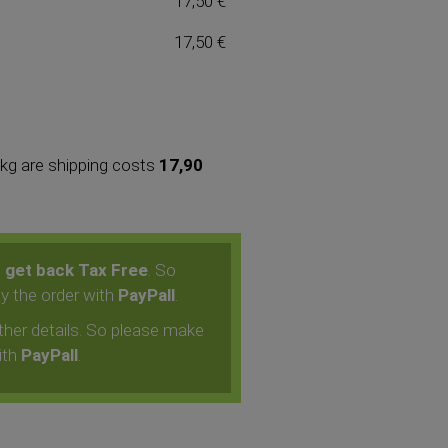
17,50 €
17,50 €
 kg are shipping costs
17,90
n
get back Tax Free
. So
ay the order with
PayPall
.
ther details. So please make
ith
PayPall
.