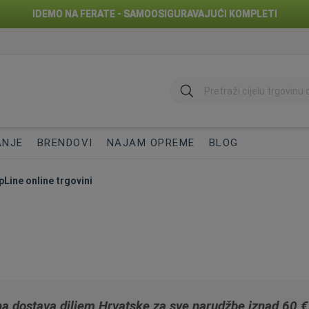
IDEMO NA FERATE - SAMOOSIGURAVAJUĆI KOMPLETI
traži
ANJE
BRENDOVI
NAJAM OPREME
BLOG
pLine online trgovini
a dostava diljem Hrvatske za sve narudžbe iznad 60 €