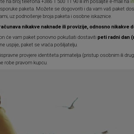
e na broj telefona +386 1 500 11 90 ili im pošaljite e-mail na
i
 isporuke paketa. Možete se dogovoriti i da vam vaš paket dos
ami, uz podnošenje broja paketa i osobne iskaznice.
računava nikakve naknade ili provizije, odnosno
nikakve d
, on će vam paket ponovno pokušati dostaviti
peti radni dan 
ne uspije, paket se vraća pošiljatelju.
pravne provjere identiteta primatelja (pristup osobnim ili dru
ne robe pravom kupcu.