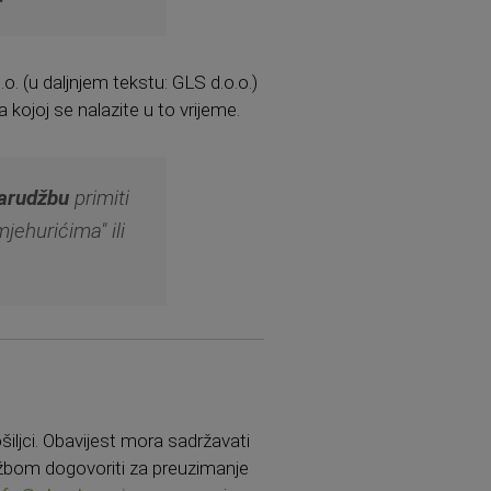
(u daljnjem tekstu: GLS d.o.o.)
kojoj se nalazite u to vrijeme.
narudžbu
primiti
jehurićima" ili
šiljci. Obavijest mora sadržavati
užbom dogovoriti za preuzimanje