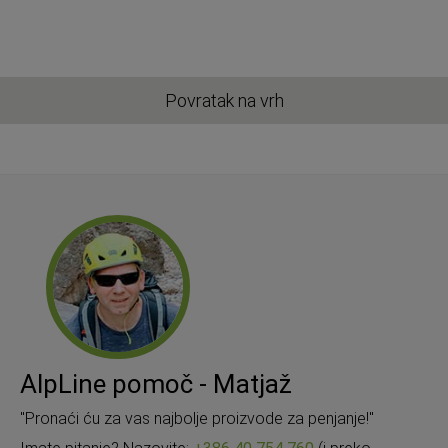
Povratak na vrh
AlpLine pomoč - Matjaž
"Pronaći ću za vas najbolje proizvode za penjanje!"