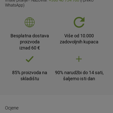
Imate pitanje? Nazovite:
+386 40 754 760
(i preko
WhatsApp)
Besplatna dostava
Više od 10.000
proizvoda
zadovoljnih kupaca
iznad 60 €
85% proizvoda na
90% narudžbi do 14 sati,
skladištu
šaljemo isti dan
Ocjene