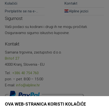
Kolačići
Kontakt
Pretplatite se na e-
Alpline jezici
novosti
Sigurnost
Vaši podaci su kodirani i drugi ih ne mogu pročitati.
Osiguravamo sigurno iskustvo kupovine.
Kontakt
Samana trgovina, zastupstvo d.o.o.
Britof 27
4000 Kranj, Slovenia - EU
Tel.:
+386 40 754 760
pon. – pet. 8:00 – 15:00
E-mail:
info@alpline.hr
OVA WEB-STRANICA KORISTI KOLAČIĆE