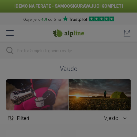
IDEMO NA FERATE - SAMOOSIGURAVAJUĆI KOMPLETI
Ocijenjeno
4.9
od 5 na
Preskoči
na
sadržaj
traži
Vaude
Filteri
Mjesto