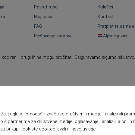
nja
Povrat robe
Kolačići
aka
Moj račun
Kontakt
FAQ
Pretplatite se na 
Rješavanje sporova
Alpline jezici
 kodirani i drugi ih ne mogu pročitati. Osiguravamo sigurno iskustvo
j i oglase, omogućili značajke društvenih medija i analizirali prome
o s partnerima za društvene medije, oglašavanje i analizu, a oni ih
su prikupili dok ste upotrebljavali njihove usluge.