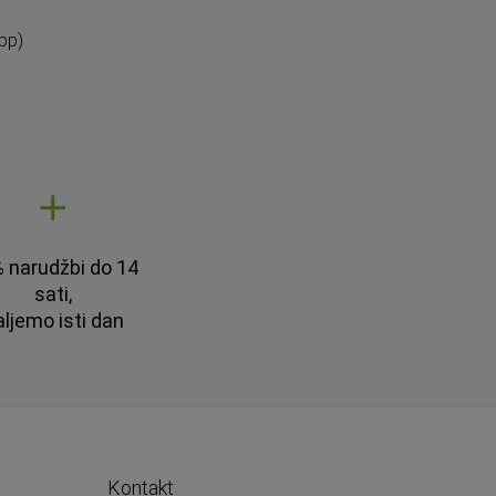
pp)
 narudžbi do 14
sati,
aljemo isti dan
Kontakt