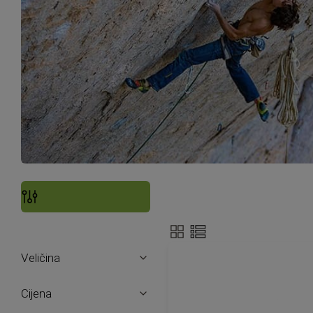
Prikaži
Filteri
kao
Veličina
Cijena