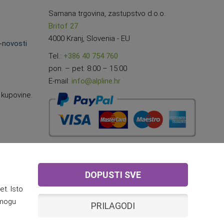
Samana trgovina, zastupstvo d.o.o.
Britof 27
4000 Kranj, Slovenia - EU
e-novosti
Tel.:
+386 40 754 760
pon. – pet. 8:00 – 15:00
E-mail:
info@alpline.hr
 kupovine.
DOPUSTI SVE
t. Isto
 mogu
PRILAGODI