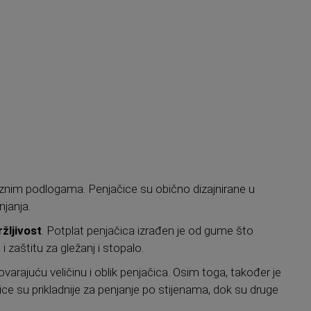
znim podlogama. Penjačice su obično dizajnirane u
janja.
ržljivost
. Potplat penjačica izrađen je od gume što
zaštitu za gležanj i stopalo.
ovarajuću veličinu i oblik penjačica. Osim toga, također je
čice su prikladnije za penjanje po stijenama, dok su druge