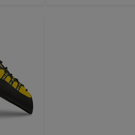
9,5
40
40 3/4
41,5
42
42,5
43 1/4
44
44,5
45
45 1/4
46
46,5
DODAJ U KOŠARICU