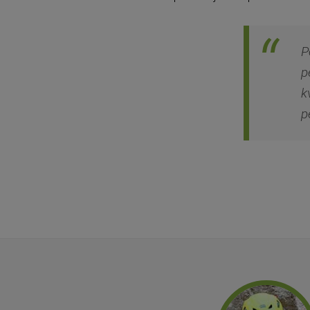
P
p
k
p