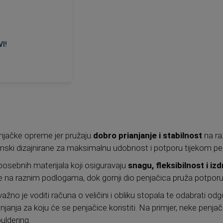
I!
2,5
43 1/4
njačke opreme jer pružaju
dobro prianjanje i stabilnost
na ra
omski dizajnirane za maksimalnu udobnost i potporu tijekom pen
osebnih materijala koji osiguravaju
snagu, fleksibilnost i izd
na raznim podlogama, dok gornji dio penjačica pruža potporu i 
ažno je voditi računa o veličini i obliku stopala te odabrati odg
njanja za koju će se penjačice koristiti. Na primjer, neke penja
ouldering.