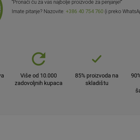
"Pronaći ću za vas najbolje proizvode za penjanje!"
Imate pitanje? Nazovite:
+386 40 754 760
(i preko WhatsA
va
Više od 10.000
85% proizvoda na
90%
zadovoljnih kupaca
skladištu
š