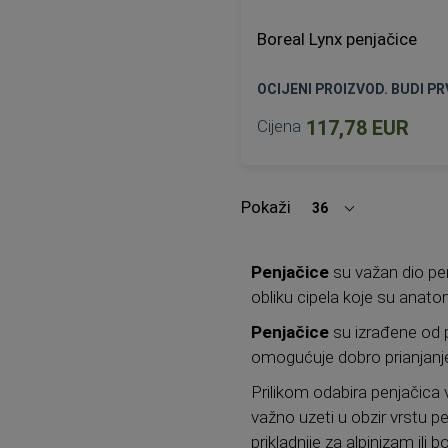
Boreal Lynx penjačice
OCIJENI PROIZVOD. BUDI PRV
Cijena
117,78 EUR
40
40 3/4
41,5
4
Pokaži
36
po
44
stranici
Penjačice
su važan dio pe
DODAJ U KOŠARICU
obliku cipela koje su anat
Penjačice
su izrađene od p
omogućuje dobro prianjanje 
Prilikom odabira penjačica v
važno uzeti u obzir vrstu pe
prikladnije za alpinizam ili b