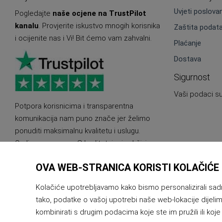
Uvjeti poslova
Pogledajte
naše ocjene na TrustPilot
kanalu
. Provjerite iskustvo mnogih korisnika
Zaštita podat
i ocijenite nas i Vi! Bit ćemo vam zahvalni.
Plaćanje
Dostava
Sigurnost
Vaši podaci su
Potpora korisnicima i transparentna
komunikacija nam puno znače jer želimo
ponuditi maksimalnu kvalitetu i uslugu.
Ovdje smo za vas. S kvalitetnim i održivim
proizvodima.
OVA WEB-STRANICA KORISTI KOLAČIĆE
Kolačiće upotrebljavamo kako bismo personalizirali sadrža
tako, podatke o vašoj upotrebi naše web-lokacije dijelim
kombinirati s drugim podacima koje ste im pružili ili koje 