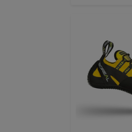
37,5
38
38 3/4
3
DODAJ U KOŠARICU