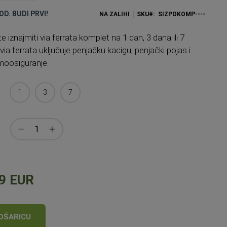
OD. BUDI PRVI!
NA ZALIHI
SKU
SIZPOKOMP----
iznajmiti via ferrata komplet na 1 dan, 3 dana ili 7
ia ferrata uključuje penjačku kacigu, penjački pojas i
moosiguranje.
1
3
7
9 EUR
OŠARICU