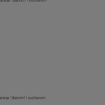
aranje "dlanom" i sustavom
aranje "dlanom" i sustavom