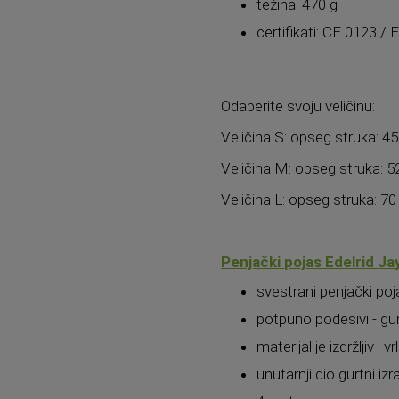
težina: 470 g
certifikati: CE 0123 /
Odaberite svoju veličinu:
Veličina S: opseg struka: 4
Veličina M: opseg struka: 
Veličina L: opseg struka: 7
Penjački pojas Edelrid Jay 
svestrani penjački poj
potpuno podesivi - gu
materijal je izdržljiv i 
unutarnji dio gurtni i