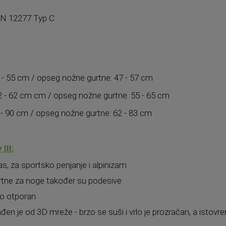
 EN 12277 Typ C
5 - 55 cm / opseg nožne gurtne: 47 - 57 cm
52 - 62 cm cm / opseg nožne gurtne: 55 - 65 cm
0 - 90 cm / opseg nožne gurtne: 62 - 83 cm
III:
as, za sportsko penjanje i alpinizam
rtne za noge također su podesive
vrlo otporan
zrađen je od 3D mreže - brzo se suši i vrlo je prozračan, a ist