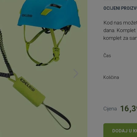
OCIJENI PROIZV
Kod nas možete 
dana. Komplet v
komplet za sa
Čas
Količina
16,3
Cijena
DODAJ U K