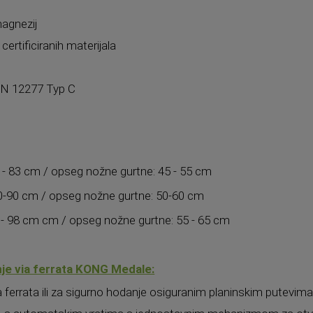
magnezij
ertificiranih materijala
 EN 12277 Typ C
3 - 83 cm / opseg nožne gurtne: 45 - 55 cm
70-90 cm / opseg nožne gurtne: 50-60 cm
8 - 98 cm cm / opseg nožne gurtne: 55 - 65 cm
je via ferrata KONG Medale:
a ferrata ili za sigurno hodanje osiguranim planinskim putevim