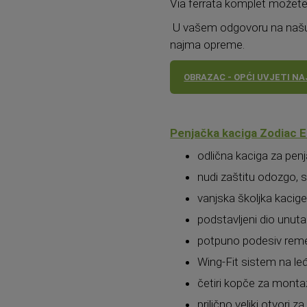
Via ferrata komplet možete
U vašem odgovoru na našu 
najma opreme.
OBRAZAC - OPĆI UVJETI N
Penjačka kaciga Zodiac E
odlična kaciga za penja
nudi zaštitu odozgo, s
vanjska školjka kacige
podstavljeni dio unuta
potpuno podesiv remen
Wing-Fit sistem na leđ
četiri kopče za monta
prilično veliki otvori za