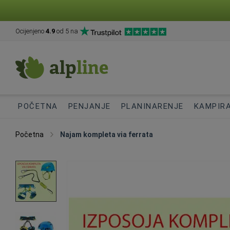
Ocijenjeno
4.9
od 5 na
POČETNA
PENJANJE
PLANINARENJE
KAMPIR
Početna
Najam kompleta via ferrata
Skip
to
the
end
of
the
images