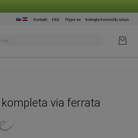
Presk
Kontakt
FAQ
Prijavi se
Kreirajte korisnički račun
na
sadrž
kompleta via ferrata