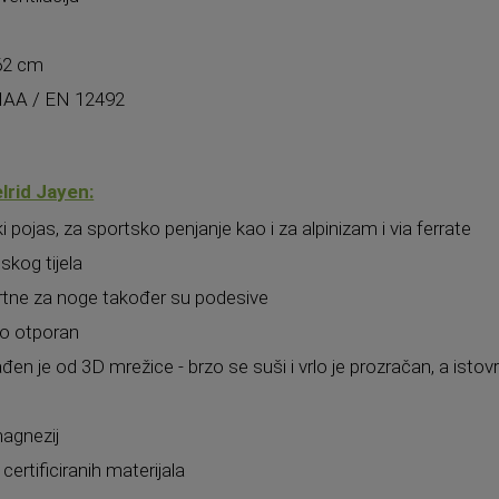
 62 cm
 UIAA / EN 12492
lrid Jayen:
 pojas, za sportsko penjanje kao i za alpinizam i via ferrate
skog tijela
rtne za noge također su podesive
vrlo otporan
zrađen je od 3D mrežice - brzo se suši i vrlo je prozračan, a i
magnezij
ertificiranih materijala