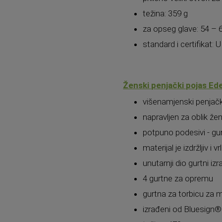
težina: 359 g
za opseg glave: 54 –
standard i certifikat:
Ženski penjački pojas Ede
višenamjenski penjački
napravljen za oblik žen
potpuno podesivi - gu
materijal je izdržljiv i 
unutarnji dio gurtni i
4 gurtne za opremu
gurtna za torbicu za 
izrađeni od Bluesign® c