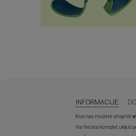
Skip
to
the
beginning
of
the
images
gallery
INFORMACIJE
D
Kod nas možete iznajmiti
v
Via ferrata komplet uključu