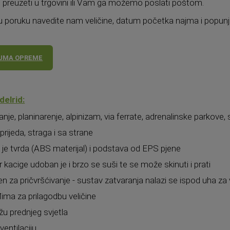
 preuzeti u trgovini ili Vam ga možemo poslati poštom.
poruku navedite nam veličine, datum početka najma i popunj
AJMA OPREME
delrid:
nje, planinarenje, alpinizam, via ferrate, adrenalinske parkove, s
prijeda, straga i sa strane
 je tvrda (ABS materijal) i podstava od EPS pjene
r kacige udoban je i brzo se suši te se može skinuti i prati
 za pričvršćivanje - sustav zatvaranja nalazi se ispod uha z
ima za prilagodbu veličine
žu prednjeg svjetla
 ventilaciju