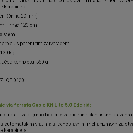
ngo, s automatskim vratima s jednostavnim mehanizmom za otv
je karabinera
meni (širina 20 mm)
5 cm – max 120 cm
 sistem
 torbicu s patentnim zatvaračem
 120 kg
jućeg kompleta: 550 g
7 i CE 0123
 via ferrata Cable Kit Lite 5.0 Edelrid:
a ferrata ili za sigurno hodanje zaštićenim planinskim stazama
ton, s automatskim vratima s jednostavnim mehanizmom za otv
je karabinera