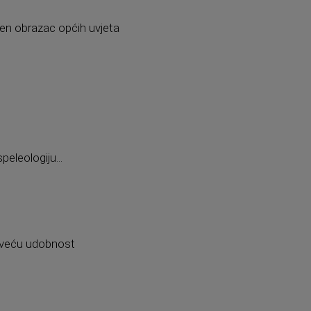
en obrazac općih uvjeta
peleologiju...
a veću udobnost