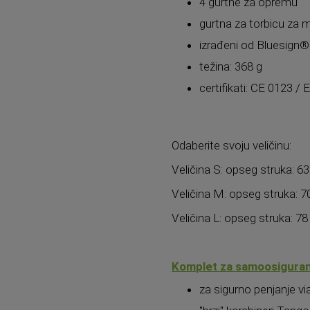
4 gurtne za opremu
gurtna za torbicu za 
izrađeni od Bluesign® c
težina: 368 g
certifikati: CE 0123 /
Odaberite svoju veličinu:
Veličina S: opseg struka: 6
Veličina M: opseg struka: 
Veličina L: opseg struka: 7
Komplet za samoosiguran
za sigurno penjanje vi