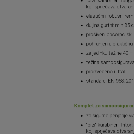
"brzi" karabineri Ta
koji sprječava otvaran
elastični i robusni re
duljina gurtni: min 8
prošiveni absorpcijski
pohranjen u praktičnu
za jedinku težine 40 –
težina samoosigurava
proizvedeno u Italiji
standard: EN 958: 201
Komplet za samoosiguranje
za sigurno penjanje vi
"brzi" karabineri Tri
koji sprječava otvaran