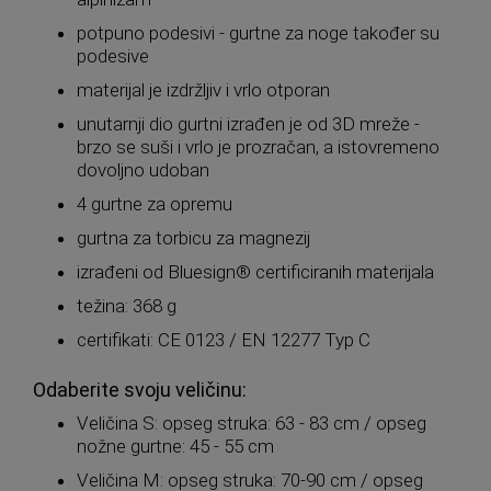
potpuno podesivi - gurtne za noge također su
podesive
materijal je izdržljiv i vrlo otporan
unutarnji dio gurtni izrađen je od 3D mreže -
brzo se suši i vrlo je prozračan, a istovremeno
dovoljno udoban
4 gurtne za opremu
gurtna za torbicu za magnezij
izrađeni od Bluesign® certificiranih materijala
težina: 368 g
certifikati: CE 0123 / EN 12277 Typ C
Odaberite svoju veličinu:
Veličina S: opseg struka: 63 - 83 cm / opseg
nožne gurtne: 45 - 55 cm
Veličina M: opseg struka: 70-90 cm / opseg