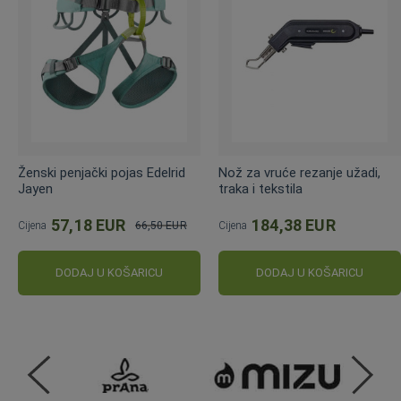
Ženski penjački pojas Edelrid
Nož za vruće rezanje užadi,
Jayen
traka i tekstila
57,18 EUR
184,38 EUR
Cijena
66,50 EUR
Cijena
Standardna
cijena
DODAJ U KOŠARICU
DODAJ U KOŠARICU