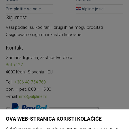
Pretplatite se na e-
Alpline jezici
novosti
Sigurnost
Vaši podaci su kodirani i drugi ih ne mogu pročitati.
Osiguravamo sigurno iskustvo kupovine.
Kontakt
Samana trgovina, zastupstvo d.o.o.
Britof 27
4000 Kranj, Slovenia - EU
Tel.:
+386 40 754 760
pon. – pet. 8:00 – 15:00
E-mail:
info@alpline.hr
OVA WEB-STRANICA KORISTI KOLAČIĆE
Kolačiće upotrebljavamo kako bismo personalizirali sadržaj i