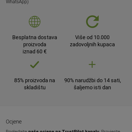
WhatsApp)
Besplatna dostava
Više od 10.000
proizvoda
zadovoljnih kupaca
iznad 60 €
85% proizvoda na
90% narudžbi do 14 sati,
skladištu
šaljemo isti dan
Ocjene
Pogledajte
naše ocjene na TrustPilot kanalu
. Provjerite