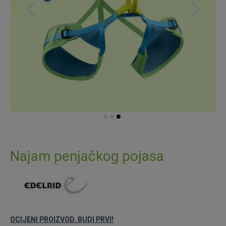
Skip
to
Najam penjačkog pojasa
the
beginning
of
the
images
gallery
OCIJENI PROIZVOD. BUDI PRVI!