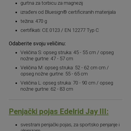
gurtna za torbicu za magnezij
izrađeni od Bluesign® certificiranih materijala
težina: 470 g
certifikati: CE 0123 / EN 12277 Typ C
Odaberite svoju veličinu:
Veličina S: opseg struka: 45 - 55 cm / opseg
nožne gurtne: 47 - 57 cm
Veličina M: opseg struka: 52 - 62 cm cm /
opseg nožne gurtne: 55 - 65 cm
Veličina L: opseg struka: 70 - 90 cm / opseg
nožne gurtne: 62 - 83 cm
Penjački pojas Edelrid Jay III:
svestrani penjački pojas, za sportsko penjanje i
alpinizam