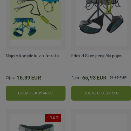
Najam kompleta via ferrata
Edelrid Skye penjački pojas
16,39 EUR
65,93 EUR
Cijena
Cijena
71,67 EUR
Standardna
cijena
DODAJ U KOŠARICU
DODAJ U KOŠARICU
- 14 %