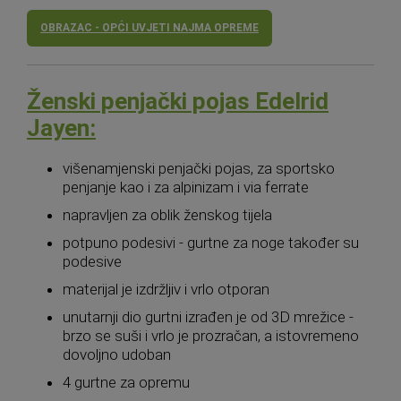
OBRAZAC - OPĆI UVJETI NAJMA OPREME
Ženski penjački pojas Edelrid
Jayen:
višenamjenski penjački pojas, za sportsko
penjanje kao i za alpinizam i via ferrate
napravljen za oblik ženskog tijela
potpuno podesivi - gurtne za noge također su
podesive
materijal je izdržljiv i vrlo otporan
unutarnji dio gurtni izrađen je od 3D mrežice -
brzo se suši i vrlo je prozračan, a istovremeno
dovoljno udoban
4 gurtne za opremu