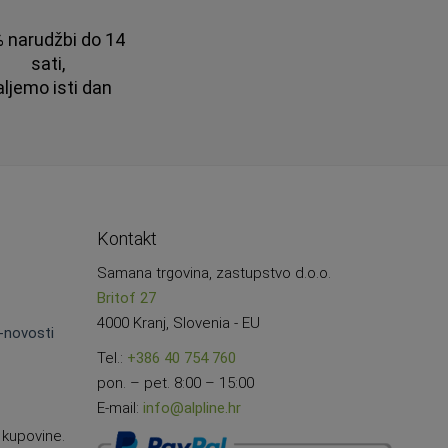
 narudžbi do 14
sati,
aljemo isti dan
Kontakt
Samana trgovina, zastupstvo d.o.o.
Britof 27
4000 Kranj, Slovenia - EU
e-novosti
Tel.:
+386 40 754 760
pon. – pet. 8:00 – 15:00
E-mail:
info@alpline.hr
 kupovine.