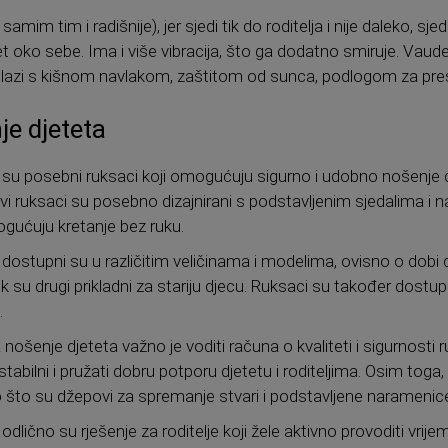
 samim tim i radišnije), jer sjedi tik do roditelja i nije daleko, 
ijet oko sebe. Ima i više vibracija, što ga dodatno smiruje. Va
olazi s kišnom navlakom, zaštitom od sunca, podlogom za pres
je djeteta
su posebni ruksaci koji omogućuju sigurno i udobno nošenje dje
vi ruksaci su posebno dizajnirani s podstavljenim sjedalima i
gućuju kretanje bez ruku.
ostupni su u različitim veličinama i modelima, ovisno o dobi dj
su drugi prikladni za stariju djecu. Ruksaci su također dostupn
.
nošenje djeteta važno je voditi računa o kvaliteti i sigurnosti r
stabilni i pružati dobru potporu djetetu i roditeljima. Osim toga, r
što su džepovi za spremanje stvari i podstavljene naramenic
dlično su rješenje za roditelje koji žele aktivno provoditi vrij