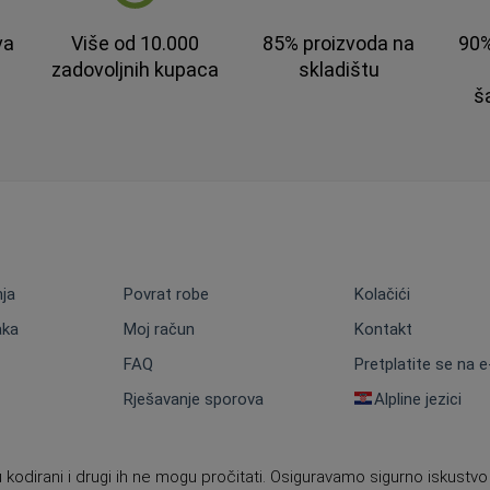
va
Više od 10.000
85% proizvoda na
90%
zadovoljnih kupaca
skladištu
š
nja
Povrat robe
Kolačići
aka
Moj račun
Kontakt
FAQ
Pretplatite se na 
Rješavanje sporova
Alpline jezici
 kodirani i drugi ih ne mogu pročitati. Osiguravamo sigurno iskustvo