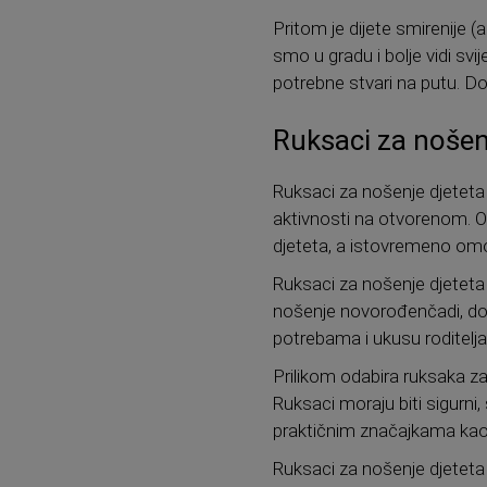
Pritom je dijete smirenije (a
smo u gradu i bolje vidi sv
potrebne stvari na putu. D
Ruksaci za nošen
Ruksaci za nošenje djeteta 
aktivnosti na otvorenom. O
djeteta, a istovremeno omo
Ruksaci za nošenje djeteta d
nošenje novorođenčadi, dok 
potrebama i ukusu roditelja
Prilikom odabira ruksaka za 
Ruksaci moraju biti sigurni, 
praktičnim značajkama kao 
Ruksaci za nošenje djeteta o