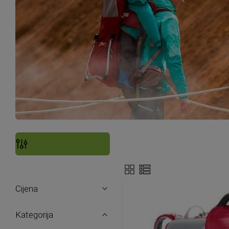
Prikaži
Filteri
kao
Cijena
Kategorija