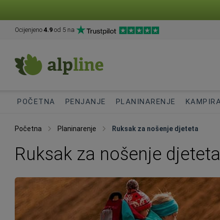
Ocijenjeno
4.9
od 5 na
POČETNA
PENJANJE
PLANINARENJE
KAMPIR
Početna
Planinarenje
Ruksak za nošenje djeteta
Ruksak za nošenje djetet