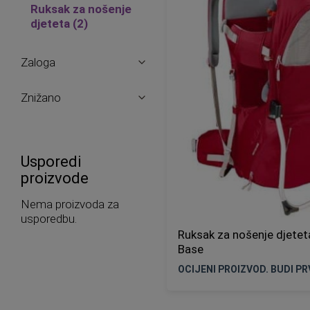
Ruksak za nošenje
proizvodi
djeteta
2
Zaloga
Znižano
Usporedi
proizvode
Nema proizvoda za
usporedbu.
Ruksak za nošenje djetet
Base
OCIJENI PROIZVOD. BUDI PRV
Nije na zalihi