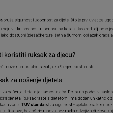
ta
pruža sigurnost i udobnost za dijete, što je prvi uvjet za ugoda
imaju veliku prednost u odnosu na kolica - kao roditelji smo j
lako dostupni (pješačke ture, šetnja šumom, obilazak grada au
koristiti ruksak za djecu?
eć može samostalno sjediti, oko 9 mjeseci starosti.
sak za nošenje djeteta
 za nošenje djeteta je samostojeća. Potpuno podesiv naslon za 
ičini djeteta. Ruksak raste s djetetom. Ima dodan unikatno diza
 kada zaspi.
TUV standard
za sigurnost - cjelokupna konstrukci
ju ili udova, bez oštrih rubova, bez malih odvojivih dijelova koje