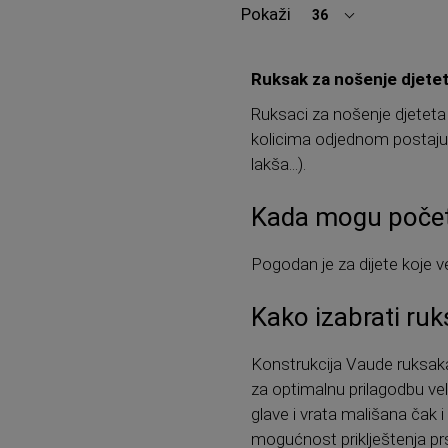
Pokaži
36
po
stranici
Ruksak za nošenje djete
Ruksaci za nošenje djeteta 
kolicima odjednom postaju 
lakša...).
Kada mogu početi 
Pogodan je za dijete koje v
Kako izabrati ruk
Konstrukcija Vaude ruksaka
za optimalnu prilagodbu vel
glave i vrata mališana čak i
mogućnost priklještenja prsti