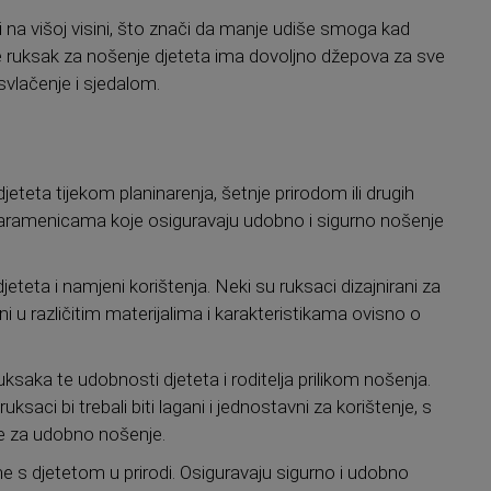
sjedi na višoj visini, što znači da manje udiše smoga kad
ude ruksak za nošenje djeteta ima dovoljno džepova za sve
vlačenje i sjedalom.
teta tijekom planinarenja, šetnje prirodom ili drugih
 naramenicama koje osiguravaju udobno i sigurno nošenje
eteta i namjeni korištenja. Neki su ruksaci dizajnirani za
i u različitim materijalima i karakteristikama ovisno o
uksaka te udobnosti djeteta i roditelja prilikom nošenja.
uksaci bi trebali biti lagani i jednostavni za korištenje, s
e za udobno nošenje.
eme s djetetom u prirodi. Osiguravaju sigurno i udobno