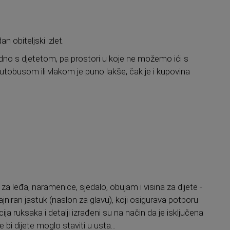
n obiteljski izlet.
edno s djetetom, pa prostori u koje ne možemo ići s
tobusom ili vlakom je puno lakše, čak je i kupovina
leđa, naramenice, sjedalo, obujam i visina za dijete -
jniran jastuk (naslon za glavu), koji osigurava potporu
ja ruksaka i detalji izrađeni su na način da je isključena
 bi dijete moglo staviti u usta...