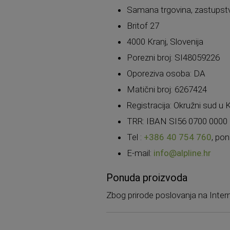
Samana trgovina, zastupstv
Britof 27
4000 Kranj, Slovenija
Porezni broj: SI48059226
Oporeziva osoba: DA
Matični broj: 6267424
Registracija: Okružni sud u
TRR: IBAN SI56 0700 0000 3
Tel :
+386 40 754 760
, pon
E-mail:
info@alpline.hr
Ponuda proizvoda
Zbog prirode poslovanja na Inter