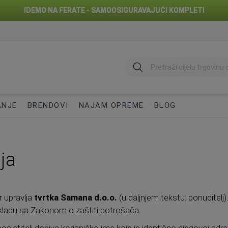
IDEMO NA FERATE - SAMOOSIGURAVAJUĆI KOMPLETI
traži
ANJE
BRENDOVI
NAJAM OPREME
BLOG
ja
r upravlja
tvrtka Samana d.o.o.
(u daljnjem tekstu: ponuditelj)
 skladu sa Zakonom o zaštiti potrošača.
, posjetitelj dobiva korisničko ime koje je identično njegovoj adr