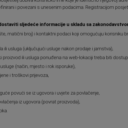
efinirani i povezani s unesenim podacima. Registracijom posjetit
dostaviti sljedeće informacije u skladu sa zakonodavstvo
dište, matični broj) i kontaktni podaci koji omogućuju korisniku b
a ili usluga (uključujući usluge nakon prodaje i jamstva),
 proizvod ili usluga ponuđena na web-lokaciji treba biti dost
 usluge (način, mjesto i rok isporuke),
ne i troškovi prijevoza,
guće povući se iz ugovora i uvjete za povlačenje,
vlačenja iz ugovora (povrat proizvoda),
pka.