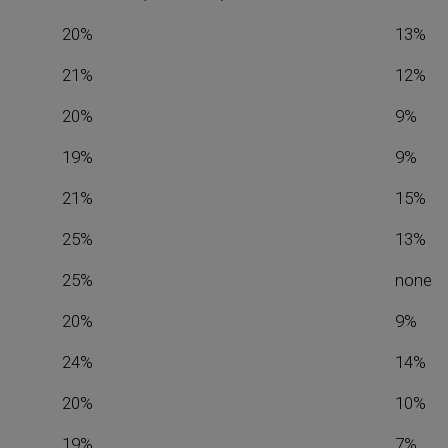
20%
13%
21%
12%
20%
9%
19%
9%
21%
15%
25%
13%
25%
none
20%
9%
24%
14%
20%
10%
19%
7%