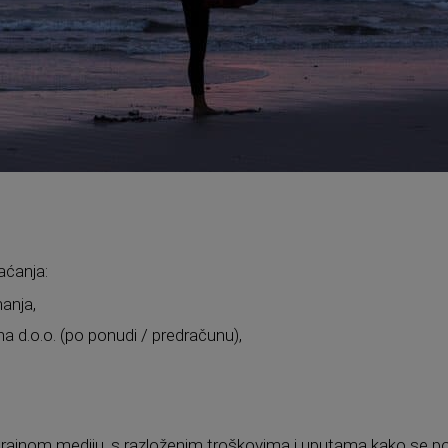
aćanja:
anja,
 d.o.o. (po ponudi / predračunu),
trajnom mediju, s razloženim troškovima i uputama kako se povuć