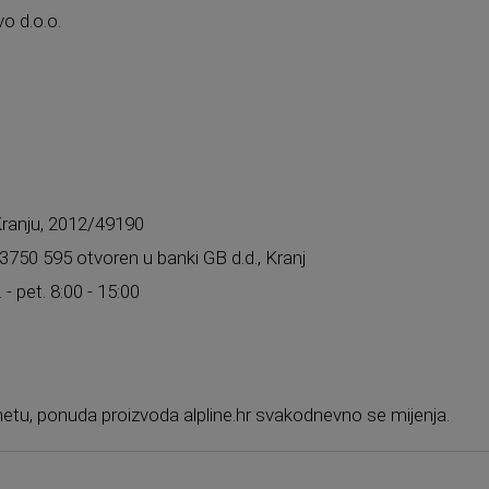
o d.o.o.
 Kranju, 2012/49190
750 595 otvoren u banki GB d.d., Kranj
. - pet. 8:00 - 15:00
netu, ponuda proizvoda alpline.hr svakodnevno se mijenja.