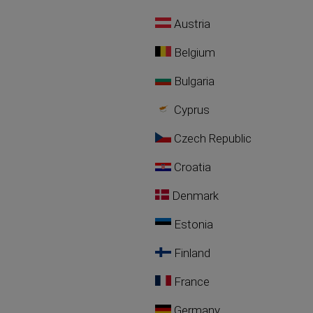
Austria
Belgium
Bulgaria
Cyprus
Czech Republic
Croatia
Denmark
Estonia
Finland
France
Germany