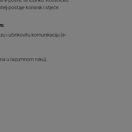
elj postaje korisnik i stječe
m:
rzu i učinkovitu komunikaciju (e-
upna u razumnom roku),