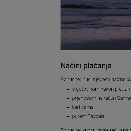
Načini plaćanja
Ponuditelj nudi sljedeće načine pl
s gotovinom nakon preuzim
prijenosom na račun Samana
karticama
putem Paypala.
Ponuditelj kupcu izdaje račun na 