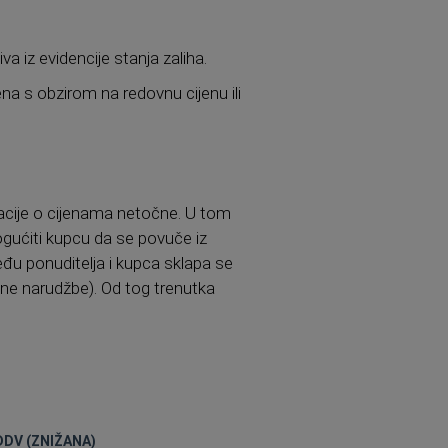
va iz evidencije stanja zaliha.
ena s obzirom na redovnu cijenu ili
acije o cijenama netočne. U tom
mogućiti kupcu da se povuče iz
eđu ponuditelja i kupca sklapa se
ene narudžbe). Od tog trenutka
DDV (ZNIŽANA)