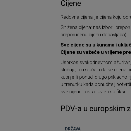
Cijene
Redovna cijena: je cijena koju odre
Snižena cijena: naš izbor i prepor
preporučenu cijenu dobavljača)
Sve cijene su u kunama i uključ
Cijene su važeće u vrijeme pre
Usprkos svakodnevnom ažuriranju
slučaju, ili u slučaju da se cije
kupnje ili ponudi drugo prikladno
u trenutku kada ponuditelj potvr
sve cijene i ostali uvjeti su fiksni 
PDV-a u europskim 
DRŽAVA