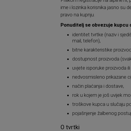
ime i lozinka korisnika jasno su d
pravo na kupnju.
Ponuditelj se obvezuje kupcu 
identitet tvrtke (naziv i sje
mail, telefon),
bitne karakteristike proizvod
dostupnost proizvoda (svaki
uvjete isporuke proizvoda ili
nedvosmisleno prikazane cije
način plaćanja i dostave,
rok u kojem je još uvijek mo
troškove kupca u slučaju po
pojašnjenje žalbenog postu
O tvrtki