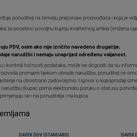
đuje ponuditelj na temelju preporuke proizvođača i koja je vidlji
uka za posebno povoljnu kupnju kvalitetnog artikla (snižena cij
uju PDV, osim ako nije izričito navedeno drugačije.
daje narudžbi i nemaju unaprijed određenu valjanost.
 i kontroli točnosti podataka, može se dogoditi da su inform
na proizvoda promijeni tijekom obrade narudžbe, ponuditelj će o
 riješenje na obostrano zadovoljstvo. Ugovor o kupoprodaji izm
di narudžbu (kupac prima elektronsku poruku o statusu potvrđ
i primjenjuju se i na ponuditelja i na kupca.
zemljama
DAVEK DDV (STANDARD)
DAVEK 