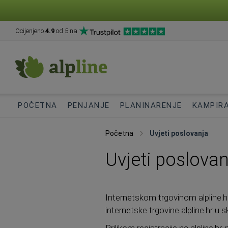
Ocijenjeno
4.9
od 5 na
POČETNA
PENJANJE
PLANINARENJE
KAMPIR
Početna
Uvjeti poslovanja
Uvjeti poslovan
Internetskom trgovinom alpline.h
internetske trgovine alpline.hr u
Prilikom registracije na alpline.hr