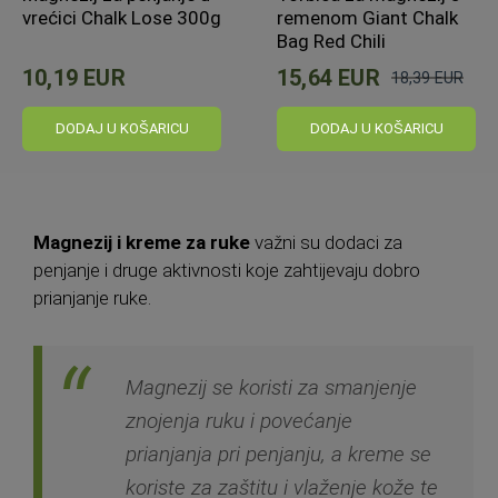
vrećici Chalk Lose 300g
remenom Giant Chalk
Bag Red Chili
10,19 EUR
15,64 EUR
18,39 EUR
Standardna
cijena
DODAJ U KOŠARICU
DODAJ U KOŠARICU
Magnezij i kreme za ruke
važni su dodaci za
penjanje i druge aktivnosti koje zahtijevaju dobro
prianjanje ruke.
Magnezij se koristi za smanjenje
znojenja ruku i povećanje
prianjanja pri penjanju, a kreme se
koriste za zaštitu i vlaženje kože te