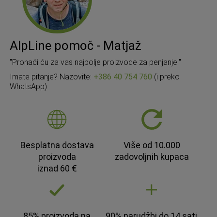
AlpLine pomoč - Matjaž
"Pronaći ću za vas najbolje proizvode za penjanje!"
Imate pitanje? Nazovite:
+386 40 754 760
(i preko
WhatsApp)
Besplatna dostava
Više od 10.000
proizvoda
zadovoljnih kupaca
iznad 60 €
85% proizvoda na
90% narudžbi do 14 sati,