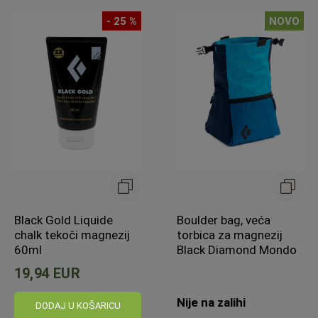
- 25 %
NOVO
Black Gold Liquide
Boulder bag, veća
chalk tekoči magnezij
torbica za magnezij
60ml
Black Diamond Mondo
19,94 EUR
Nije na zalihi
DODAJ U KOŠARICU