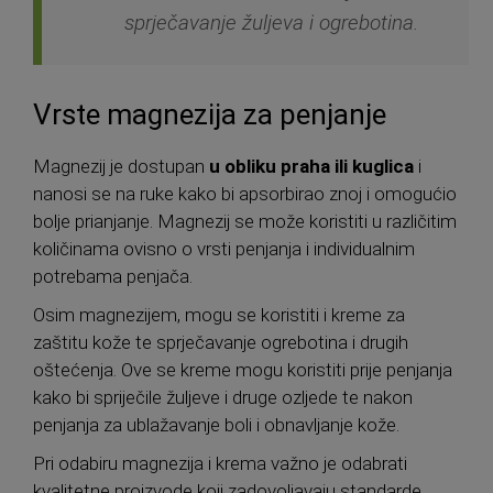
sprječavanje žuljeva i ogrebotina.
Vrste magnezija za penjanje
Magnezij je dostupan
u obliku praha ili kuglica
i
nanosi se na ruke kako bi apsorbirao znoj i omogućio
bolje prianjanje. Magnezij se može koristiti u različitim
količinama ovisno o vrsti penjanja i individualnim
potrebama penjača.
Osim magnezijem, mogu se koristiti i kreme za
zaštitu kože te sprječavanje ogrebotina i drugih
oštećenja. Ove se kreme mogu koristiti prije penjanja
kako bi spriječile žuljeve i druge ozljede te nakon
penjanja za ublažavanje boli i obnavljanje kože.
Pri odabiru magnezija i krema važno je odabrati
kvalitetne proizvode koji zadovoljavaju standarde