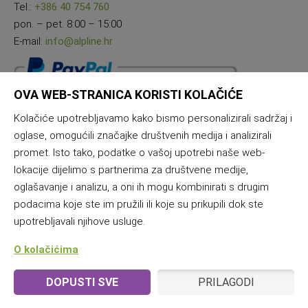
Tel.:
+386 40 754 760
pon. – pet. 8:00 – 15:00
E-mail:
info@alpline.hr
OVA WEB-STRANICA KORISTI KOLAČIĆE
Kolačiće upotrebljavamo kako bismo personalizirali sadržaj i
oglase, omogućili značajke društvenih medija i analizirali
promet. Isto tako, podatke o vašoj upotrebi naše web-
lokacije dijelimo s partnerima za društvene medije,
oglašavanje i analizu, a oni ih mogu kombinirati s drugim
podacima koje ste im pružili ili koje su prikupili dok ste
upotrebljavali njihove usluge.
O kolačićima
DOPUSTI SVE
PRILAGODI