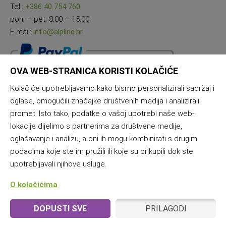
Tel.:
+386 40 754 760
pon. – pet. 8:00 – 15:00
E-mail:
info@alpline.hr
OVA WEB-STRANICA KORISTI KOLAČIĆE
Kolačiće upotrebljavamo kako bismo personalizirali sadržaj i
oglase, omogućili značajke društvenih medija i analizirali
promet. Isto tako, podatke o vašoj upotrebi naše web-
lokacije dijelimo s partnerima za društvene medije,
oglašavanje i analizu, a oni ih mogu kombinirati s drugim
podacima koje ste im pružili ili koje su prikupili dok ste
upotrebljavali njihove usluge.
O kolačićima
DOPUSTI SVE
PRILAGODI