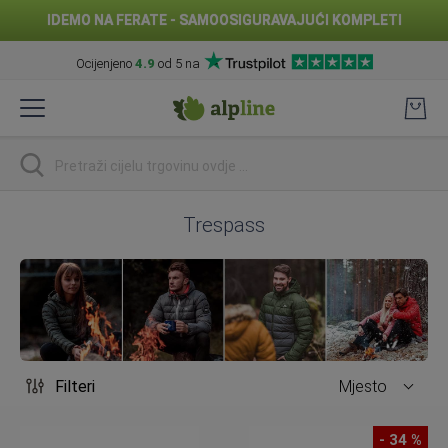
IDEMO NA FERATE - SAMOOSIGURAVAJUĆI KOMPLETI
Ocijenjeno
4.9
od 5 na
Preskoči
na
sadržaj
traži
Trespass
Filteri
Mjesto
- 34 %