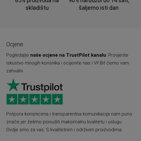
85% proizvoda na
90% narudžbi do 14 sati,
skladištu
šaljemo isti dan
Ocjene
Pogledajte
naše ocjene na TrustPilot kanalu
. Provjerite
iskustvo mnogih korisnika i ocijenite nas i Vi! Bit ćemo vam
zahvalni.
Potpora korisnicima i transparentna komunikacija nam puno
znače jer želimo ponuditi maksimalnu kvalitetu i uslugu.
Ovdje smo za vas. S kvalitetnim i održivim proizvodima.