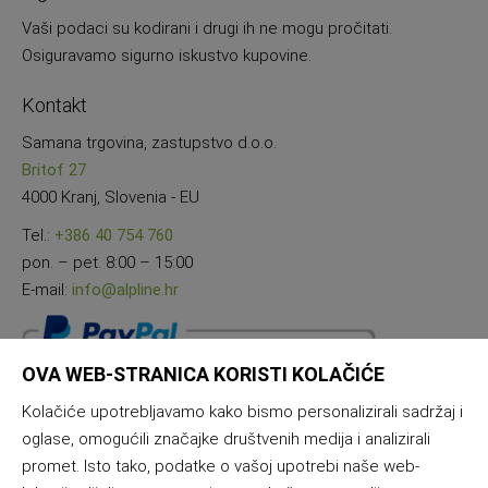
Vaši podaci su kodirani i drugi ih ne mogu pročitati.
Osiguravamo sigurno iskustvo kupovine.
Kontakt
Samana trgovina, zastupstvo d.o.o.
Britof 27
4000 Kranj, Slovenia - EU
Tel.:
+386 40 754 760
pon. – pet. 8:00 – 15:00
E-mail:
info@alpline.hr
OVA WEB-STRANICA KORISTI KOLAČIĆE
Kolačiće upotrebljavamo kako bismo personalizirali sadržaj i
oglase, omogućili značajke društvenih medija i analizirali
promet. Isto tako, podatke o vašoj upotrebi naše web-