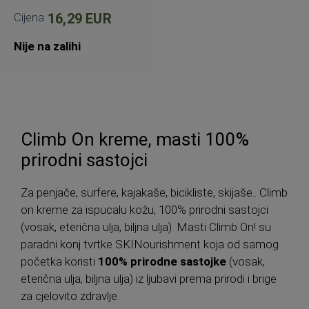
Cijena
16,29 EUR
Nije na zalihi
Climb On kreme, masti 100%
prirodni sastojci
Za penjače, surfere, kajakaše, bicikliste, skijaše.. Climb
on kreme za ispucalu kožu, 100% prirodni sastojci
(vosak, eterična ulja, biljna ulja). Masti Climb On! su
paradni konj tvrtke SKINourishment koja od samog
početka koristi
100% prirodne sastojke
(vosak,
eterična ulja, biljna ulja) iz ljubavi prema prirodi i brige
za cjelovito zdravlje.