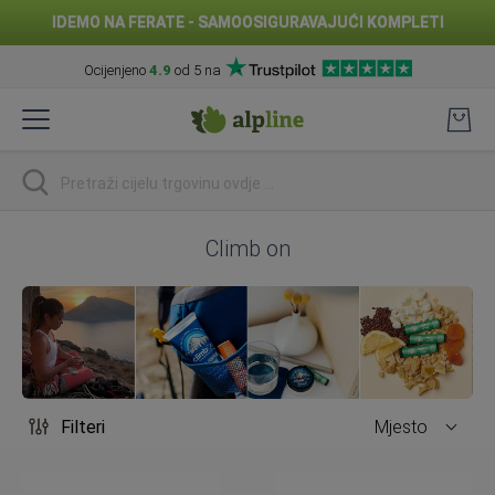
IDEMO NA FERATE - SAMOOSIGURAVAJUĆI KOMPLETI
Ocijenjeno
4.9
od 5 na
Preskoči
na
sadržaj
traži
Climb on
Filteri
Mjesto