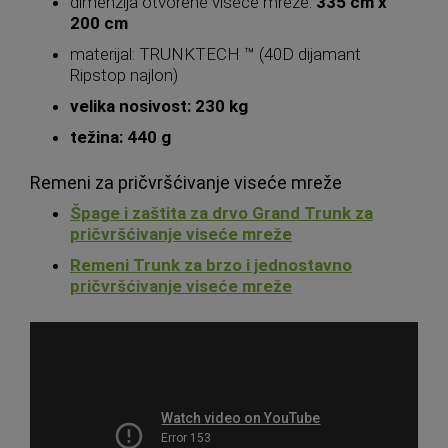
dimenzija otvorene viseće mreže:
335 cm x
200 cm
materijal: TRUNKTECH ™ (40D dijamant
Ripstop najlon)
velika nosivost: 230 kg
težina: 440 g
Remeni za pričvršćivanje viseće mreže
Špage i zaštita za drvo Grand Trunk za
pričvršćivanje viseće mreže
Remeni Trunk za brzo i jednostavno
pričvršćivanje viseće mreže