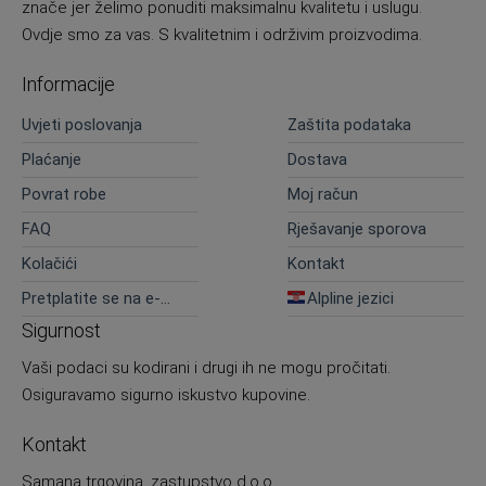
znače jer želimo ponuditi maksimalnu kvalitetu i uslugu.
Ovdje smo za vas. S kvalitetnim i održivim proizvodima.
Informacije
Uvjeti poslovanja
Zaštita podataka
Plaćanje
Dostava
Povrat robe
Moj račun
FAQ
Rješavanje sporova
Kolačići
Kontakt
Pretplatite se na e-
Alpline jezici
novosti
Sigurnost
Vaši podaci su kodirani i drugi ih ne mogu pročitati.
Osiguravamo sigurno iskustvo kupovine.
Kontakt
Samana trgovina, zastupstvo d.o.o.