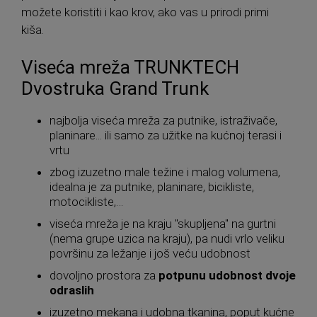
možete koristiti i kao krov, ako vas u prirodi primi
kiša.
Viseća mreža TRUNKTECH
Dvostruka Grand Trunk
najbolja viseća mreža za putnike, istraživače,
planinare... ili samo za užitke na kućnoj terasi i
vrtu
zbog izuzetno male težine i malog volumena,
idealna je za putnike, planinare, bicikliste,
motocikliste,…
viseća mreža je na kraju "skupljena" na gurtni
(nema grupe uzica na kraju), pa nudi vrlo veliku
površinu za ležanje i još veću udobnost
dovoljno prostora za
potpunu udobnost dvoje
odraslih
izuzetno mekana i udobna tkanina, poput kućne