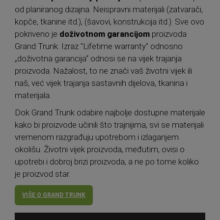
od planiranog dizajna. Neispravni materijali (zatvarači,
kopče, tkanine itd.), (šavovi, konstrukcija itd.). Sve ovo
pokriveno je
doživotnom garancijom
proizvoda
Grand Trunk. Izraz "Lifetime warranty" odnosno
„doživotna garancija“ odnosi se na vijek trajanja
proizvoda. Nažalost, to ne znači vaš životni vijek ili
naš, već vijek trajanja sastavnih dijelova, tkanina i
materijala.
Dok Grand Trunk odabire najbolje dostupne materijale
kako bi proizvode učinili što trajnijima, svi se materijali
vremenom razgrađuju upotrebom i izlaganjem
okolišu. Životni vijek proizvoda, međutim, ovisi o
upotrebi i dobroj brizi proizvoda, a ne po tome koliko
je proizvod star.
VIŠE O GRAND TRUNK