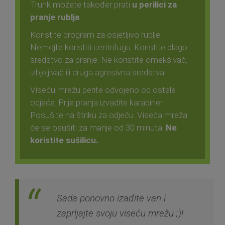
Trunk možete također prati
u perilici za
pranje rublja
.
Koristite program za osjetljivo rublje.
Nemojte koristiti centrifugu. Koristite blago
sredstvo za pranje. Ne koristite omekšivač,
izbjeljivač ili druga agresivna sredstva.
Viseću mrežu perite odvojeno od ostale
odjeće. Prije pranja izvadite karabiner.
Posušite na štriku za odjeću. Viseća mreža
će se osušiti za manje od 30 minuta.
Ne
koristite sušilicu.
Sada ponovno izađite van i
zaprljajte svoju viseću mrežu ;)!