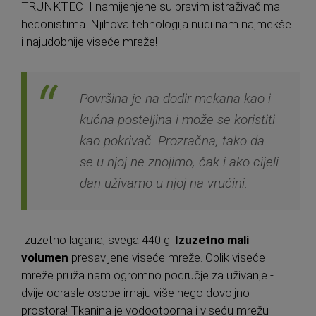
TRUNKTECH namijenjene su pravim istraživačima i
hedonistima. Njihova tehnologija nudi nam najmekše
i najudobnije viseće mreže!
Površina je na dodir mekana kao i
kućna posteljina i može se koristiti
kao pokrivač. Prozračna, tako da
se u njoj ne znojimo, čak i ako cijeli
dan uživamo u njoj na vrućini.
Izuzetno lagana, svega 440 g.
Izuzetno mali
volumen
presavijene viseće mreže. Oblik viseće
mreže pruža nam ogromno područje za uživanje -
dvije odrasle osobe imaju više nego dovoljno
prostora! Tkanina je vodootporna i viseću mrežu