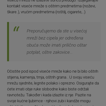
kontakt viseće mreže s oštrim predmetima (noževi,
škare..), vrućim predmetima (roštilj, cigarete,...).
Preporučujemo da ste u visećoj
mreži bez cipela jer određena
obuća može imati prilično oštar
potplat, oštre zakovice...
Očistite pod ispod viseće mreže kako ne bi bilo oštrih
stijena, kamenja, trnja, oštrih grana... U svoju viseću
mrežu sjednite, legnite polako i oprezno. Osigurajte da
ćete imati obje ruke slobodne kako biste održali
ravnotežu. Također i kada izlazite iz nje. Pazite na
svoje kućne ljubimce - njihovi zubi i kandže mogu