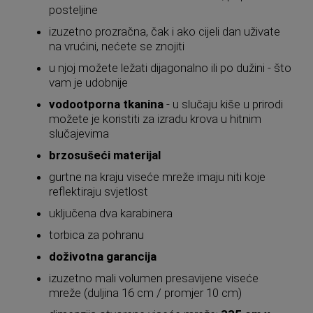
posteljine
izuzetno prozračna, čak i ako cijeli dan uživate
na vrućini, nećete se znojiti
u njoj možete ležati dijagonalno ili po dužini - što
vam je udobnije
vodootporna tkanina
- u slučaju kiše u prirodi
možete je koristiti za izradu krova u hitnim
slučajevima
brzosušeći materijal
gurtne na kraju viseće mreže imaju niti koje
reflektiraju svjetlost
uključena dva karabinera
torbica za pohranu
doživotna garancija
izuzetno mali volumen presavijene viseće
mreže (duljina 16 cm / promjer 10 cm)