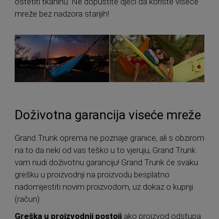
oštetiti tkaninu. Ne dopustite djeci da koriste viseće
mreže bez nadzora starijih!
Doživotna garancija viseće mreže
Grand Trunk oprema ne poznaje granice, ali s obzirom
na to da neki od vas teško u to vjeruju, Grand Trunk
vam nudi doživotnu garanciju! Grand Trunk će svaku
grešku u proizvodnji na proizvodu besplatno
nadomijestiti novim proizvodom, uz dokaz o kupnji
(račun).
Greška u proizvodnji postoji
ako proizvod odstupa