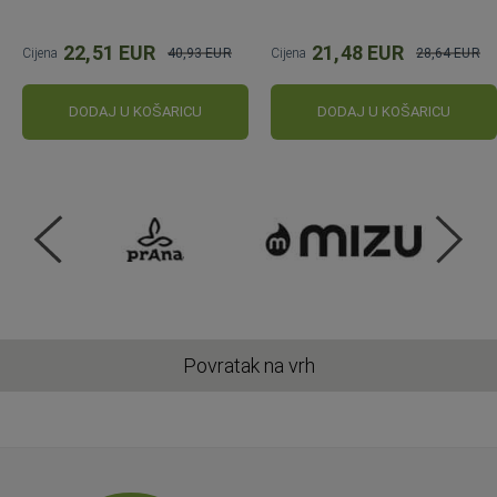
22,51 EUR
21,48 EUR
Cijena
40,93 EUR
Cijena
28,64 EUR
Standardna
Standardna
cijena
cijena
DODAJ U KOŠARICU
DODAJ U KOŠARICU
Povratak na vrh