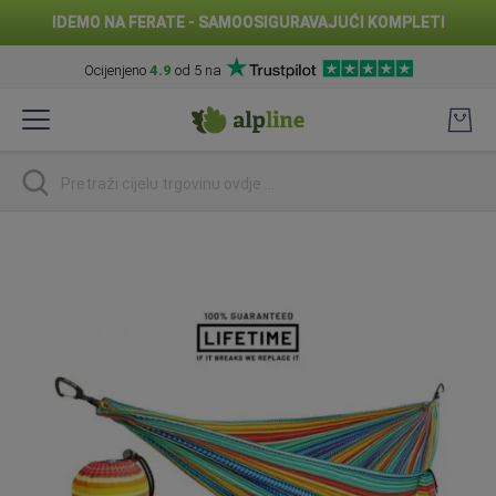
IDEMO NA FERATE - SAMOOSIGURAVAJUĆI KOMPLETI
Ocijenjeno
4.9
od 5 na
Preskoči
na
sadržaj
traži
Skip
to
the
end
of
the
images
gallery