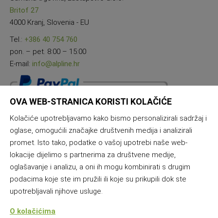
Britof 27
4000 Kranj, Slovenia - EU
Tel.:
+386 40 754 760
pon. – pet. 8:00 – 15:00
E-mail:
info@alpline.hr
OVA WEB-STRANICA KORISTI KOLAČIĆE
Kolačiće upotrebljavamo kako bismo personalizirali sadržaj i
oglase, omogućili značajke društvenih medija i analizirali
promet. Isto tako, podatke o vašoj upotrebi naše web-
lokacije dijelimo s partnerima za društvene medije,
oglašavanje i analizu, a oni ih mogu kombinirati s drugim
podacima koje ste im pružili ili koje su prikupili dok ste
upotrebljavali njihove usluge.
O kolačićima