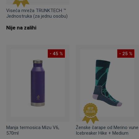
Viseća mreža TRUNKTECH ™
Jednostruka (za jednu osobu)
Nije na zalihi
- 45 %
- 25 %
Manja termosica Mizu V6,
Ženske čarape od Merino vune
570ml
Icebreaker Hike + Medium