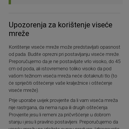
Upozorenja za korištenje viseće
mreže
Korištenje viseće mreže može predstavljati opasnost
od pada. Budite oprezni pri postavljanju viseće mreže.
Preporučujemo da je ne postavljate vrlo visoko, do 45
cm od poda, ali istovremeno toliko visoko da pod
vašom težinom viseća mreža neće dotaknuti tlo (to
će spriječiti oštećenje vaše kralježnice i oštećenje
viseće mreže).
Prije uporabe uvijek provjerite da li vam viseća mreža
nije rastrgana, da nema rupa ili drugih oštećenja.
Provjerite jesu li remeni za pričvršćenje u dobrom
stanju i jesu li pravilno postavljeni. Preporučujemo da
viseću mrežu ne izlažete suncu predugo. Izbjegavajte