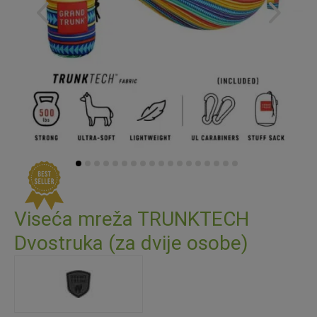
Skip
to
Viseća mreža TRUNKTECH
the
Dvostruka (za dvije osobe)
beginning
of
the
images
gallery