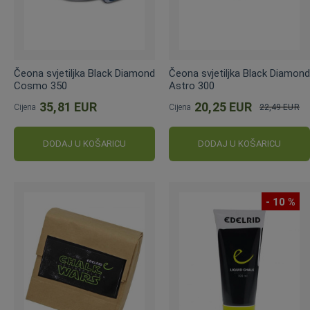
Čeona svjetiljka Black Diamond
Čeona svjetiljka Black Diamond
Cosmo 350
Astro 300
35,81 EUR
20,25 EUR
Cijena
Cijena
22,49 EUR
Standardna
cijena
DODAJ U KOŠARICU
DODAJ U KOŠARICU
- 10 %