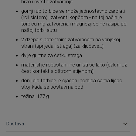
brzo i čvrsto zatvaranje
gornji rub torbice se može jednostavno zarolati
(roll sistem) i zatvoriti kopčom - na taj način je
torbica mg zatvorena i magnezij se ne rasipa po
našoj torbi, autu...
2 džepa s patentnim zatvaračem na vanjskoj
strani (sprijeda i straga) (za ključeve...)
dvije gurtne za četku straga
materijal je robustan i ne uništi se lako (čak ni uz
čest kontakt s oštrom stijenom)
donji dio torbice je ojačan i torbica sama lijepo
stoji kada se postavi na pod
težina: 177 g
Dostava