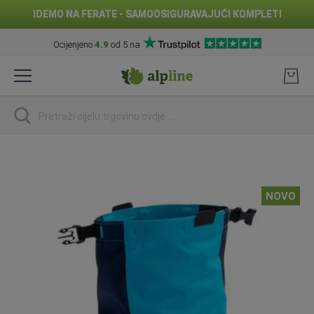
IDEMO NA FERATE - SAMOOSIGURAVAJUĆI KOMPLETI
Ocijenjeno
4.9
od 5 na
Preskoči
na
sadržaj
traži
Skip
to
the
NOVO
end
of
the
images
gallery