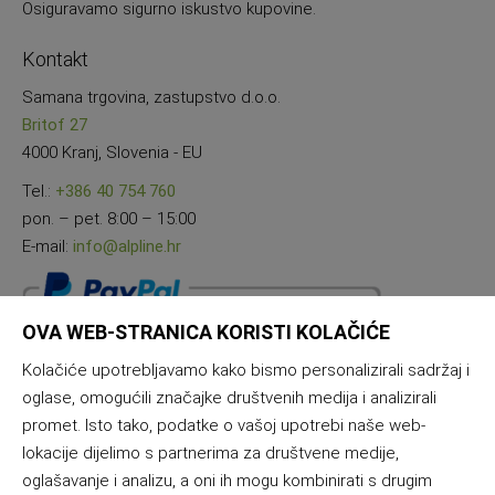
Osiguravamo sigurno iskustvo kupovine.
Kontakt
Samana trgovina, zastupstvo d.o.o.
Britof 27
4000 Kranj, Slovenia - EU
Tel.:
+386 40 754 760
pon. – pet. 8:00 – 15:00
E-mail:
info@alpline.hr
OVA WEB-STRANICA KORISTI KOLAČIĆE
Kolačiće upotrebljavamo kako bismo personalizirali sadržaj i
oglase, omogućili značajke društvenih medija i analizirali
promet. Isto tako, podatke o vašoj upotrebi naše web-
lokacije dijelimo s partnerima za društvene medije,
oglašavanje i analizu, a oni ih mogu kombinirati s drugim