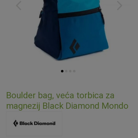
Skip
to
Boulder bag, veća torbica za
the
magnezij Black Diamond Mondo
beginning
of
the
images
gallery