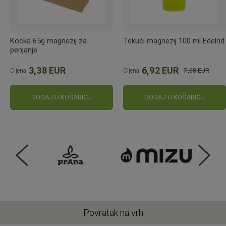
Kocka 65g magnezij za
Tekući magnezij 100 ml Edelrid
penjanje
3,38 EUR
6,92 EUR
Cijena
Cijena
7,68 EUR
Standardna
cijena
DODAJ U KOŠARICU
DODAJ U KOŠARICU
Povratak na vrh