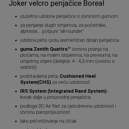
Joker velcro penjačice Boreal
izuzetno udobne penjačice s izvrsnom gumom
za penjanje dugih smjerova, za početnike,
alpiniste,... potpuni "all-rounder"
udobna peta i polu-asimetričan dizajn penjačica
guma Zenith Quattro™
izvrsno prianja na
pločama, na malim sloperima, na previsima, na
umjetnoj stijeni (debljine: 4 - 4,5 mm (ovisno o
veličini))
podstavljena peta,
Cushioned Heel
System(CHS)
za veću udobnost
IRS System (Integrated Rand System)
-
korak dalje u proizvodnji penjačica
podloga 3D Air Net za cjelodnevnu udobnost i
izvrsnu paropropusnost
lako pričvršćivanje na čičak