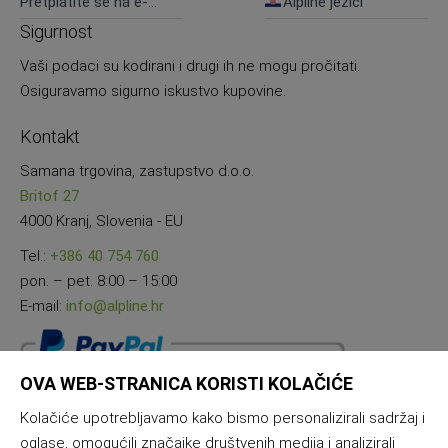
Pretplatite se na e-
Alpline jezici
novosti
Sigurnost
Vaši podaci su kodirani i drugi ih ne mogu pročitati.
Osiguravamo sigurno iskustvo kupovine.
Kontakt
Samana trgovina, zastupstvo d.o.o.
Britof 27
4000 Kranj, Slovenia - EU
Tel.:
+386 40 754 760
pon. – pet. 8:00 – 15:00
E-mail:
info@alpline.hr
OVA WEB-STRANICA KORISTI KOLAČIĆE
Kolačiće upotrebljavamo kako bismo personalizirali sadržaj i
oglase, omogućili značajke društvenih medija i analizirali