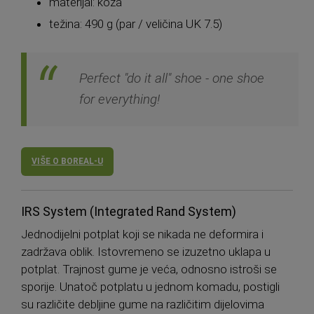
materijal: koža
težina: 490 g (par / veličina UK 7.5)
Perfect "do it all" shoe - one shoe
for everything!
VIŠE O BOREAL-U
IRS System (Integrated Rand System)
Jednodijelni potplat koji se nikada ne deformira i
zadržava oblik. Istovremeno se izuzetno uklapa u
potplat. Trajnost gume je veća, odnosno istroši se
sporije. Unatoč potplatu u jednom komadu, postigli
su različite debljine gume na različitim dijelovima