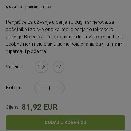
NA ZALIHI
SKU
T1003
Penjačice za uživanje u penjanju dugih smjerova, za
početnike i za sve one kojima je penjanje rekreacija.
Joker je Borealova najprodavanija linija. Zato jer su tako
udobne i jer imaju sjajnu gumu koja prianja čak i u malim
rupama ili pločama.
Veličina
41,5
42
Količina
81,92 EUR
Cijena
DODAJ U KOŠARICU