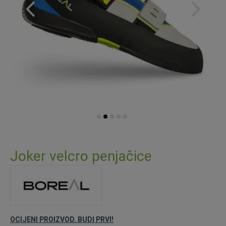
Skip
to
Joker velcro penjačice
the
beginning
of
the
images
gallery
OCIJENI PROIZVOD. BUDI PRVI!