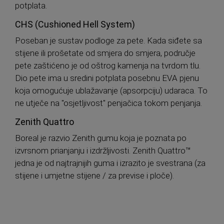
potplata.
CHS (Cushioned Hell System)
Poseban je sustav podloge za pete. Kada siđete sa
stijene ili prošetate od smjera do smjera, područje
pete zaštićeno je od oštrog kamenja na tvrdom tlu.
Dio pete ima u sredini potplata posebnu EVA pjenu
koja omogućuje ublažavanje (apsorpciju) udaraca. To
ne utječe na "osjetljivost" penjačica tokom penjanja.
Zenith Quattro
Boreal je razvio Zenith gumu koja je poznata po
izvrsnom prianjanju i izdržljivosti. Zenith Quattro™
jedna je od najtrajnijih guma i izrazito je svestrana (za
stijene i umjetne stijene / za previse i ploče).