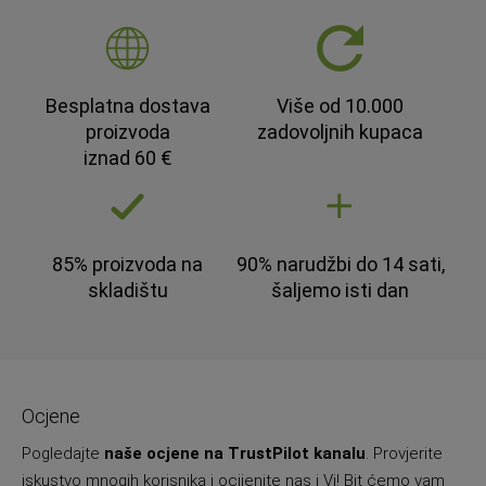
Besplatna dostava
Više od 10.000
proizvoda
zadovoljnih kupaca
iznad 60 €
85% proizvoda na
90% narudžbi do 14 sati,
skladištu
šaljemo isti dan
Ocjene
Pogledajte
naše ocjene na TrustPilot kanalu
. Provjerite
iskustvo mnogih korisnika i ocijenite nas i Vi! Bit ćemo vam