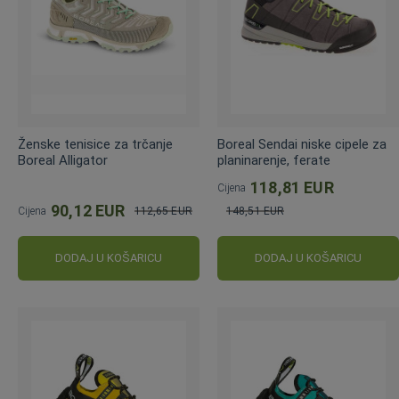
Ženske tenisice za trčanje
Boreal Sendai niske cipele za
Boreal Alligator
planinarenje, ferate
118,81 EUR
Cijena
90,12 EUR
Cijena
112,65 EUR
148,51 EUR
Standardna
Standardna
cijena
cijena
DODAJ U KOŠARICU
DODAJ U KOŠARICU