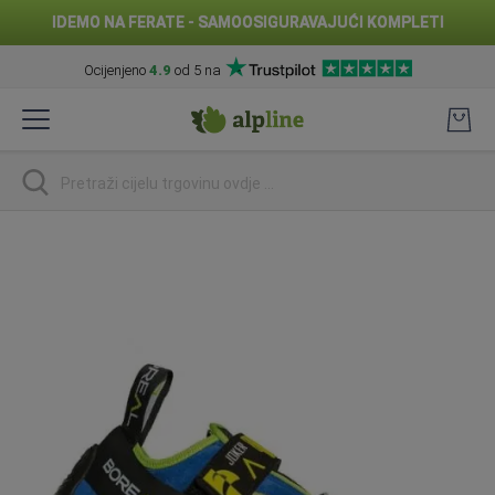
IDEMO NA FERATE - SAMOOSIGURAVAJUĆI KOMPLETI
Ocijenjeno
4.9
od 5 na
Preskoči
na
sadržaj
traži
Skip
to
the
end
of
the
images
gallery