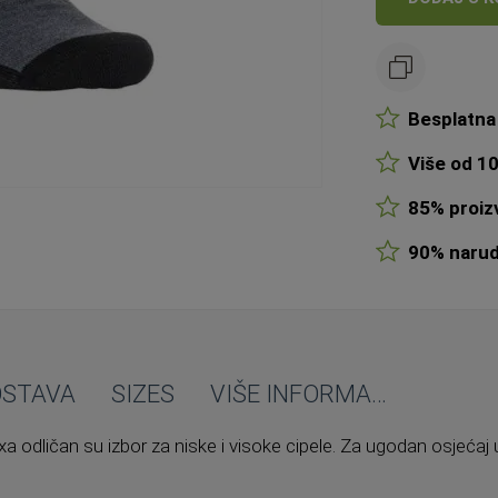
Besplatna 
Više od 10
85% proizv
90% narudž
OSTAVA
SIZES
VIŠE INFORMACIJA
 odličan su izbor za niske i visoke cipele. Za ugodan osjećaj u