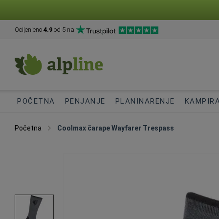
Ocijenjeno
4.9
od 5 na
POČETNA
PENJANJE
PLANINARENJE
KAMPIR
Početna
Coolmax čarape Wayfarer Trespass
Skip
to
the
end
of
the
images