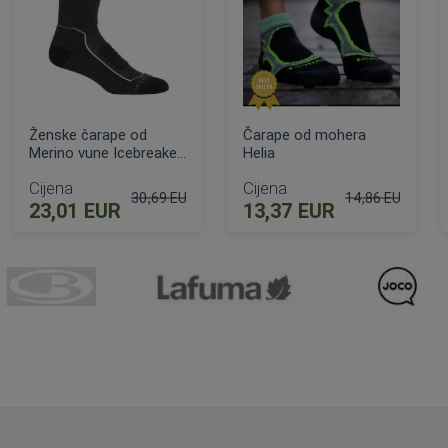
Ženske čarape od
Čarape od mohera
Merino vune Icebreaker
Helia
Hike + Heavy
Cijena
Cijena
30,69 EUR
14,86 EUR
23,01 EUR
13,37 EUR
ijena
Standardna cijena
Standardna cije
DODAJ U KOŠARICU
DODAJ U KOŠARICU