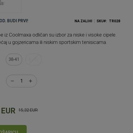
OD. BUDI PRVI!
NA ZALIHI
SKU
TR028
 iz Coolmaxa odličan su izbor za niske i visoke cipele.
ćaj u gojzericama ili niskim sportskim tenisicama.
38-41
41-45
 EUR
15,32 EUR
Standardna
cijena
OŠARICU