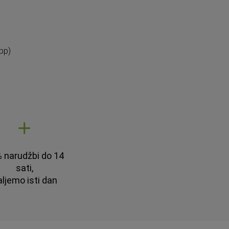
pp)
 narudžbi do 14
sati,
aljemo isti dan