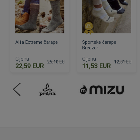
Alfa Extreme čarape
Sportske čarape
Breezer
Cijena
Cijena
25,10 EUR
12,81 EUR
22,59 EUR
11,53 EUR
Standardna cijena
Standardna c
DODAJ U KOŠARICU
DODAJ U KOŠARICU