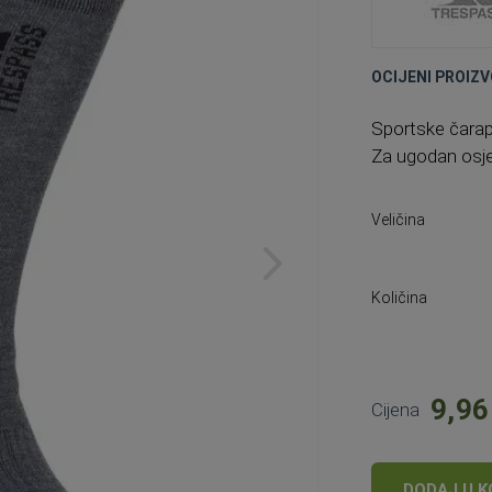
OCIJENI PROIZV
Sportske čarape
Za ugodan osje
Veličina
Količina
9,96
Cijena
DODAJ U K