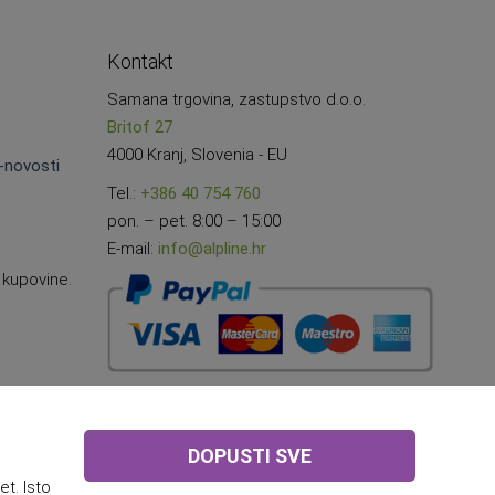
Kontakt
Samana trgovina, zastupstvo d.o.o.
Britof 27
4000 Kranj, Slovenia - EU
e-novosti
Tel.:
+386 40 754 760
pon. – pet. 8:00 – 15:00
E-mail:
info@alpline.hr
 kupovine.
DOPUSTI SVE
t. Isto