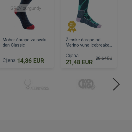
Moher čarape za svaki
Ženske čarape od
dan Classic
Merino vune Icebreaker
Hike + Medium
Cijena
28,64 EUR
Cijena
14,86 EUR
21,48 EUR
na
Standardna cijena
DODAJ U KOŠARICU
DODAJ U KOŠARICU