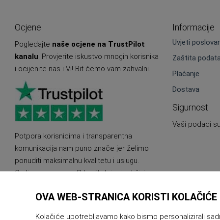
Ocjene
Informacije
Uvjeti poslova
Pogledajte
naše ocjene na TrustPilot
kanalu
. Provjerite iskustvo mnogih korisnika
Zaštita podat
i ocijenite nas i Vi! Bit ćemo vam zahvalni.
Plaćanje
Dostava
Sigurnost
Vaši podaci su
Potpora korisnicima i transparentna
komunikacija nam puno znače jer želimo
ponuditi maksimalnu kvalitetu i uslugu.
Ovdje smo za vas. S kvalitetnim i održivim
proizvodima.
OVA WEB-STRANICA KORISTI KOLAČIĆE
Kolačiće upotrebljavamo kako bismo personalizirali sadrža