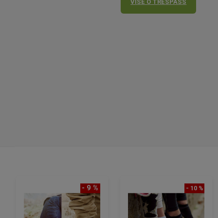
VIŠE O TRESPASS
- 9 %
- 10 %