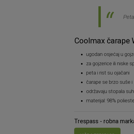
Peta
Coolmax čarape 
ugodan osjećaj u gojz
za gojzerice ili niske 
peta i rist su ojačani
čarape se brzo suše i
održavaju stopala su
materijal: 98% poliest
Trespass - robna marka 