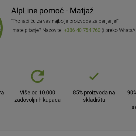
AlpLine pomoč - Matjaž
"Pronaći ću za vas najbolje proizvode za penjanje!"
Imate pitanje? Nazovite:
+386 40 754 760
(i preko WhatsA
va
Više od 10.000
85% proizvoda na
90%
zadovoljnih kupaca
skladištu
š