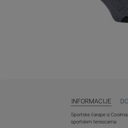
Skip
to
the
beginning
of
the
images
gallery
INFORMACIJE
D
Sportske čarape iz Coolmaxa
sportskim tenisicama.