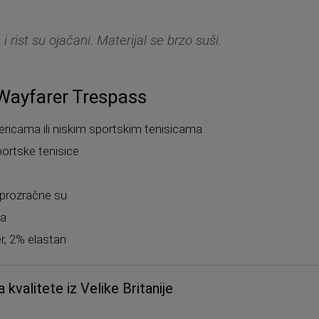
 i rist su ojačani. Materijal se brzo suši.
Wayfarer Trespass
ericama ili niskim sportskim tenisicama
sportske tenisice
 prozračne su
ha
er, 2% elastan
kvalitete iz Velike Britanije