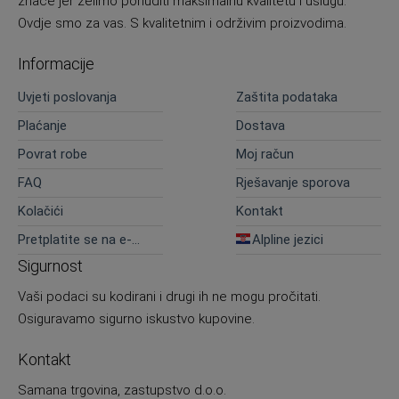
znače jer želimo ponuditi maksimalnu kvalitetu i uslugu.
Ovdje smo za vas. S kvalitetnim i održivim proizvodima.
Informacije
Uvjeti poslovanja
Zaštita podataka
Plaćanje
Dostava
Povrat robe
Moj račun
FAQ
Rješavanje sporova
Kolačići
Kontakt
Pretplatite se na e-
Alpline jezici
novosti
Sigurnost
Vaši podaci su kodirani i drugi ih ne mogu pročitati.
Osiguravamo sigurno iskustvo kupovine.
Kontakt
Samana trgovina, zastupstvo d.o.o.