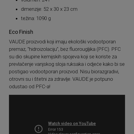
dimenzije: 52 x 30 x 23 cm
težina: 1090 g
Eco Finish
VAUDE proizvodi koji imaju ekološki vodootporan
premaz, "hidroizolaciju", bez fluorougljika (PFC). PFC
su dio skupine kemijskih spojeva koji se koriste za
prevlačenje vanjskog sloja ruksaka i odjeće kako bi se
postigao vodootporan proizvod. Nisu biorazgradivi,
otrovni su i štetni za zdravlje. VAUDE je potpuno
odustao od PFC-a!