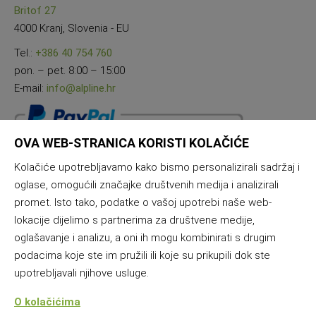
Britof 27
4000 Kranj, Slovenia - EU
Tel.:
+386 40 754 760
pon. – pet. 8:00 – 15:00
E-mail:
info@alpline.hr
OVA WEB-STRANICA KORISTI KOLAČIĆE
Kolačiće upotrebljavamo kako bismo personalizirali sadržaj i
oglase, omogućili značajke društvenih medija i analizirali
promet. Isto tako, podatke o vašoj upotrebi naše web-
lokacije dijelimo s partnerima za društvene medije,
oglašavanje i analizu, a oni ih mogu kombinirati s drugim
podacima koje ste im pružili ili koje su prikupili dok ste
upotrebljavali njihove usluge.
O kolačićima