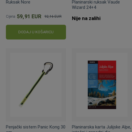
Ruksak Nore
Planinarski ruksak Vaude
Wizard 24+4
59,91 EUR
Cijena
92,16 EUR
Nije na zalihi
Standardna
cijena
DODAJ U KOŠARICU
Penjački sistem Panic Kong 30
Planinarska karta Julijske Alpe,