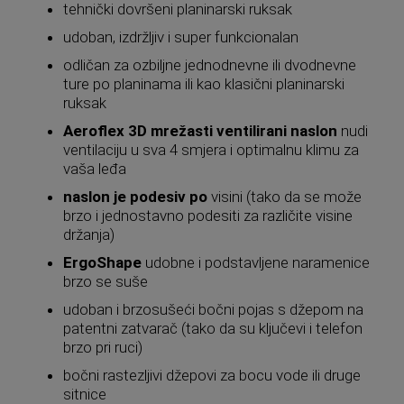
tehnički dovršeni planinarski ruksak
udoban, izdržljiv i super funkcionalan
odličan za ozbiljne jednodnevne ili dvodnevne
ture po planinama ili kao klasični planinarski
ruksak
Aeroflex 3D mrežasti ventilirani naslon
nudi
ventilaciju u sva 4 smjera i optimalnu klimu za
vaša leđa
naslon je podesiv po
visini (tako da se može
brzo i jednostavno podesiti za različite visine
držanja)
ErgoShape
udobne i podstavljene naramenice
brzo se suše
udoban i brzosušeći bočni pojas s džepom na
patentni zatvarač (tako da su ključevi i telefon
brzo pri ruci)
bočni rastezljivi džepovi za bocu vode ili druge
sitnice