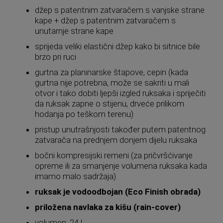
džep s patentnim zatvaračem s vanjske strane
kape + džep s patentnim zatvaračem s
unutarnje strane kape
sprijeda veliki elastični džep kako bi sitnice bile
brzo pri ruci
gurtna za planinarske štapove, cepin (kada
gurtna nije potrebna, može se sakriti u mali
otvor i tako dobiti ljepši izgled ruksaka i spriječiti
da ruksak zapne o stijenu, drveće prilikom
hodanja po teškom terenu)
pristup unutrašnjosti također putem patentnog
zatvarača na prednjem donjem dijelu ruksaka
bočni kompresijski remeni (za pričvršćivanje
opreme ili za smanjenje volumena ruksaka kada
imamo malo sadržaja)
ruksak je vodoodbojan (Eco Finish obrada)
priložena navlaka za kišu (rain-cover)
volumen: 24 l