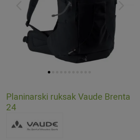
Skip
to
Planinarski ruksak Vaude Brenta
the
24
beginning
of
the
images
gallery