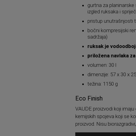
gurtna za planinarske 
izgled ruksaka i sprij
pristup unutrašnjosti
bočni kompresijski re
sadržaja)
ruksak je vodoodboj
priložena navlaka za
volumen: 30 l
dimenzije: 57 x 30 x 
težina: 1150 g
Eco Finish
VAUDE proizvodi koji imaju 
kemijskih spojeva koji se k
proizvod. Nisu biorazgradiv