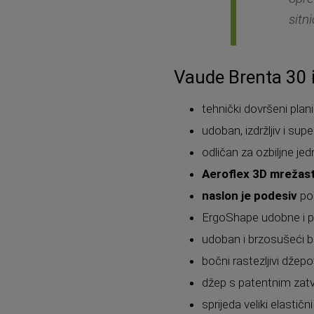
sitni
Vaude Brenta 30
tehnički dovršeni plan
udoban, izdržljiv i sup
odličan za ozbiljne je
Aeroflex 3D mrežasti
naslon je podesiv
po
ErgoShape udobne i p
udoban i brzosušeći bo
bočni rastezljivi džepo
džep s patentnim zat
sprijeda veliki elastičn