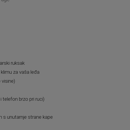
narski ruksak
u klimu za vaša leđa
 visine)
telefon brzo pri ruci)
 s unutarnje strane kape