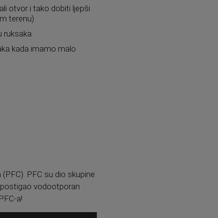
 otvor i tako dobiti ljepši
om terenu)
u ruksaka
ksaka kada imamo malo
ka (PFC). PFC su dio skupine
se postigao vodootporan
 PFC-a!