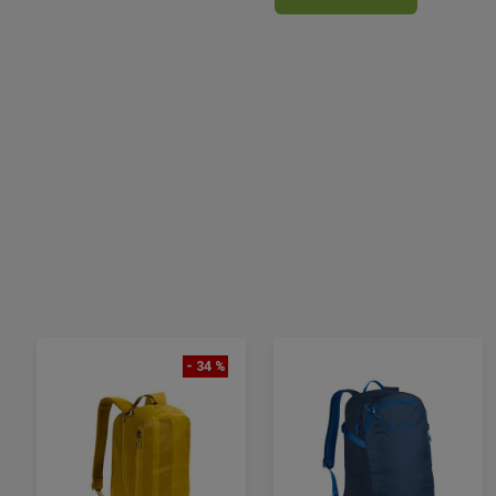
- 34 %