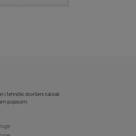
n i tehnički dovršeni ruksak.
nim pojasom.
druge
druge