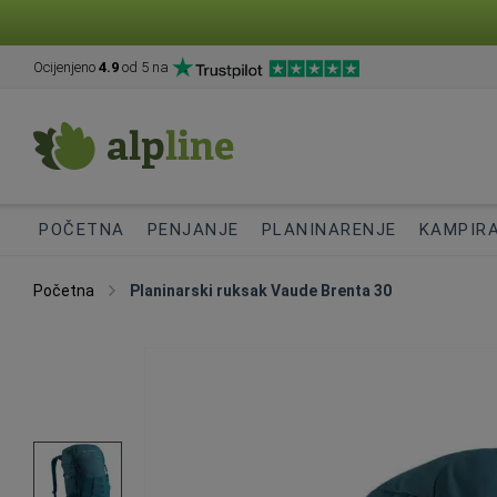
Ocijenjeno
4.9
od 5 na
POČETNA
PENJANJE
PLANINARENJE
KAMPIR
Početna
Planinarski ruksak Vaude Brenta 30
Skip
to
the
end
of
the
images