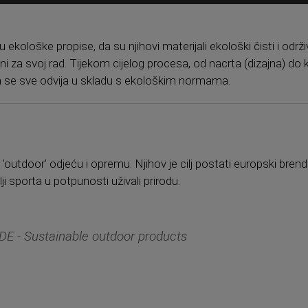
kološke propise, da su njihovi materijali ekološki čisti i održiv
i za svoj rad. Tijekom cijelog procesa, od nacrta (dizajna) do 
da se sve odvija u skladu s ekološkim normama.
outdoor' odjeću i opremu. Njihov je cilj postati europski brend 
lji sporta u potpunosti uživali prirodu.
E - Sustainable outdoor products