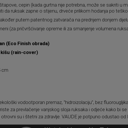
štapove, cepin (kada gurtna nije potrebna, može se sakriti u mali
ečiti da ruksak zapne o stijenu, drveće prilikom hodanja po tešk
 također putem patentnog zatvarača na prednjem donjem dijel
meni (za pričvršćivanje opreme ili za smanjenje volumena ru
an (Eco Finish obrada)
 kišu (rain-cover)
25 cm
ekološki vodootporan premaz, "hidroizolaciju", bez fluorouglji
oriste za prevlačenje vanjskog sloja ruksaka i odjeće kako bi 
i, otrovni su i štetni za zdravlje. VAUDE je potpuno odustao od