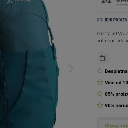
OCIJENI PROIZV
Brenta 30 Vaude
potreban udoban
Besplatna 
Više od 10
85% proizv
90% narudž
Obavijesti 