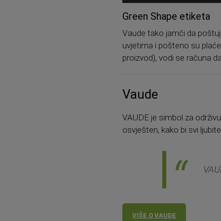
Green Shape etiketa
Vaude tako jamči da poštuju e
uvjetima i pošteno su plaćen
proizvod), vodi se računa 
Vaude
VAUDE je simbol za održivu '
osvješten, kako bi svi ljubite
VAUD
VIŠE O VAUDE