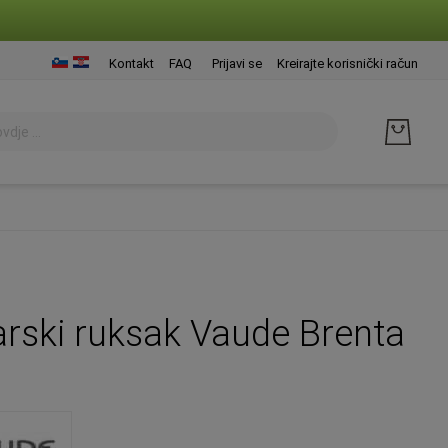
Presk
Kontakt
FAQ
Prijavi se
Kreirajte korisnički račun
na
sadrž
arski ruksak Vaude Brenta