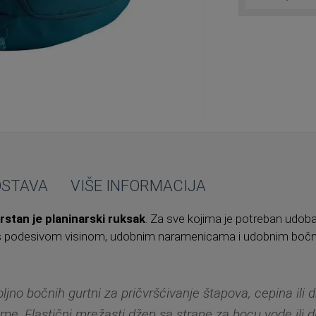
OSTAVA
VIŠE INFORMACIJA
vrstan je planinarski ruksak
. Za sve kojima je potreban udoba
on s podesivom visinom, udobnim naramenicama i udobnim boč
ljno bočnih gurtni za pričvršćivanje štapova, cepina ili 
me. Elastični mrežasti džep sa strane za bocu vode ili 