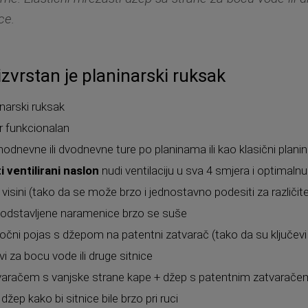
ce.
izvrstan je planinarski ruksak
inarski ruksak
er funkcionalan
dnodnevne ili dvodnevne ture po planinama ili kao klasični plani
 ventilirani naslon
nudi ventilaciju u sva 4 smjera i optimaln
 visini (tako da se može brzo i jednostavno podesiti za različite
odstavljene naramenice brzo se suše
čni pojas s džepom na patentni zatvarač (tako da su ključevi i 
vi za bocu vode ili druge sitnice
varačem s vanjske strane kape + džep s patentnim zatvaračem
i džep kako bi sitnice bile brzo pri ruci