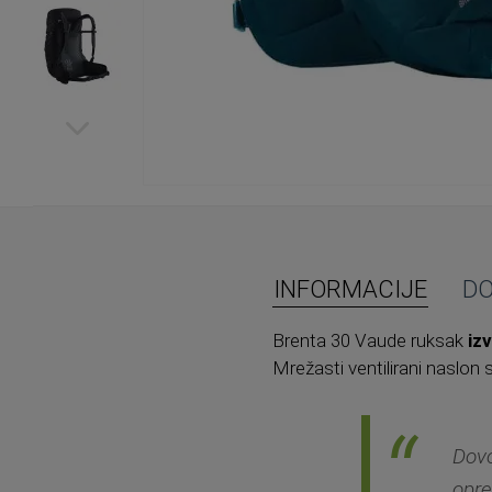
Skip
to
the
beginning
of
INFORMACIJE
D
the
images
Brenta 30 Vaude ruksak
iz
gallery
Mrežasti ventilirani nasl
Dovo
opre