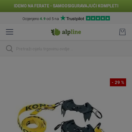
IDEMO NA FERATE - SAMOOSIGURAVAJUĆI KOMPLETI
Ocijenjeno
4.9
od 5 na
Preskoči
na
sadržaj
traži
Skip
to
the
- 29 %
end
of
the
images
gallery