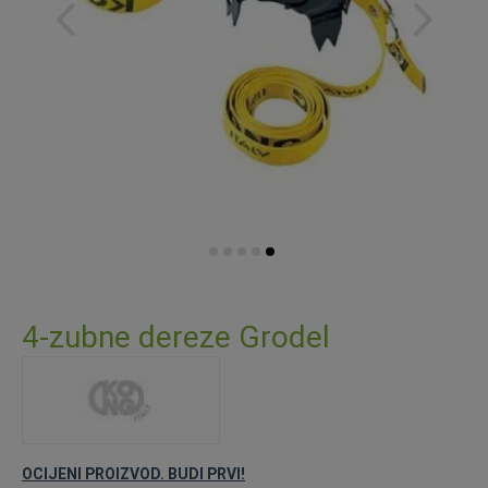
Skip
to
4-zubne dereze Grodel
the
beginning
of
the
images
gallery
OCIJENI PROIZVOD. BUDI PRVI!