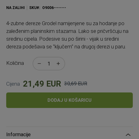
NA ZALIHI
SKU
O9006--------
4-zubne dereze Grodel namijenjene su za hodanje po
zaleđenim planinskim stazama. Lako se pričvršćuju na
sredinu cipela. Podesive su po širini - vijak u sredini
dereza podešava se "ključem" na drugoj derezi u paru.
Količina
21,49 EUR
Cijena
30,69 EUR
Standardna
cijena
DODAJ U KOŠARICU
Informacije