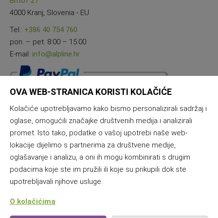
Britof 27
4000 Kranj, Slovenia - EU
Tel.:
+386 40 754 760
pon. – pet. 8:00 – 15:00
E-mail:
info@alpline.hr
OVA WEB-STRANICA KORISTI KOLAČIĆE
Kolačiće upotrebljavamo kako bismo personalizirali sadržaj i
oglase, omogućili značajke društvenih medija i analizirali
promet. Isto tako, podatke o vašoj upotrebi naše web-
lokacije dijelimo s partnerima za društvene medije,
oglašavanje i analizu, a oni ih mogu kombinirati s drugim
podacima koje ste im pružili ili koje su prikupili dok ste
upotrebljavali njihove usluge.
O kolačićima