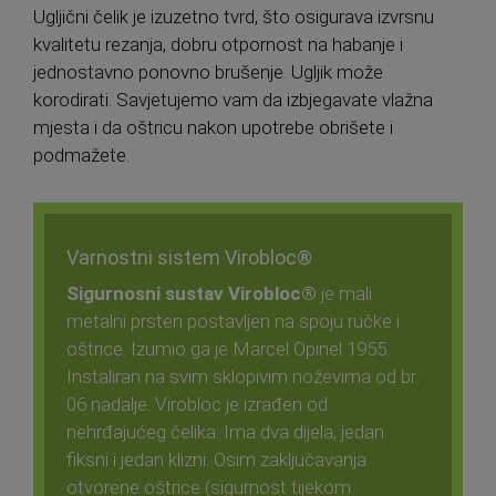
Ugljični čelik je izuzetno tvrd, što osigurava izvrsnu
kvalitetu rezanja, dobru otpornost na habanje i
jednostavno ponovno brušenje. Ugljik može
korodirati. Savjetujemo vam da izbjegavate vlažna
mjesta i da oštricu nakon upotrebe obrišete i
podmažete.
Varnostni sistem Virobloc®
Sigurnosni sustav Virobloc®
je mali
metalni prsten postavljen na spoju ručke i
oštrice. Izumio ga je Marcel Opinel 1955.
Instaliran na svim sklopivim noževima od br.
06 nadalje. Virobloc je izrađen od
nehrđajućeg čelika. Ima dva dijela, jedan
fiksni i jedan klizni. Osim zaključavanja
otvorene oštrice (sigurnost tijekom