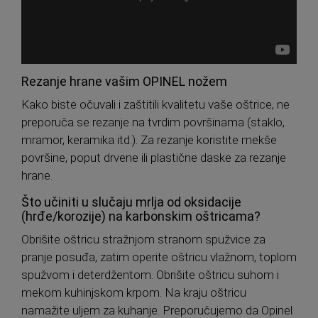
Rezanje hrane vašim OPINEL nožem
Kako biste očuvali i zaštitili kvalitetu vaše oštrice, ne
preporuča se rezanje na tvrdim površinama (staklo,
mramor, keramika itd.). Za rezanje koristite mekše
površine, poput drvene ili plastične daske za rezanje
hrane.
Što učiniti u slučaju mrlja od oksidacije
(hrđe/korozije) na karbonskim oštricama?
Obrišite oštricu stražnjom stranom spužvice za
pranje posuđa, zatim operite oštricu vlažnom, toplom
spužvom i deterdžentom. Obrišite oštricu suhom i
mekom kuhinjskom krpom. Na kraju oštricu
namažite uljem za kuhanje. Preporučujemo da Opinel