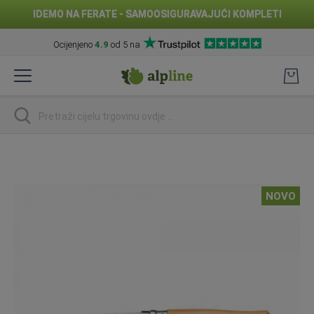
IDEMO NA FERATE - SAMOOSIGURAVAJUĆI KOMPLETI
Ocijenjeno
4.9
od 5 na
Preskoči
na
sadržaj
traži
Skip
to
the
NOVO
end
of
the
images
gallery