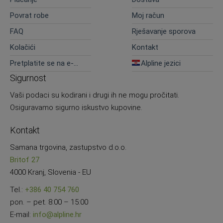
Povrat robe
Moj račun
FAQ
Rješavanje sporova
Kolačići
Kontakt
Pretplatite se na e-
Alpline jezici
novosti
Sigurnost
Vaši podaci su kodirani i drugi ih ne mogu pročitati.
Osiguravamo sigurno iskustvo kupovine.
Kontakt
Samana trgovina, zastupstvo d.o.o.
Britof 27
4000 Kranj, Slovenia - EU
Tel.:
+386 40 754 760
pon. – pet. 8:00 – 15:00
E-mail:
info@alpline.hr