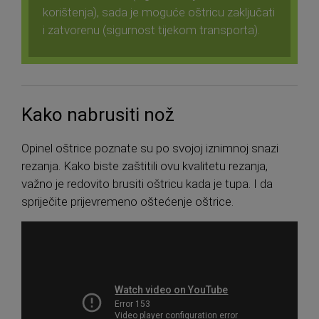
korištenja), sada je moguće oštricu zaključati
i zatvorenu (sigurnost tijekom transporta).
Kako nabrusiti nož
Opinel oštrice poznate su po svojoj iznimnoj snazi ​​
rezanja. Kako biste zaštitili ovu kvalitetu rezanja,
važno je redovito brusiti oštricu kada je tupa. I da
spriječite prijevremeno oštećenje oštrice.