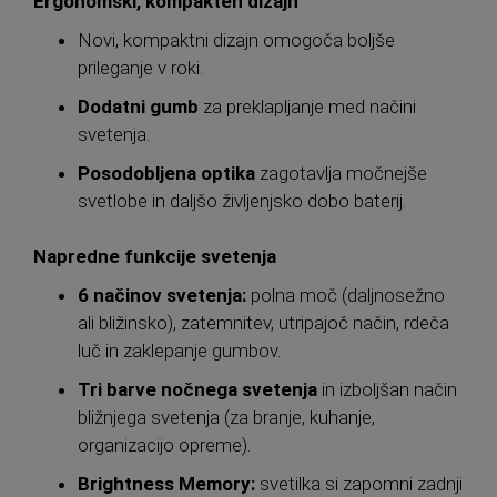
Ergonomski, kompakten dizajn
Novi, kompaktni dizajn omogoča boljše
prileganje v roki.
Dodatni gumb
za preklapljanje med načini
svetenja.
Posodobljena optika
zagotavlja močnejše
svetlobe in daljšo življenjsko dobo baterij.
Napredne funkcije svetenja
6 načinov svetenja:
polna moč (daljnosežno
ali bližinsko), zatemnitev, utripajoč način, rdeča
luč in zaklepanje gumbov.
Tri barve nočnega svetenja
in izboljšan način
bližnjega svetenja (za branje, kuhanje,
organizacijo opreme).
Brightness Memory:
svetilka si zapomni zadnji