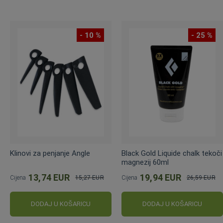
- 10 %
- 25 %
Klinovi za penjanje Angle
Black Gold Liquide chalk tekoči
magnezij 60ml
13,74 EUR
19,94 EUR
Cijena
15,27 EUR
Cijena
26,59 EUR
Standardna
Standardna
cijena
cijena
DODAJ U KOŠARICU
DODAJ U KOŠARICU