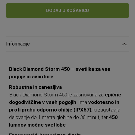
DODAJ U KOŠARICU
Informacije
Black Diamond Storm 450 – svetilka za vse
pogoje in avanture
Robustna in zanesljiva
Black Diamond Storm 450 je zasnovana za
epične
dogodivščine v vseh pogojih
. Ima
vodotesno in
proti prahu odporno ohišje (IPX67)
, ki zagotavlja
delovanje do 1 metra globine do 30 minut, ter
450
lumnov močne svetlobe
.