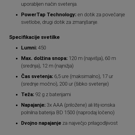
uporabljen način svetenja.
PowerTap Technology:
en dotik za povečanje
svetlobe, drugi dotik za zmanjšanje.
Specifikacije svetilke
Lumni:
450
Max. dolžina snopa:
120 m (najvišja), 60 m
(srednja), 12 m (najnižja)
Čas svetenja:
6,5 ure (maksimalno), 17 ur
(srednje močno), 200 ur (šibko svetenje)
Teža:
92 g z baterijami
Napajanje:
3x AAA (priložene) ali litij-ionska
polnilna baterija BD 1500 (naprodaj ločeno)
Dvojno napajanje
za največjo prilagodljivost