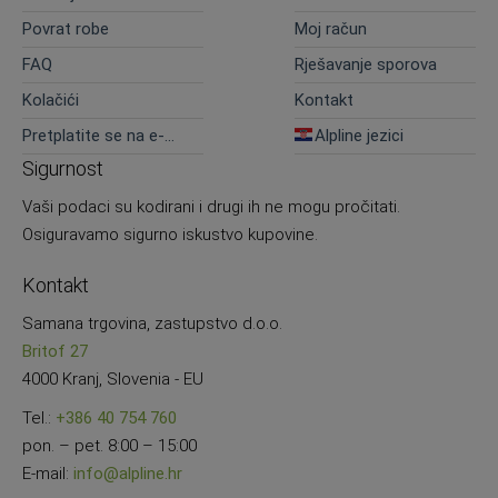
Povrat robe
Moj račun
FAQ
Rješavanje sporova
Kolačići
Kontakt
Pretplatite se na e-
Alpline jezici
novosti
Sigurnost
Vaši podaci su kodirani i drugi ih ne mogu pročitati.
Osiguravamo sigurno iskustvo kupovine.
Kontakt
Samana trgovina, zastupstvo d.o.o.
Britof 27
4000 Kranj, Slovenia - EU
Tel.:
+386 40 754 760
pon. – pet. 8:00 – 15:00
E-mail:
info@alpline.hr