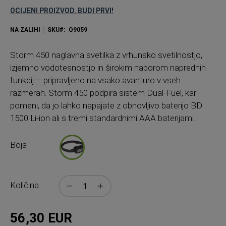
OCIJENI PROIZVOD. BUDI PRVI!
NA ZALIHI
SKU
Q9059
Storm 450 naglavna svetilka z vrhunsko svetilnostjo,
izjemno vodotesnostjo in širokim naborom naprednih
funkcij – pripravljeno na vsako avanturo v vseh
razmerah. Storm 450 podpira sistem Dual-Fuel, kar
pomeni, da jo lahko napajate z obnovljivo baterijo BD
1500 Li-ion ali s tremi standardnimi AAA baterijami.
Boja
Količina
56,30 EUR