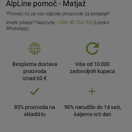
AlpLine pomoč - Matjaž
"Pronaći ću za vas najbolje proizvode za penjanje!"
Imate pitanje? Nazovite:
+386 40 754 760
(i preko
WhatsApp)
Besplatna dostava
Više od 10.000
proizvoda
zadovoljnih kupaca
iznad 60 €
85% proizvoda na
90% narudžbi do 14 sati,
skladištu
šaljemo isti dan