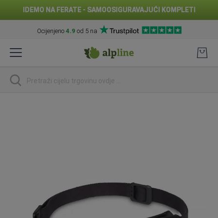
IDEMO NA FERATE - SAMOOSIGURAVAJUĆI KOMPLETI
Ocijenjeno
4.9
od 5 na
Preskoči
na
sadržaj
traži
Skip
to
the
end
of
the
images
gallery