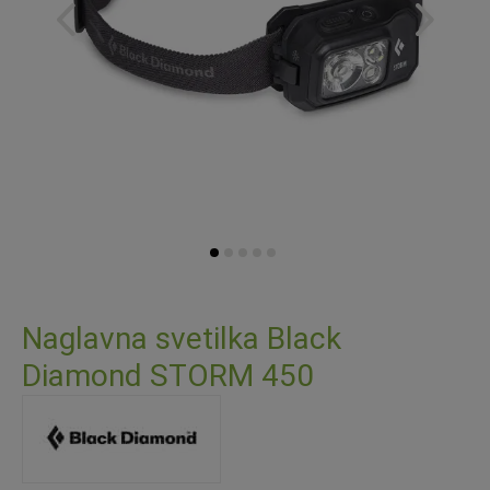
Skip
to
Naglavna svetilka Black
the
Diamond STORM 450
beginning
of
the
images
gallery