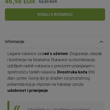
46,98 EUR
52,20 EUR
Cijena
Standardna
cijena
DODAJ U KOŠARICU
Informacije
Lagane rukavice za
rad s užetom
. Osiguranje, silazak
i korištenje na feratama. Rukavice su kombinacija
izdržljivih radnih rukavica s preciznim prianjanjem i
spretnošću tankih rukavica.
Dvostruka koža
štiti
dlan i prste. Gornji dio je izrađen od prozračnog
poliamida koji je otporan na habanje i pruža
udobnost i prianjanje
.
Manšete su izrađene od niskog