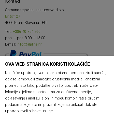
Kontakt
Samana trgovina, zastupstvo d.o.o.
Britof 27
4000 Kranj, Slovenia - EU
Tel.:
+386 40 754 760
pon. – pet. 8:00 – 15:00
E-mail:
info@alpline.hr
OVA WEB-STRANICA KORISTI KOLAČIĆE
Kolačiće upotrebljavamo kako bismo personalizirali sadržaj i
oglase, omogućili značajke društvenih medija i analizirali
promet. Isto tako, podatke o vašoj upotrebi naše web-
lokacije dijelimo s partnerima za društvene medije,
oglašavanje i analizu, a oni ih mogu kombinirati s drugim
podacima koje ste im pružili ili koje su prikupili dok ste
upotrebljavali njihove usluge.