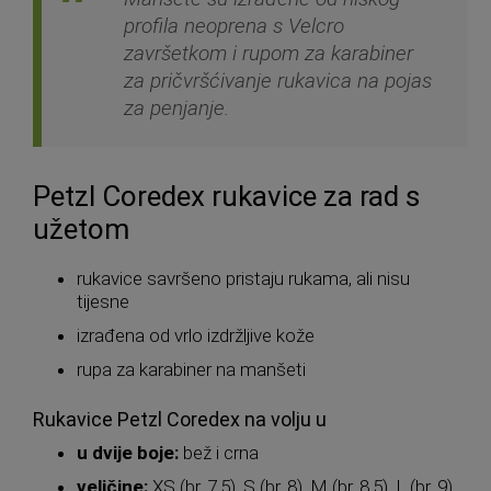
profila neoprena s Velcro
završetkom i rupom za karabiner
za pričvršćivanje rukavica na pojas
za penjanje.
Petzl Coredex rukavice za rad s
užetom
rukavice savršeno pristaju rukama, ali nisu
tijesne
izrađena od vrlo izdržljive kože
rupa za karabiner na manšeti
Rukavice Petzl Coredex na volju u
u dvije boje:
bež i crna
veličine:
XS (br. 7,5), S (br. 8), M (br. 8,5), L (br. 9),