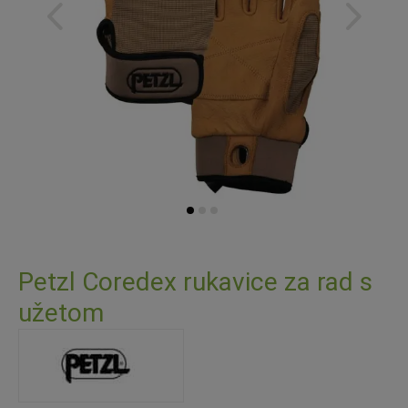
Skip
to
Petzl Coredex rukavice za rad s
the
užetom
beginning
of
the
images
gallery