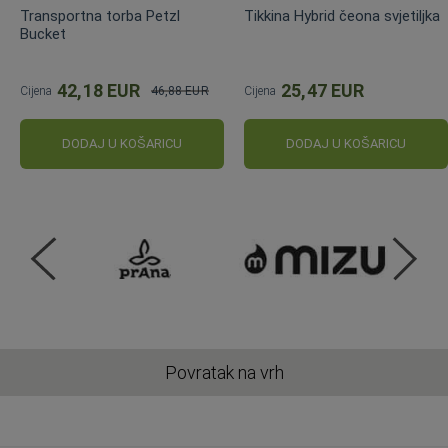
Transportna torba Petzl
Tikkina Hybrid čeona svjetiljka
Bucket
42,18 EUR
25,47 EUR
Cijena
46,88 EUR
Cijena
Standardna
cijena
DODAJ U KOŠARICU
DODAJ U KOŠARICU
Povratak na vrh