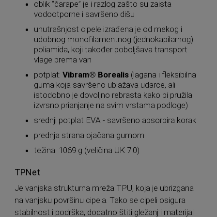
oblik “čarape” je i razlog zašto su zaista
vodootporne i savršeno dišu
unutrašnjost cipele izrađena je od mekog i
udobnog monofilamentnog (jednokapilarnog)
poliamida, koji također poboljšava transport
vlage prema van
potplat:
Vibram® Borealis
(lagana i fleksibilna
guma koja savršeno ublažava udarce, ali
istodobno je dovoljno rebrasta kako bi pružila
izvrsno prianjanje na svim vrstama podloge)
srednji potplat EVA - savršeno apsorbira korak
prednja strana ojačana gumom
težina: 1069 g (veličina UK 7.0)
TPNet
Je vanjska strukturna mreža TPU, koja je ubrizgana
na vanjsku površinu cipela. Tako se cipeli osigura
stabilnost i podrška, dodatno štiti gležanj i materijal