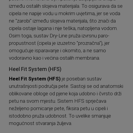
između ostalih slojeva materijala. To osigurava da se
cipela ne napije vodu u mokrim uvjetima, jer se voda
ne "zarobi" između slojeva materijala, što znači da
cipela ostaje lagana i nije teška, natopljena vodom.
Osim toga, sustav Dry-Line pruža izvrsnu paro-
propustnost (cipela je izuzetno "prozračna"), jer
omogućuje isparavanje i okomito, a ne samo
vodoravno kao i većina ostalih membrana.
Heel Fit System (HFS)
Heel Fit System (HFS)
je poseban sustav
unutrašnjosti područja pete. Sastoji se od anatomski
oblikovane obloge od pjene koja udobno i čvrsto drži
petu na svom mjestu. Sistem HFS sprječava
neželjeno pomicanje pete, fiksira petu u cipeli i
istodobno pruža udobnost. To uvelike smanjuje
mogućnost stvaranja žuljeva.