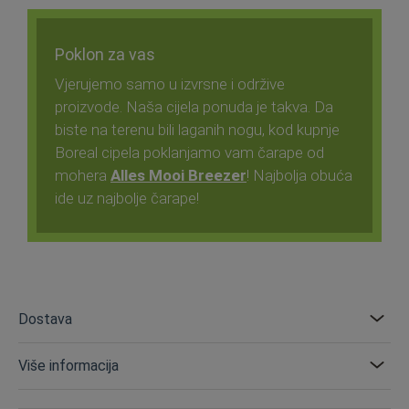
Poklon za vas
Vjerujemo samo u izvrsne i održive
proizvode. Naša cijela ponuda je takva. Da
biste na terenu bili laganih nogu, kod kupnje
Boreal cipela poklanjamo vam čarape od
mohera
Alles Mooi Breezer
! Najbolja obuća
ide uz najbolje čarape!
Dostava
Više informacija