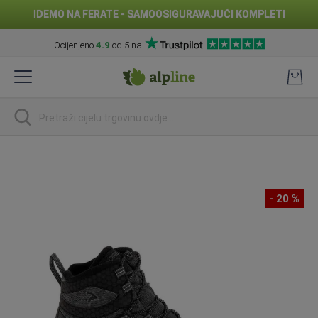
IDEMO NA FERATE - SAMOOSIGURAVAJUĆI KOMPLETI
Ocijenjeno
4.9
od 5 na
Preskoči
na
sadržaj
traži
Skip
to
the
- 20 %
end
of
the
images
gallery