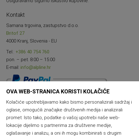
Osiguravamo sigurno iskustvo kupovine.
Kontakt
Samana trgovina, zastupstvo d.o.o.
Britof 27
4000 Kranj, Slovenia - EU
Tel.:
+386 40 754 760
pon. – pet. 8:00 – 15:00
E-mail:
info@alpline.hr
OVA WEB-STRANICA KORISTI KOLAČIĆE
Kolačiće upotrebljavamo kako bismo personalizirali sadržaj i
oglase, omogućili značajke društvenih medija i analizirali
promet. Isto tako, podatke o vašoj upotrebi naše web-
lokacije dijelimo s partnerima za društvene medije,
oglašavanje i analizu, a oni ih mogu kombinirati s drugim