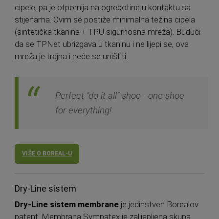
cipele, pa je otpornija na ogrebotine u kontaktu sa
stijenama. Ovim se postiže minimalna težina cipela
(sintetička tkanina + TPU sigurnosna mreža). Budući
da se TPNet ubrizgava u tkaninu i ne lijepi se, ova
mreža je trajna i neće se uništiti.
Perfect "do it all" shoe - one shoe
for everything!
VIŠE O BOREAL-U
Dry-Line sistem
Dry-Line sistem membrane
je jedinstven Borealov
patent. Membrana Sympatex je zalijepljena skupa