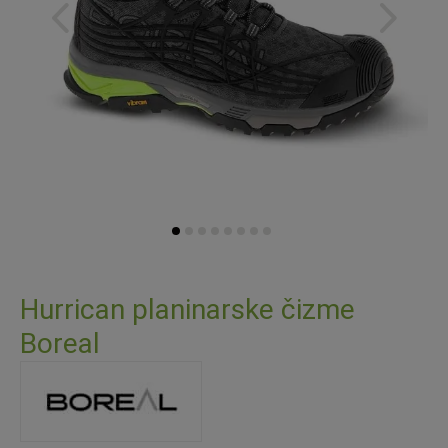
Skip
to
Hurrican planinarske čizme
the
Boreal
beginning
of
the
images
gallery