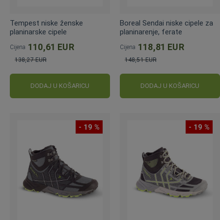
Tempest niske ženske
Boreal Sendai niske cipele za
planinarske cipele
planinarenje, ferate
110,61 EUR
118,81 EUR
Cijena
Cijena
138,27 EUR
148,51 EUR
Standardna
Standardna
cijena
cijena
DODAJ U KOŠARICU
DODAJ U KOŠARICU
- 19 %
- 19 %