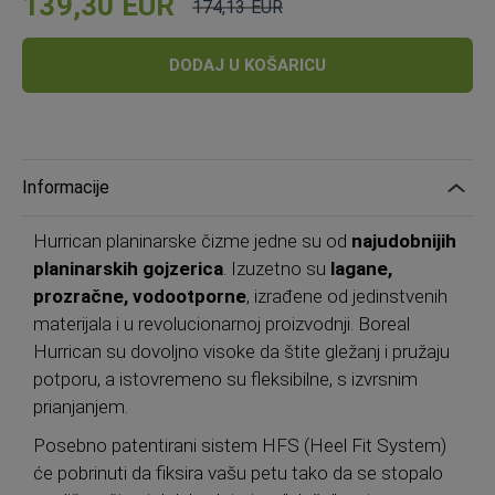
139,30 EUR
174,13 EUR
Cijena
Standardna
cijena
DODAJ U KOŠARICU
Informacije
Hurrican planinarske čizme jedne su od
najudobnijih
planinarskih gojzerica
. Izuzetno su
lagane,
prozračne, vodootporne
, izrađene od jedinstvenih
materijala i u revolucionarnoj proizvodnji. Boreal
Hurrican su dovoljno visoke da štite gležanj i pružaju
potporu, a istovremeno su fleksibilne, s izvrsnim
prianjanjem.
Posebno patentirani sistem HFS (Heel Fit System)
će pobrinuti da fiksira vašu petu tako da se stopalo