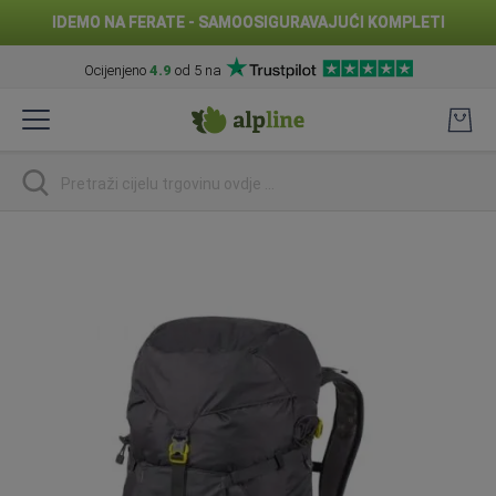
IDEMO NA FERATE - SAMOOSIGURAVAJUĆI KOMPLETI
Ocijenjeno
4.9
od 5 na
Preskoči
na
sadržaj
traži
Skip
to
the
end
of
the
images
gallery