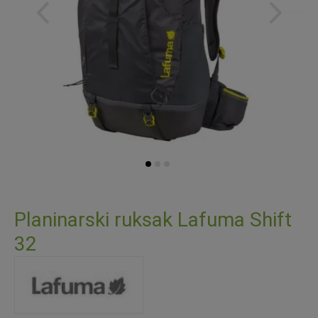
Skip
to
Planinarski ruksak Lafuma Shift
the
32
beginning
of
the
images
gallery