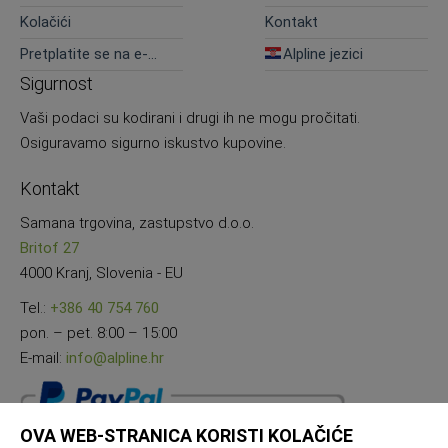
Kolačići
Kontakt
Pretplatite se na e-
Alpline jezici
novosti
Sigurnost
Vaši podaci su kodirani i drugi ih ne mogu pročitati.
Osiguravamo sigurno iskustvo kupovine.
Kontakt
Samana trgovina, zastupstvo d.o.o.
Britof 27
4000 Kranj, Slovenia - EU
Tel.:
+386 40 754 760
pon. – pet. 8:00 – 15:00
E-mail:
info@alpline.hr
OVA WEB-STRANICA KORISTI KOLAČIĆE