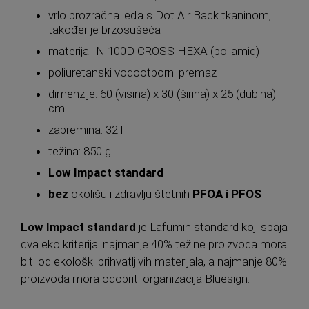
vrlo prozračna leđa s Dot Air Back tkaninom,
također je brzosušeća
materijal: N 100D CROSS HEXA (poliamid)
poliuretanski vodootporni premaz
dimenzije: 60 (visina) x 30 (širina) x 25 (dubina)
cm
zapremina: 32 l
težina: 850 g
Low Impact standard
bez
okolišu i zdravlju štetnih
PFOA i PFOS
Low Impact standard
je Lafumin standard koji spaja
dva eko kriterija: najmanje 40% težine proizvoda mora
biti od ekološki prihvatljivih materijala, a najmanje 80%
proizvoda mora odobriti organizacija Bluesign.