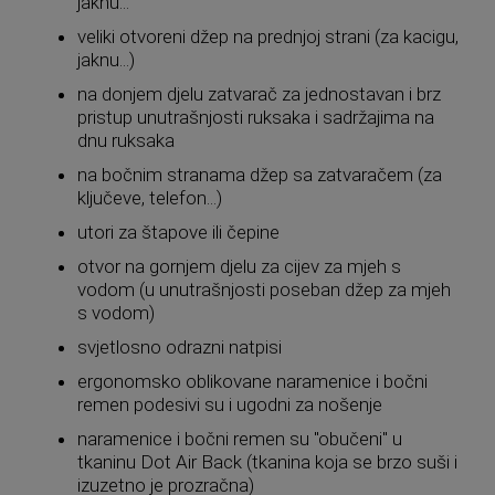
jaknu...
veliki otvoreni džep na prednjoj strani (za kacigu,
jaknu...)
na donjem djelu zatvarač za jednostavan i brz
pristup unutrašnjosti ruksaka i sadržajima na
dnu ruksaka
na bočnim stranama džep sa zatvaračem (za
ključeve, telefon...)
utori za štapove ili čepine
otvor na gornjem djelu za cijev za mjeh s
vodom (u unutrašnjosti poseban džep za mjeh
s vodom)
svjetlosno odrazni natpisi
ergonomsko oblikovane naramenice i bočni
remen podesivi su i ugodni za nošenje
naramenice i bočni remen su "obučeni" u
tkaninu Dot Air Back (tkanina koja se brzo suši i
izuzetno je prozračna)