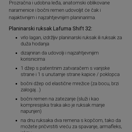
Prozračna i udobna leđa, anatomski oblikovane
naramenice i bočni remen udovoljit će čak i
najaktivnijim i najzahtjevnijim planinarima.
Planinarski ruksak Lafuma Shift 32:
vrlo lagan, izdržljiv planinarski ruksak ili ruksak za
duža hodanja
dizajniran da udovolji i najzahtjevnijim
korisnicima
1 džep s patentnim zatvaračem s vanjske
strane i 1 s unutarnje strane kapice / poklopca
bočni džep od elastične mrežice (za bocu, brzi
zalogaj....)
bočni remen na zatezanje (služi i kao
kompresijska traka ako je ruksak manje
napunjen)
na dnu ruksaka dva remena s kopčom, tako da
možete pričvrstiti vreću za spavanje, armafleks,