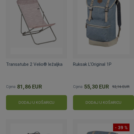
Transatube 2 Velio® ležaljka
Ruksak L'Original 1P
81,86 EUR
55,30 EUR
Cijena
Cijena
92,16 EUR
Standardna
cijena
DODAJ U KOŠARICU
DODAJ U KOŠARICU
- 39 %