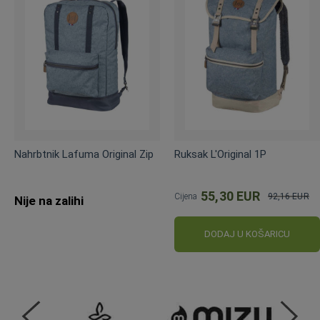
Nahrbtnik Lafuma Original Zip
Ruksak L'Original 1P
55,30 EUR
Cijena
92,16 EUR
Nije na zalihi
Standardna
cijena
DODAJ U KOŠARICU