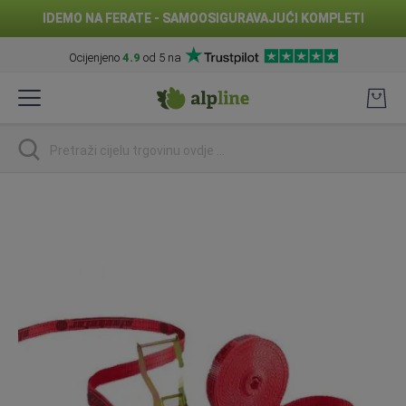
IDEMO NA FERATE - SAMOOSIGURAVAJUĆI KOMPLETI
Ocijenjeno
4.9
od 5 na
Preskoči
na
sadržaj
traži
Skip
to
the
end
of
the
images
gallery