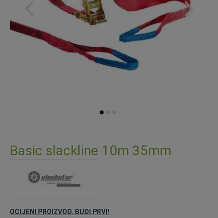
Skip
to
Basic slackline 10m 35mm
the
beginning
of
the
images
gallery
OCIJENI PROIZVOD. BUDI PRVI!