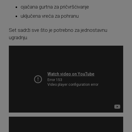
ojačana gurtna za pričvršćivanje
uključena vreća za pohranu
Set sadrži sve što je potrebno za jednostavnu
ugradnju.