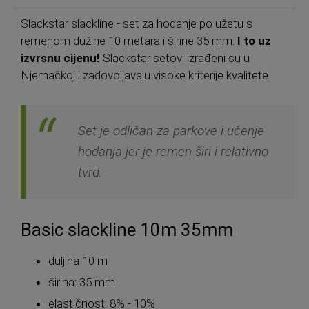
Slackstar slackline - set za hodanje po užetu s
remenom dužine 10 metara i širine 35 mm.
I to uz
izvrsnu cijenu!
Slackstar setovi izrađeni su u
Njemačkoj i zadovoljavaju visoke kriterije kvalitete.
Set je odličan za parkove i učenje
hodanja jer je remen širi i relativno
tvrd.
Basic slackline 10m 35mm
duljina 10 m
širina: 35 mm
elastičnost: 8% - 10%