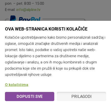
pon. – pet. 8:00 – 15:00
E-mail:
info@alpline.hr
OVA WEB-STRANICA KORISTI KOLAČIĆE
Kolačiće upotrebljavamo kako bismo personalizirali sadržaj i
oglase, omogućili značajke društvenih medija i analizirali
promet. Isto tako, podatke o vašoj upotrebi naše web-
lokacije dijelimo s partnerima za društvene medije,
oglašavanje i analizu, a oni ih mogu kombinirati s drugim
podacima koje ste im pružili ili koje su prikupili dok ste
upotrebljavali njihove usluge.
O kolačićima
DOPUSTI SVE
PRILAGODI
© 2025 Alpline & Samana | Vse pravice pridržane