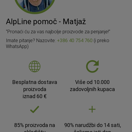
AlpLine pomoč - Matjaž
"Pronaći ću za vas najbolje proizvode za penjanje!"
Imate pitanje? Nazovite:
+386 40 754 760
(i preko
WhatsApp)
Besplatna dostava
Više od 10.000
proizvoda
zadovoljnih kupaca
iznad 60 €
85% proizvoda na
90% narudžbi do 14 sati,