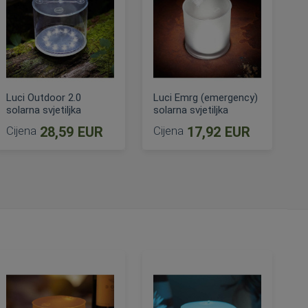
Luci Outdoor 2.0
Luci Emrg (emergency)
solarna svjetiljka
solarna svjetiljka
Cijena
28,59 EUR
Cijena
17,92 EUR
DODAJ U KOŠARICU
DODAJ U KOŠARICU