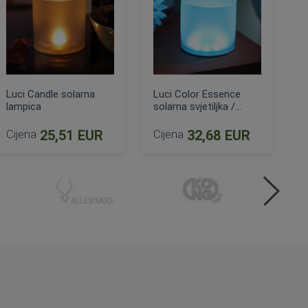
Luci Candle solarna
Luci Color Essence
lampica
solarna svjetiljka /
lampica
Cijena
25,51 EUR
Cijena
32,68 EUR
DODAJ U KOŠARICU
DODAJ U KOŠARICU