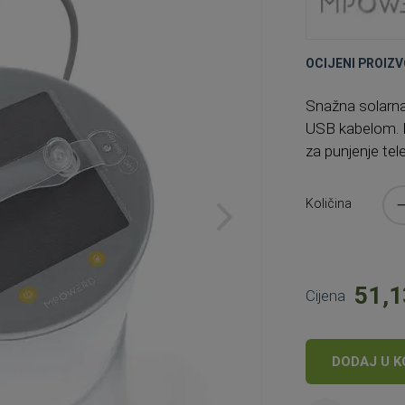
OCIJENI PROIZV
Snažna solarna 
USB kabelom. N
za punjenje tel
Količina
51,1
Cijena
DODAJ U K