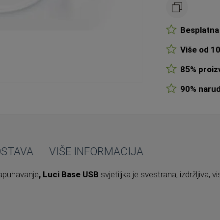
Besplatna 
Više od 10
85% proizv
90% narudž
OSTAVA
VIŠE INFORMACIJA
napuhavanje
, Luci Base USB
svjetiljka je svestrana, izdržljiva,