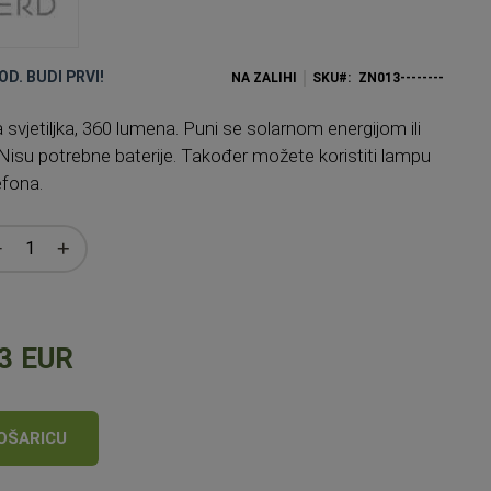
OD. BUDI PRVI!
NA ZALIHI
SKU
ZN013--------
svjetiljka, 360 lumena. Puni se solarnom energijom ili
isu potrebne baterije. Također možete koristiti lampu
efona.
3 EUR
OŠARICU