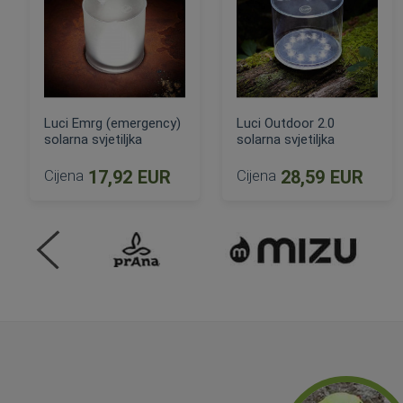
Luci Emrg (emergency)
Luci Outdoor 2.0
solarna svjetiljka
solarna svjetiljka
Cijena
17,92 EUR
Cijena
28,59 EUR
DODAJ U KOŠARICU
DODAJ U KOŠARICU