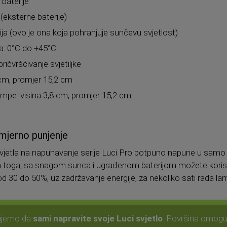
 baterije
 (eksterne baterije)
ja (ovo je ona koja pohranjuje sunčevu svjetlost)
a: 0°C do +45°C
pričvršćivanje svjetiljke
 cm, promjer 15,2 cm
ampe: visina 3,8 cm, promjer 15,2 cm
mjerno punjenje
jetla na napuhavanje serije Luci Pro potpuno napune u samo n
Osim toga, sa snagom sunca i ugrađenom baterijom možete korist
 od 30 do 50%, uz zadržavanje energije, za nekoliko sati rada l
ujemo da
sami napravite svoje Luci svjetlo
. Površina omoguć