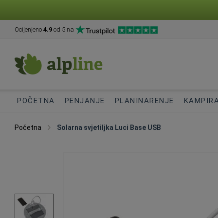
Ocijenjeno
4.9
od 5 na
POČETNA
PENJANJE
PLANINARENJE
KAMPIR
Početna
Solarna svjetiljka Luci Base USB
Skip
to
the
end
of
the
images