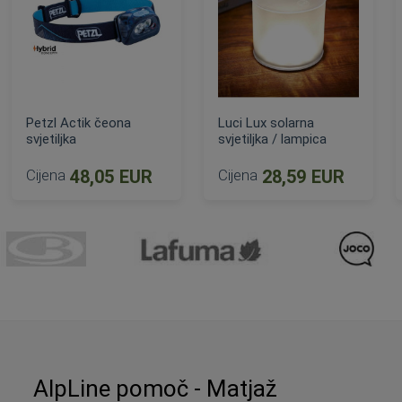
Petzl Actik čeona
Luci Lux solarna
svjetiljka
svjetiljka / lampica
Cijena
48,05 EUR
Cijena
28,59 EUR
DODAJ U KOŠARICU
DODAJ U KOŠARICU
AlpLine pomoč - Matjaž