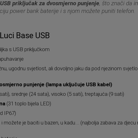
a
USB priključak za dvosmjerno punjenje
, što znači da i
ciju power bank baterije i s njom možete puniti telefon.
a Luci Base USB
iljka s USB priključkom
napuhavanje
nu, ugodnu svjetlost, ali dovoljno jaku da pod njezinom svjetl
vosmjerno punjenje (lampa uključuje USB kabel)
ati), srednje (24 sata), visoko (5 sati), treptajuća (9 sati)
na
(31 toplo bijela LED)
d IP67)
možete je baciti u bazen, u kadu…. (najbolja zabava za djecu 