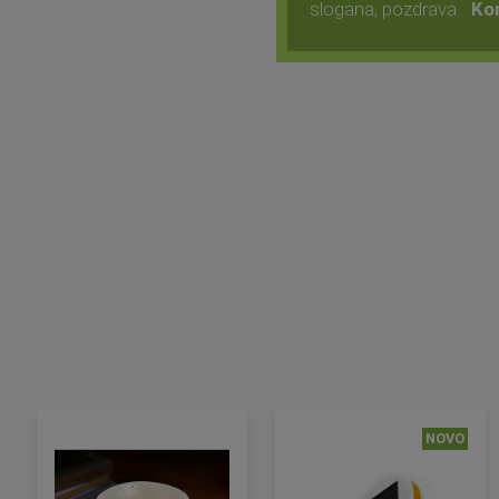
slogana, pozdrava...
Kon
NOVO