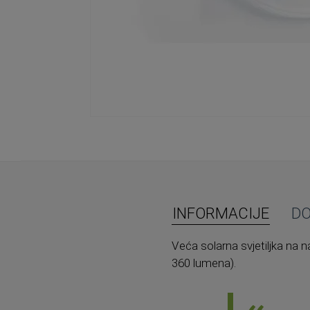
Skip
to
the
beginning
of
the
images
INFORMACIJE
D
gallery
Veća solarna svjetiljka na 
360 lumena).