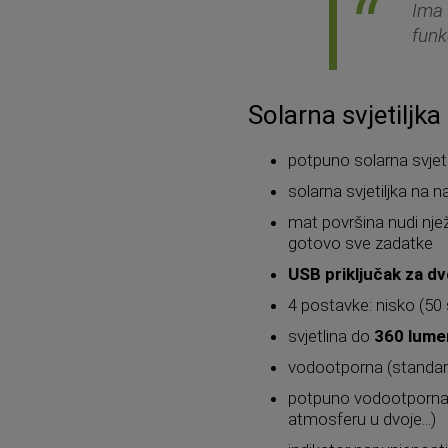
Im
funk
Solarna svjetiljk
potpuno solarna svjet
solarna svjetiljka na 
mat površina nudi njež
gotovo sve zadatke
USB priključak za d
4 postavke: nisko (50 s
svjetlina do
360 lume
vodootporna (standar
potpuno vodootporna i 
atmosferu u dvoje...)