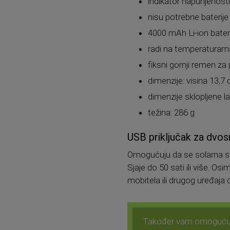
indikator napunjenosti
nisu potrebne baterije
4000 mAh Li-ion bateri
radi na temperaturam
fiksni gornji remen za 
dimenzije: visina 13,7
dimenzije sklopljene l
težina: 286 g
USB priključak za dvos
Omogućuju da se solarna sv
Sjaje do 50 sati ili više. 
mobitela ili drugog uređaja
Također vam omoguć