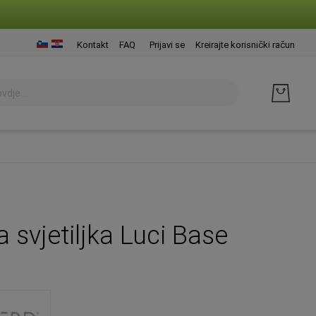
Presk
Kontakt
FAQ
Prijavi se
Kreirajte korisnički račun
na
sadrž
 svjetiljka Luci Base