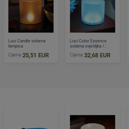
Luci Candle solarna
Luci Color Essence
lampica
solarna svjetiljka /
lampica
Cijena
25,51 EUR
Cijena
32,68 EUR
DODAJ U KOŠARICU
DODAJ U KOŠARICU