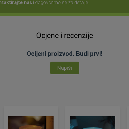
taktirajte nas
i dogovorimo se za detalje.
Ocjene i recenzije
Ocijeni proizvod. Budi prvi!
Napiši