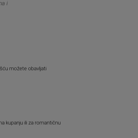
ma i
ošću možete obavljati
na kupanju ili za romantičnu