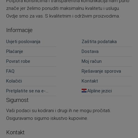
Potpora korisnicima i transparentna komunikacija nam puno
znače jer želimo ponuditi maksimalnu kvalitetu i uslugu.
Ovdje smo za vas. S kvalitetnim i održivim proizvodima.
Informacije
Uvjeti poslovanja
Zaštita podataka
Plaćanje
Dostava
Povrat robe
Moj račun
FAQ
Rješavanje sporova
Kolačići
Kontakt
Pretplatite se na e-
Alpline jezici
novosti
Sigurnost
Vaši podaci su kodirani i drugi ih ne mogu pročitati.
Osiguravamo sigurno iskustvo kupovine.
Kontakt