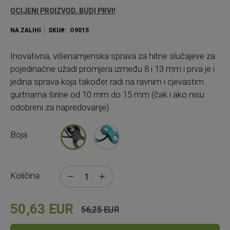
OCIJENI PROIZVOD. BUDI PRVI!
NA ZALIHI
SKU
O9015
Inovativna, višenamjenska sprava za hitne slučajeve za
pojedinačne užadi promjera između 8 i 13 mm i prva je i
jedina sprava koja također radi na ravnim i cjevastim
gurtnama širine od 10 mm do 15 mm (čak i ako nisu
odobreni za napredovanje).
Boja
Količina
50,63 EUR
56,25 EUR
Standardna
cijena