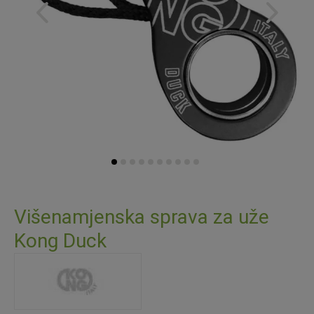
Skip
to
Višenamjenska sprava za uže
the
Kong Duck
beginning
of
the
images
gallery