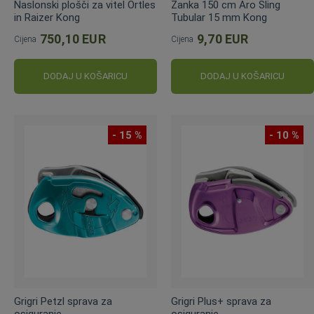
Naslonski plošči za vitel Ortles
Zanka 150 cm Aro Sling
in Raizer Kong
Tubular 15 mm Kong
750,10 EUR
9,70 EUR
Cijena
Cijena
DODAJ U KOŠARICU
DODAJ U KOŠARICU
- 15 %
- 10 %
Grigri Petzl sprava za
Grigri Plus+ sprava za