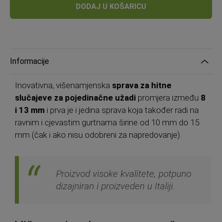
DODAJ U KOŠARICU
Informacije
Inovativna, višenamjenska
sprava za hitne
slučajeve za pojedinačne užadi
promjera između
8
i 13 mm
i prva je i jedina sprava koja također radi na
ravnim i cjevastim gurtnama širine od 10 mm do 15
mm (čak i ako nisu odobreni za napredovanje).
Proizvod visoke kvalitete, potpuno
dizajniran i proizveden u Italiji.