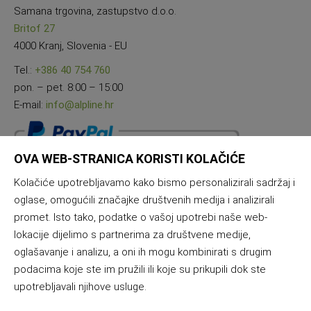
Samana trgovina, zastupstvo d.o.o.
Britof 27
4000 Kranj, Slovenia - EU
Tel.:
+386 40 754 760
pon. – pet. 8:00 – 15:00
E-mail:
info@alpline.hr
OVA WEB-STRANICA KORISTI KOLAČIĆE
Kolačiće upotrebljavamo kako bismo personalizirali sadržaj i
oglase, omogućili značajke društvenih medija i analizirali
promet. Isto tako, podatke o vašoj upotrebi naše web-
lokacije dijelimo s partnerima za društvene medije,
oglašavanje i analizu, a oni ih mogu kombinirati s drugim
podacima koje ste im pružili ili koje su prikupili dok ste
upotrebljavali njihove usluge.