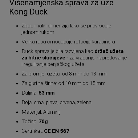
Višenamjenska sprava za uže
Kong Duck
Zbog malih dimenzija lako se pričvršćuje
jednom rukom
Velika rupa omogućuje rotaciju karabinera
Duck sprava je bila razvijena kao
držač užeta
za hitne slučajeve
- za vraćanje, napredovanje
i reguliranje penjačkog užeta
Za promjer užeta: od 8 mm do 13 mm
Za gurtne širine: od 10 mm do 15 mm
Duljina:
63 mm
Boja: crna, plava, crvena, zelena
Materijal: Aluminij
Težina:
70g
Certifikat:
CE EN 567