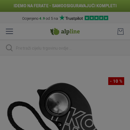
IDEMO NA FERATE - SAMOOSIGURAVAJUĆI KOMPLETI
Ocijenjeno
4.9
od 5 na
Preskoči
na
sadržaj
traži
Skip
to
the
- 10 %
end
of
the
images
gallery