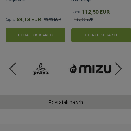
osiguranje
osiguranje
112,50 EUR
Cijena
84,13 EUR
Cijena
98,98 EUR
125,00 EUR
Standardna
Standardna
cijena
cijena
DODAJ U KOŠARICU
DODAJ U KOŠARICU
Povratak na vrh