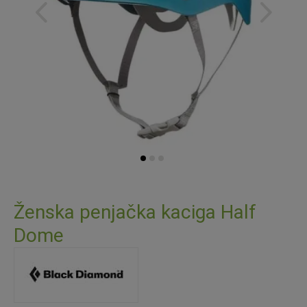
Skip
to
Ženska penjačka kaciga Half
the
Dome
beginning
of
the
images
gallery