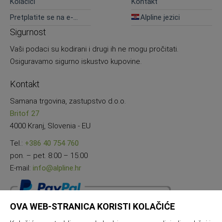
Kolačići
Kontakt
Pretplatite se na e-
Alpline jezici
novosti
Sigurnost
Vaši podaci su kodirani i drugi ih ne mogu pročitati.
Osiguravamo sigurno iskustvo kupovine.
Kontakt
Samana trgovina, zastupstvo d.o.o.
Britof 27
4000 Kranj, Slovenia - EU
Tel.:
+386 40 754 760
pon. – pet. 8:00 – 15:00
E-mail:
info@alpline.hr
OVA WEB-STRANICA KORISTI KOLAČIĆE