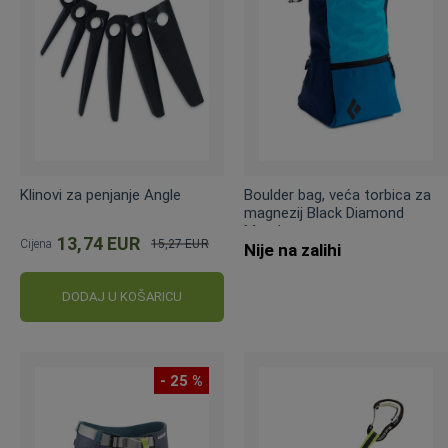
Klinovi za penjanje Angle
Boulder bag, veća torbica za
magnezij Black Diamond
Mondo
13,74 EUR
Cijena
15,27 EUR
Nije na zalihi
Standardna
cijena
DODAJ U KOŠARICU
- 25 %