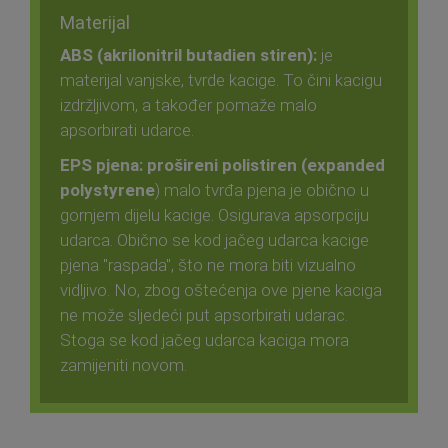
Materijal
ABS (akrilonitril butadien stiren):
je
materijal vanjske, tvrde kacige. To čini kacigu
izdržljivom, a također pomaže malo
apsorbirati udarce.
EPS pjena: prošireni polistiren (expanded
polystyrene
) malo tvrđa pjena je obično u
gornjem dijelu kacige. Osigurava apsorpciju
udarca. Obično se kod jačeg udarca kacige
pjena "raspada", što ne mora biti vizualno
vidljivo. No, zbog oštećenja ove pjene kaciga
ne može sljedeći put apsorbirati udarac.
Stoga se kod jačeg udarca kaciga mora
zamijeniti novom.