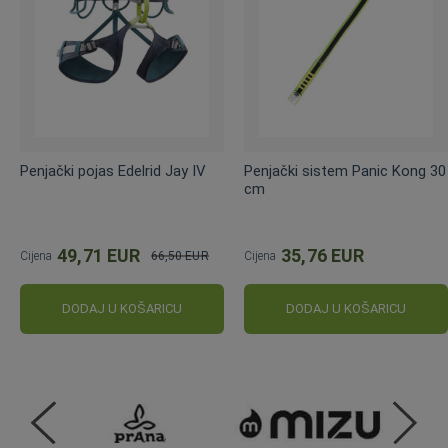
Penjački pojas Edelrid Jay IV
Penjački sistem Panic Kong 30
cm
49,71 EUR
35,76 EUR
Cijena
66,50 EUR
Cijena
Standardna
cijena
DODAJ U KOŠARICU
DODAJ U KOŠARICU