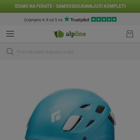
IDEMO NA FERATE - SAMOOSIGURAVAJUĆI KOMPLETI
Ocijenjeno
4.9
od 5 na
Preskoči
na
sadržaj
traži
Skip
to
the
end
of
the
images
gallery