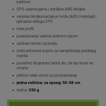
parkove…
EPS udarna pjena i izdržljiva ABS školjka
vanjska školjka kacige je tvrda (ABS materijal) i
pjenasta obloga EPS
niski profil
podešavanje veličine jednom rukom
udoban remen za bradu
četiri pričvrsne kopče za namještanje prednjeg
svjetla
posebno dizajnirani zadnji dio, da rep kose ne
smeta
prilično veliki otvori za prozračivanje
jedna veličina: za opseg: 50-58 cm
težina:
330 g