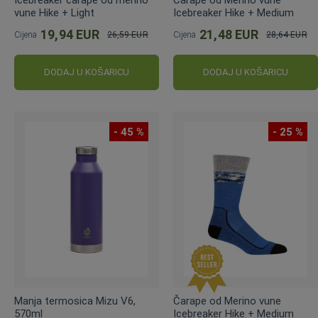
Icebreaker čarape od merino
Čarape od Merino vune
vune Hike + Light
Icebreaker Hike + Medium
19,94 EUR
21,48 EUR
Cijena
26,59 EUR
Cijena
28,64 EUR
Standardna
Standardna
cijena
cijena
DODAJ U KOŠARICU
DODAJ U KOŠARICU
- 45 %
- 25 %
Manja termosica Mizu V6,
Čarape od Merino vune
570ml
Icebreaker Hike + Medium