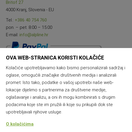
Britof 27
4000 Kranj, Slovenia - EU
Tel.:
+386 40 754 760
pon. – pet. 8:00 – 15:00
E-mail:
info@alpline.hr
OVA WEB-STRANICA KORISTI KOLAČIĆE
Kolačiće upotrebljavamo kako bismo personalizirali sadržaj i
oglase, omogućili značajke društvenih medija i analizirali
promet. Isto tako, podatke o vašoj upotrebi naše web-
lokacije dijelimo s partnerima za društvene medije,
oglašavanje i analizu, a oni ih mogu kombinirati s drugim
podacima koje ste im pružili ili koje su prikupili dok ste
upotrebljavali njihove usluge.
O kolačićima