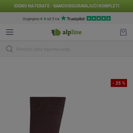
IDEMO NA FERATE - SAMOOSIGURAVAJUĆI KOMPLETI
Ocijenjeno
4.9
od 5 na
Preskoči
na
sadržaj
traži
Skip
to
the
- 25 %
end
of
the
images
gallery