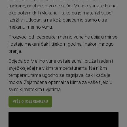
mekane, udobne, brzo se suše. Merino vuna je tkana
oko poliamidnih vlakana - tako da je materijal super
izdržljiv i udoban, a na koži osjećamo samo ultra
mekanu merino vunu.
Proizvodi od Icebreaker merino vune ne upijaju mirise
i ostaju mekani čak i tijekom godina i nakon mnogo
pranja.
Odjeća od Merino vune ostaje suha i pruža hladan i
svjež osjećaj na višim temperaturama. Na nižim
temperaturama ugodno se zagrijava, čak i kada je
mokra. Zajamčena optimalna klima za vaše tijelo u
svim klimatskim uvjetima.
VIŠE O ICEBREAKERU