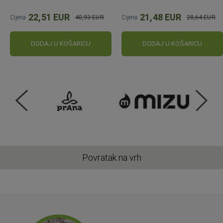
22,51 EUR
21,48 EUR
Cijena
40,93 EUR
Cijena
28,64 EUR
Standardna
Standardna
cijena
cijena
DODAJ U KOŠARICU
DODAJ U KOŠARICU
Povratak na vrh