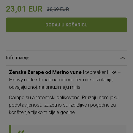
23,01 EUR
30,69 EUR
Cijena
Standardna
cijena
DODAJ U KOŠARICU
Informacije
Ženske čarape od Merino vune
Icebreaker Hike +
Heavy nude stopalima odličnu termičku izolaciju,
odvajaju znoj, ne preuzimaju miris.
Čarape su anatomski oblikovane. Pružaju nam jaku
podstavljenost, izuzetno su izdržljive i pogodne za
korištenje tijekom cijele godine.