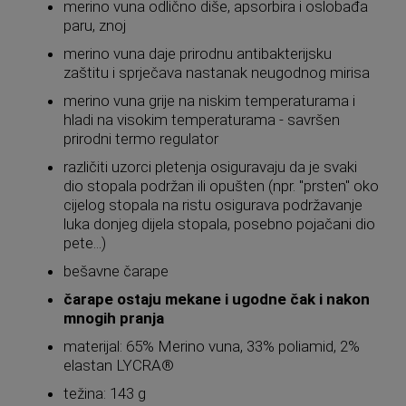
merino vuna odlično diše, apsorbira i oslobađa
paru, znoj
merino vuna daje prirodnu antibakterijsku
zaštitu i sprječava nastanak neugodnog mirisa
merino vuna grije na niskim temperaturama i
hladi na visokim temperaturama - savršen
prirodni termo regulator
različiti uzorci pletenja osiguravaju da je svaki
dio stopala podržan ili opušten (npr. "prsten" oko
cijelog stopala na ristu osigurava podržavanje
luka donjeg dijela stopala, posebno pojačani dio
pete...)
bešavne čarape
čarape ostaju mekane i ugodne čak i nakon
mnogih pranja
materijal: 65% Merino vuna, 33% poliamid, 2%
elastan LYCRA®
težina: 143 g