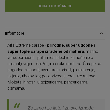
cijena
DODAJ U KOŠARICU
Informacije
Alfa Extreme čarape -
prirodne, super udobne i
super tople čarape izrađene od mohera
, merino
vune, bambusa i poliamida. Idealno za nošenje u
najzahtjevnijim okruženjima i okolnostima. Čarape su
pogodne za sport, avanture u prirodi, planinarenje,
skijanje, ribolov, lov, poljoprivredu, terenske radove...
Možete ih nositi u gojzericama, pancericama,
čizmama...
Za zimu i za ljeto i za sve između