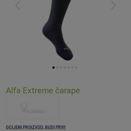
Skip
to
Alfa Extreme čarape
the
beginning
of
the
images
gallery
OCIJENI PROIZVOD. BUDI PRVI!