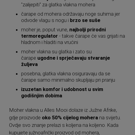
"zalijepiti" za glatka vlakna mohera
čarape od mohera održavaju noge suhima jer
odvode vlagu s nogu i
brzo se suše
moher je, poput vune,
najbolji prirodni
termoregulator
- takve čarape će vas grijati na
hladnom i hladiti na vrućini
moher vlakna su glatka i zato su
čarape
ugodne i sprječavaju stvaranje
žuljeva
posebna, glatka vlakna osiguravaju da se
čarape samo minimalno skupljaju pri pranju
izuzetan komfor i udobnost u svim
godišnjim dobima
Moher vlakna u Alles Mooi dolaze iz Južne Afrike,
gdje proizvode
oko 50% cijelog mohera
na svijetu.
Ovdje svo znanje prelazi s koljena na koljeno. Kada
kupujete južnoafrički proizvod od mohera,