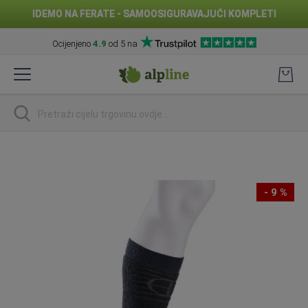
IDEMO NA FERATE - SAMOOSIGURAVAJUĆI KOMPLETI
Ocijenjeno
4.9
od 5 na
Preskoči
na
sadržaj
traži
Skip
to
the
- 9 %
end
of
the
images
gallery