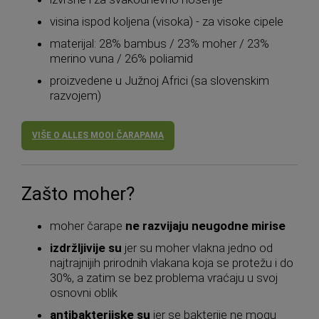
visina ispod koljena (visoka) - za visoke cipele
materijal: 28% bambus / 23% moher / 23%
merino vuna / 26% poliamid
proizvedene u Južnoj Africi (sa slovenskim
razvojem)
VIŠE O ALLES MOOI ČARAPAMA
Zašto moher?
moher čarape
ne razvijaju neugodne mirise
izdržljivije su
jer su moher vlakna jedno od
najtrajnijih prirodnih vlakana koja se protežu i do
30%, a zatim se bez problema vraćaju u svoj
osnovni oblik
antibakterijske su
jer se bakterije ne mogu