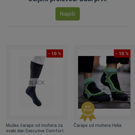
Napiši
- 10 %
- 10 %
Muške čarape od mohera za
Čarape od mohera Helia
svaki dan Executive Comfort