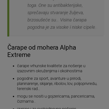
toga. One su antibakterijske,
sprečavaju stvaranje žuljeva,
brzosušeće su... Visina čarapa
pogodna je za visoke i niske cipele.
Čarape od mohera Alpha
Extreme
čarape vrhunske kvalitete za nošenje u
izazovnim okruženjima i okolnostima
pogodne za sport, avanture u prirodi,
planinarenje, skijanje, ribolov, lov, poljoprivredu,
terenski rad...
mogu se nositi u gojzericama, pancericama,
čizmama...
izvrsne i za svakodnevno nošenje