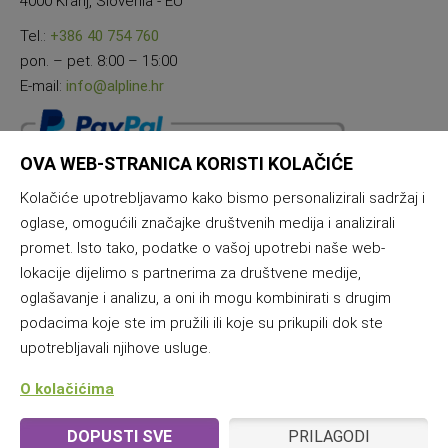
4000 Kranj, Slovenia - EU
Tel.:
+386 40 754 760
pon. – pet. 8:00 – 15:00
E-mail:
info@alpline.hr
OVA WEB-STRANICA KORISTI KOLAČIĆE
Kolačiće upotrebljavamo kako bismo personalizirali sadržaj i
oglase, omogućili značajke društvenih medija i analizirali
promet. Isto tako, podatke o vašoj upotrebi naše web-
lokacije dijelimo s partnerima za društvene medije,
oglašavanje i analizu, a oni ih mogu kombinirati s drugim
podacima koje ste im pružili ili koje su prikupili dok ste
upotrebljavali njihove usluge.
O kolačićima
DOPUSTI SVE
PRILAGODI