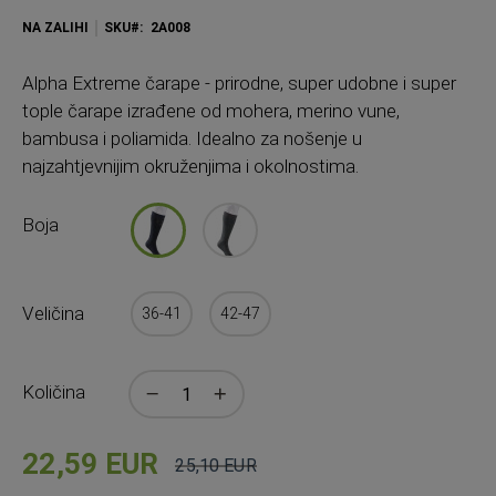
NA ZALIHI
SKU
2A008
Alpha Extreme čarape - prirodne, super udobne i super
tople čarape izrađene od mohera, merino vune,
bambusa i poliamida. Idealno za nošenje u
najzahtjevnijim okruženjima i okolnostima.
Boja
Veličina
36-41
42-47
Količina
22,59 EUR
25,10 EUR
Cijena
Standardna