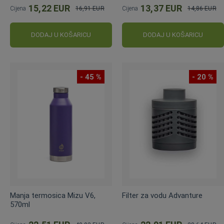
15,22 EUR
13,37 EUR
Cijena
16,91 EUR
Cijena
14,86 EUR
Standardna
Standardna
cijena
cijena
DODAJ U KOŠARICU
DODAJ U KOŠARICU
- 45 %
- 20 %
Manja termosica Mizu V6,
Filter za vodu Advanture
570ml