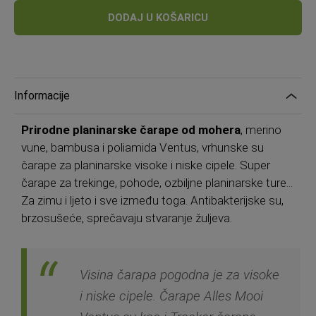
cijena
DODAJ U KOŠARICU
Informacije
Prirodne planinarske čarape od mohera
, merino
vune, bambusa i poliamida Ventus, vrhunske su
čarape za planinarske visoke i niske cipele. Super
čarape za trekinge, pohode, ozbiljne planinarske ture...
Za zimu i ljeto i sve između toga. Antibakterijske su,
brzosušeće, sprečavaju stvaranje žuljeva.
Visina čarapa pogodna je za visoke
i niske cipele. Čarape Alles Mooi