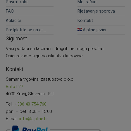
Povrat robe
Moj račun
FAQ
Rješavanje sporova
Kolačići
Kontakt
Pretplatite se na e-
Alpline jezici
novosti
Sigurnost
Vaši podaci su kodirani i drugi ih ne mogu pročitati.
Osiguravamo sigurno iskustvo kupovine.
Kontakt
Samana trgovina, zastupstvo d.o.o.
Britof 27
4000 Kranj, Slovenia - EU
Tel.:
+386 40 754 760
pon. – pet. 8:00 – 15:00
E-mail:
info@alpline.hr