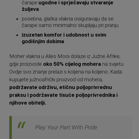
čarape
ugodne i sprječavaju stvaranje
žuljeva
posebna, glatka vlakna osiguravaju da se
čarape samo minimalno skupljaju pri pranju
izuzetan komfor i udobnost u svim
godišnjim dobima
Moher vlakna u Alles Mooi dolaze iz Južne Afrike,
gdje proizvode
oko 50% cijelog mohera
na svijetu.
Ovdje svo znanje prelazi s koljena na koljeno. Kada
kupujete južnoafrički proizvod od mohera,
podržavate održivu, etičnu poljoprivrednu
praksu i podržavate tisuće poljoprivrednika i
njihove obitelji.
Play Your Part With Pride