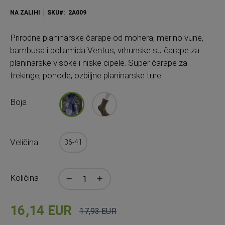
NA ZALIHI
SKU
2A009
Prirodne planinarske čarape od mohera, merino vune,
bambusa i poliamida Ventus, vrhunske su čarape za
planinarske visoke i niske cipele. Super čarape za
trekinge, pohode, ozbiljne planinarske ture.
Boja
Veličina
36-41
Količina
16,14 EUR
17,93 EUR
Cijena
Standardna