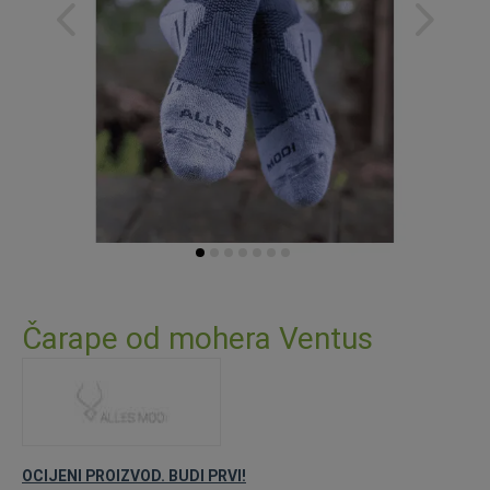
Skip
to
Čarape od mohera Ventus
the
beginning
of
the
images
gallery
OCIJENI PROIZVOD. BUDI PRVI!