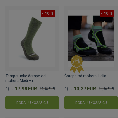
- 10 %
- 10 %
Terapeutske čarape od
Čarape od mohera Helia
mohera Medi ++
17,98 EUR
13,37 EUR
Cijena
19,98 EUR
Cijena
14,86 EUR
Standardna
Standardna
cijena
cijena
DODAJ U KOŠARICU
DODAJ U KOŠARICU