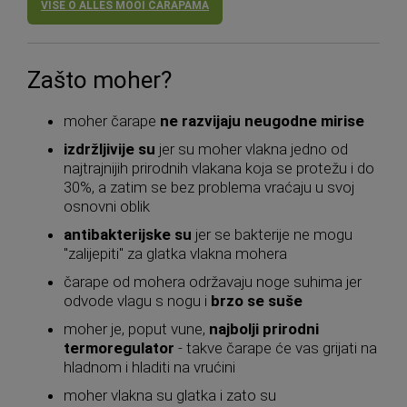
VIŠE O ALLES MOOI ČARAPAMA
Zašto moher?
moher čarape
ne razvijaju neugodne mirise
izdržljivije su
jer su moher vlakna jedno od
najtrajnijih prirodnih vlakana koja se protežu i do
30%, a zatim se bez problema vraćaju u svoj
osnovni oblik
antibakterijske su
jer se bakterije ne mogu
"zalijepiti" za glatka vlakna mohera
čarape od mohera održavaju noge suhima jer
odvode vlagu s nogu i
brzo se suše
moher je, poput vune,
najbolji prirodni
termoregulator
- takve čarape će vas grijati na
hladnom i hladiti na vrućini
moher vlakna su glatka i zato su