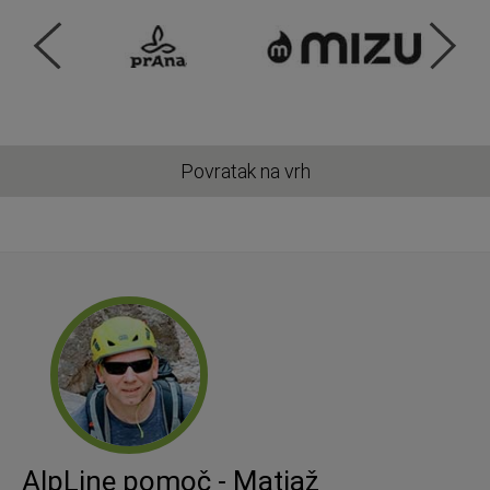
Povratak na vrh
AlpLine pomoč - Matjaž