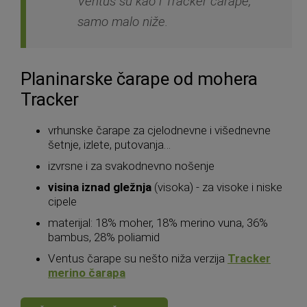
Ventus su kao i Tracker čarape,
samo malo niže.
Planinarske čarape od mohera
Tracker
vrhunske čarape za cjelodnevne i višednevne
šetnje, izlete, putovanja…
izvrsne i za svakodnevno nošenje
visina iznad gležnja
(visoka) - za visoke i niske
cipele
materijal: 18% moher, 18% merino vuna, 36%
bambus, 28% poliamid
Ventus čarape su nešto niža verzija
Tracker
merino čarapa