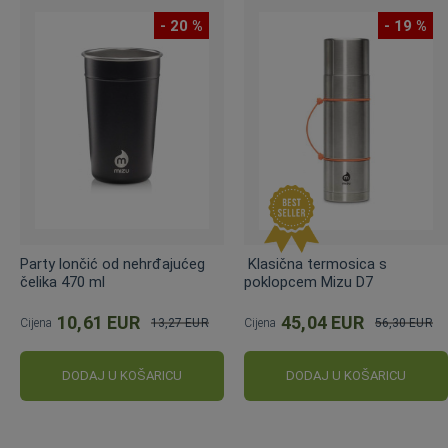
- 20 %
- 19 %
Party lončić od nehrđajućeg
Klasična termosica s
čelika 470 ml
poklopcem Mizu D7
10,61 EUR
45,04 EUR
Cijena
13,27 EUR
Cijena
56,30 EUR
Standardna
Standardna
cijena
cijena
DODAJ U KOŠARICU
DODAJ U KOŠARICU