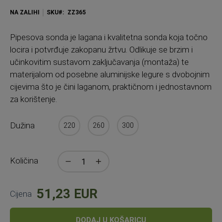
NA ZALIHI
SKU
ZZ365
Pipesova sonda je lagana i kvalitetna sonda koja točno
locira i potvrđuje zakopanu žrtvu. Odlikuje se brzim i
učinkovitim sustavom zaključavanja (montaža) te
materijalom od posebne aluminijske legure s dvobojnim
cijevima što je čini laganom, praktičnom i jednostavnom
za korištenje.
Dužina
220
260
300
Količina
51,23 EUR
Cijena
DODAJ U KOŠARICU