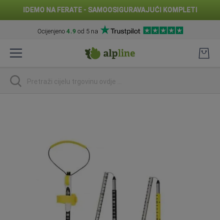
IDEMO NA FERATE - SAMOOSIGURAVAJUĆI KOMPLETI
Ocijenjeno
4.9
od 5 na
Preskoči
na
sadržaj
traži
Skip
to
the
end
of
the
images
gallery