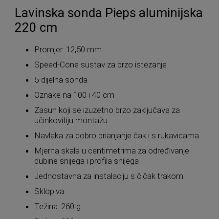
Lavinska sonda Pieps aluminijska
220 cm
Promjer: 12,50 mm
Speed-Cone sustav za brzo istezanje
5-dijelna sonda
Oznake na 100 i 40 cm
Zasun koji se izuzetno brzo zaključava za
učinkovitiju montažu
Navlaka za dobro prianjanje čak i s rukavicama
Mjerna skala u centimetrima za određivanje
dubine snijega i profila snijega
Jednostavna za instalaciju s čičak trakom
Sklopiva
Težina: 260 g