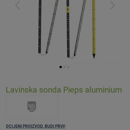
Skip
to
Lavinska sonda Pieps aluminium
the
beginning
of
the
images
gallery
OCIJENI PROIZVOD. BUDI PRVI!