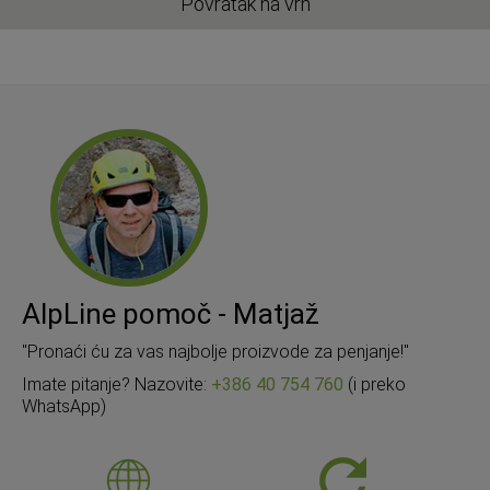
Povratak na vrh
AlpLine pomoč - Matjaž
"Pronaći ću za vas najbolje proizvode za penjanje!"
Imate pitanje? Nazovite:
+386 40 754 760
(i preko
WhatsApp)