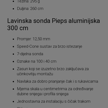
Težina: 295 g
Duljina: 260 cm
Lavinska sonda Pieps aluminijska
300 cm
Promjer: 12,50 mm
Speed-Cone sustav za brzo istezanje
7-dijelna sonda
Oznake na 100 i 40 cm
Zasun koji se izuzetno brzo zaključava za
učinkovitiju montažu
Navlaka za dobro prianjanje čak i s rukavicama
Mjerna skala u centimetrima za određivanje
dubine snijega i profila snijega
Jednostavna za instalaciju s čičak trakom