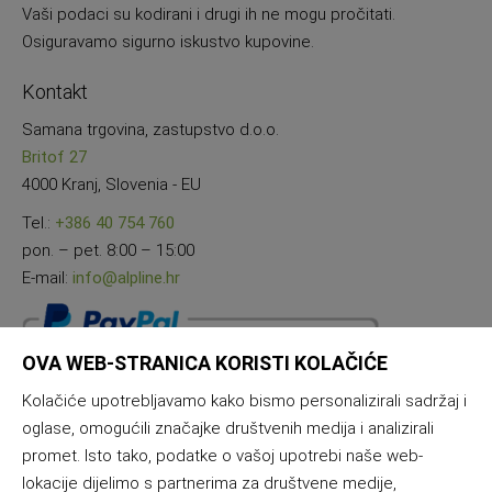
Vaši podaci su kodirani i drugi ih ne mogu pročitati.
Osiguravamo sigurno iskustvo kupovine.
Kontakt
Samana trgovina, zastupstvo d.o.o.
Britof 27
4000 Kranj, Slovenia - EU
Tel.:
+386 40 754 760
pon. – pet. 8:00 – 15:00
E-mail:
info@alpline.hr
OVA WEB-STRANICA KORISTI KOLAČIĆE
Kolačiće upotrebljavamo kako bismo personalizirali sadržaj i
oglase, omogućili značajke društvenih medija i analizirali
promet. Isto tako, podatke o vašoj upotrebi naše web-
lokacije dijelimo s partnerima za društvene medije,