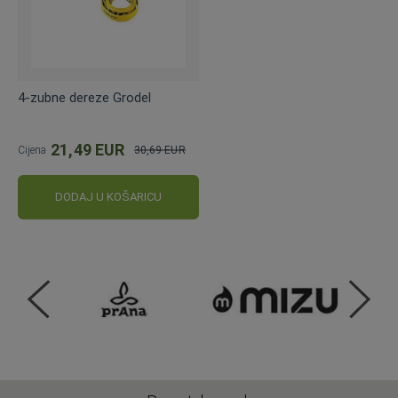
4-zubne dereze Grodel
21,49 EUR
Cijena
30,69 EUR
Standardna
cijena
DODAJ U KOŠARICU