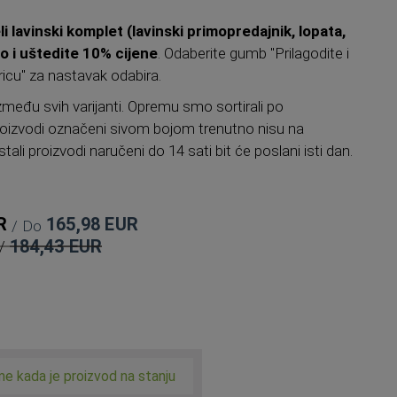
li lavinski komplet (lavinski primopredajnik, lopata,
o i uštedite 10% cijene
. Odaberite gumb "Prilagodite i
icu" za nastavak odabira.
zmeđu svih varijanti. Opremu smo sortirali po
oizvodi označeni sivom bojom trenutno nisu na
tali proizvodi naručeni do 14 sati bit će poslani isti dan.
R
165,98 EUR
Do
184,43 EUR
Standardna
cijena
me kada je proizvod na stanju