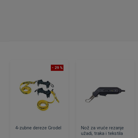
- 29 %
4-zubne dereze Grodel
Nož za vruće rezanje
užadi, traka i tekstila