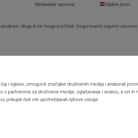
Rješavanje sporova
Alpline jezici
 kodirani i drugi ih ne mogu pročitati. Osiguravamo sigurno iskustvo
j i oglase, omogućili značajke društvenih medija i analizirali prome
o s partnerima za društvene medije, oglašavanje i analizu, a oni ih
su prikupili dok ste upotrebljavali njihove usluge.
© 2025 Alpline & Samana | Vse pravice pridržane