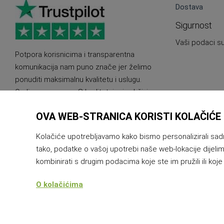
Dostava
Sigurnost
Vaši podaci su
Potpora korisnicima i transparentna
komunikacija nam puno znače jer želimo
ponuditi maksimalnu kvalitetu i uslugu.
Ovdje smo za vas. S kvalitetnim i održivim
proizvodima.
OVA WEB-STRANICA KORISTI KOLAČIĆE
Kolačiće upotrebljavamo kako bismo personalizirali sadrža
tako, podatke o vašoj upotrebi naše web-lokacije dijelim
kombinirati s drugim podacima koje ste im pružili ili koje 
O kolačićima