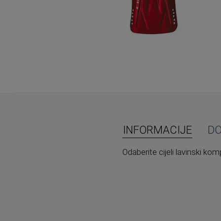
Skip
to
the
beginning
of
INFORMACIJE
D
the
images
Odaberite cijeli lavinski kom
gallery