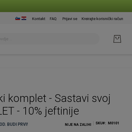
Presk
Kontakt
FAQ
Prijavi se
Kreirajte korisnički račun
na
sadrž
i komplet - Sastavi svoj
T - 10% jeftinije
SKU
M0101
OD. BUDI PRVI!
NIJE NA ZALIHI