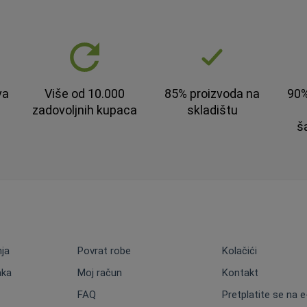
va
Više od 10.000
85% proizvoda na
90%
zadovoljnih kupaca
skladištu
š
nja
Povrat robe
Kolačići
aka
Moj račun
Kontakt
FAQ
Pretplatite se na 