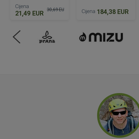
Cijena
30,69 EUR
Cijena
184,38 EUR
21,49 EUR
Standardna cijena
DODAJ U KOŠARICU
DODAJ U KOŠARICU