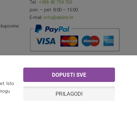
Tel.:
+386 40 754 760
pon. – pet. 8:00 – 15:00
E-mail:
info@alpline.hr
 kupovine.
DOPUSTI SVE
t. Isto
 mogu
PRILAGODI