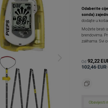
Odaberite cije
sonda) zajedn
dodajte u košar
Možete birati i
brendovima. Pr
zalihama. Svi os
92,22 EU
Od
102,46 EUR
Standardna
cijena
Obavijesti 