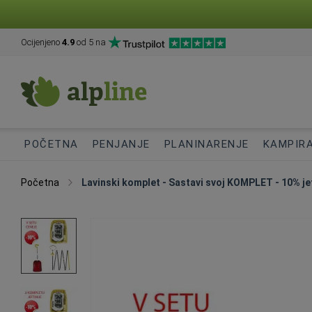
Ocijenjeno
4.9
od 5 na
POČETNA
PENJANJE
PLANINARENJE
KAMPIR
Početna
Lavinski komplet - Sastavi svoj KOMPLET - 10% jef
Skip
to
the
end
of
the
images