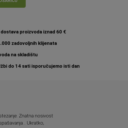
OŠARICU
dostava proizvoda iznad 60 €
.000 zadovoljnih klijenata
oda na skladištu
bi do 14 sati isporučujemo isti dan
istezanje. Znatna nosivost
, spašavanja… Ukratko,