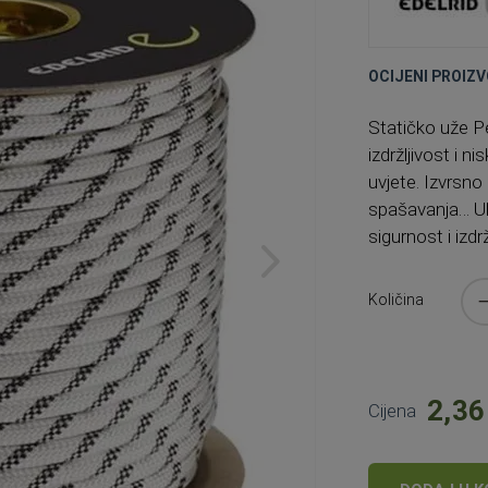
OCIJENI PROIZV
Statičko uže P
izdržljivost i 
uvjete. Izvrsno
spašavanja… Ukr
sigurnost i izdrž
Količina
2,36
Cijena