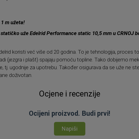
a 1 m užeta!
 statičko uže Edelrid Performance static 10,5 mm u CRNOJ bo
lrid koristi već više od 20 godina. To je tehnologija, proces top
i (jezgra i plašt) spajaju pomoću topline. Tako dobijemo meka
adnije, tj. ugodnije za upotrebu. Također osigurava da se uže ne s
ane doživotan.
Ocjene i recenzije
Ocijeni proizvod. Budi prvi!
Napiši