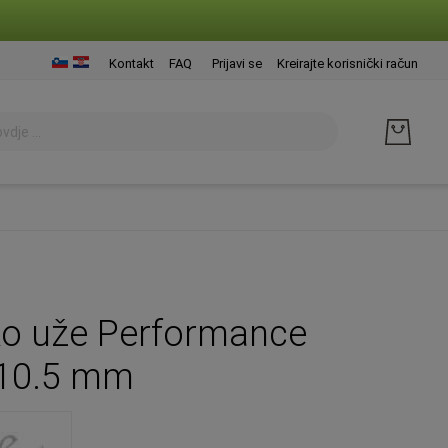
Presk
Kontakt
FAQ
Prijavi se
Kreirajte korisnički račun
na
sadrž
ko uže Performance
 10.5 mm