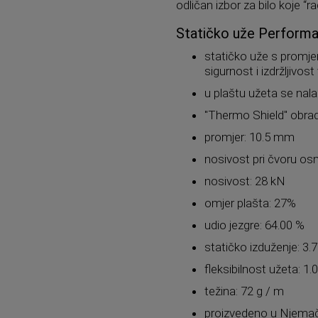
odličan izbor za bilo koje “r
Statičko uže Performa
statičko uže s promje
sigurnost i izdržljivost
u plaštu užeta se nala
"Thermo Shield" obra
promjer: 10.5 mm
nosivost pri čvoru os
nosivost: 28 kN
omjer plašta: 27%
udio jezgre: 64.00 %
statičko izduženje: 3.
fleksibilnost užeta: 1.
težina: 72 g / m
proizvedeno u Njema