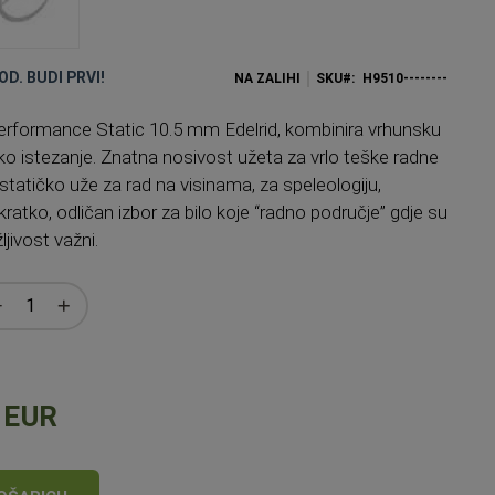
OD. BUDI PRVI!
NA ZALIHI
SKU
H9510--------
erformance Static 10.5 mm Edelrid, kombinira vrhunsku
nisko istezanje. Znatna nosivost užeta za vrlo teške radne
 statičko uže za rad na visinama, za speleologiju,
atko, odličan izbor za bilo koje “radno područje” gdje su
ljivost važni.
 EUR