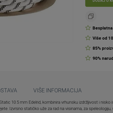
DODAJ U K
Besplatna 
Više od 10
85% proizv
90% narudž
OSTAVA
VIŠE INFORMACIJA
atic 10.5 mm Edelrid, kombinira vrhunsku izdržljivost i nisko 
vjete. Izvrsno statičko uže za rad na visinama, za speleologiju