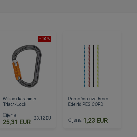
- 10 %
William karabiner
Pomoćno uže 6mm
Triact-Lock
Edelrid PES CORD
Cijena
28,12 EUR
Cijena
1,23 EUR
25,31 EUR
Standardna cijena
DODAJ U KOŠARICU
DODAJ U KOŠARICU