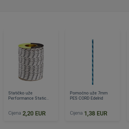
Statičko uže
Pomoćno uže 7mm
Performance Static
PES CORD Edelrid
10.0 mm
Cijena
2,20 EUR
Cijena
1,38 EUR
DODAJ U KOŠARICU
DODAJ U KOŠARICU