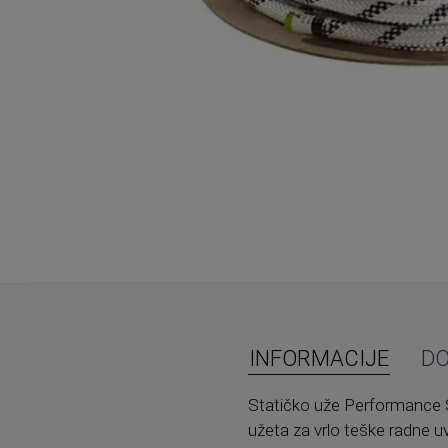
Skip
to
the
beginning
of
the
images
gallery
INFORMACIJE
D
Statičko uže Performance St
užeta za vrlo teške radne u