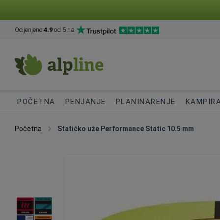
Ocijenjeno
4.9
od 5 na
POČETNA
PENJANJE
PLANINARENJE
KAMPIR
Početna
Statičko uže Performance Static 10.5 mm
Skip
to
the
end
of
the
images