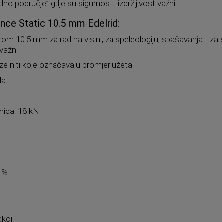
adno područje” gdje su sigurnost i izdržljivost važni.
nce Static 10.5 mm Edelrid:
rom 10.5 mm za rad na visini, za speleologiju, spašavanja… za 
 važni
ze niti koje označavaju promjer užeta
da
mica: 18 kN
7 %
0
čkoj