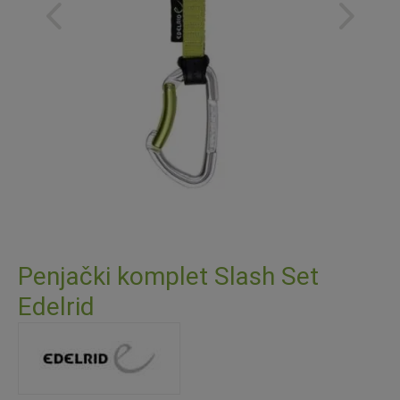
Skip
to
Penjački komplet Slash Set
the
Edelrid
beginning
of
the
images
gallery