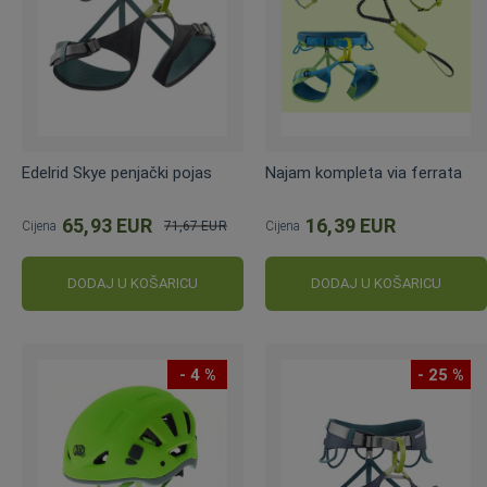
Edelrid Skye penjački pojas
Najam kompleta via ferrata
65,93 EUR
16,39 EUR
Cijena
71,67 EUR
Cijena
Standardna
cijena
DODAJ U KOŠARICU
DODAJ U KOŠARICU
- 4 %
- 25 %