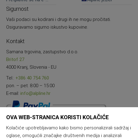
novosti
Sigurnost
Vaši podaci su kodirani i drugi ih ne mogu pročitati.
Osiguravamo sigurno iskustvo kupovine.
Kontakt
Samana trgovina, zastupstvo d.o.o.
Britof 27
4000 Kranj, Slovenia - EU
Tel.:
+386 40 754 760
pon. – pet. 8:00 – 15:00
E-mail:
info@alpline.hr
OVA WEB-STRANICA KORISTI KOLAČIĆE
Kolačiće upotrebljavamo kako bismo personalizirali sadržaj i
oglase, omogućili značajke društvenih medija i analizirali