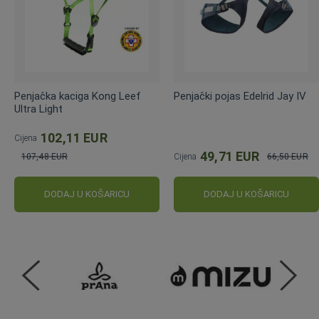
Penjačka kaciga Kong Leef
Penjački pojas Edelrid Jay IV
Ultra Light
102,11 EUR
Cijena
49,71 EUR
107,48 EUR
Cijena
66,50 EUR
Standardna
Standardna
cijena
cijena
DODAJ U KOŠARICU
DODAJ U KOŠARICU