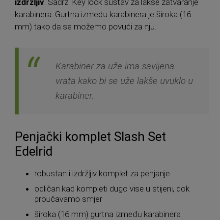
izdržljiv
. Sadrži Key lock sustav za lakše zatvaranje
karabinera. Gurtna između karabinera je široka (16
mm) tako da se možemo povući za nju.
Karabiner za uže ima savijena
vrata kako bi se uže lakše uvuklo u
karabiner.
Penjački komplet Slash Set
Edelrid
robustan i izdržljiv komplet za penjanje
odličan kad kompleti dugo vise u stijeni, dok
proučavamo smjer
široka (16 mm) gurtna između karabinera