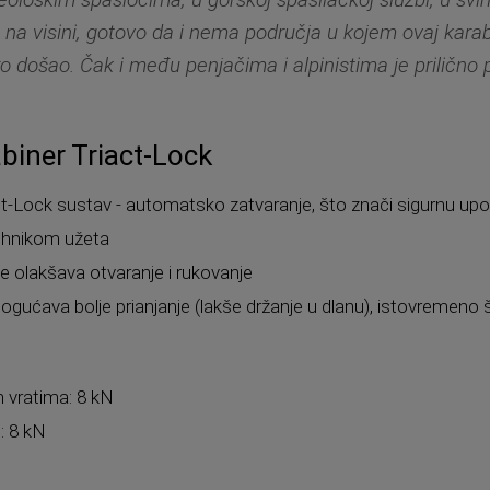
 na visini, gotovo da i nema područja u kojem ovaj karab
o došao. Čak i među penjačima i alpinistima je prilično 
abiner Triact-Lock
act-Lock sustav - automatsko zatvaranje, što znači sigurnu up
tehnikom užeta
ke olakšava otvaranje i rukovanje
ogućava bolje prianjanje (lakše držanje u dlanu), istovremeno
m vratima: 8 kN
: 8 kN