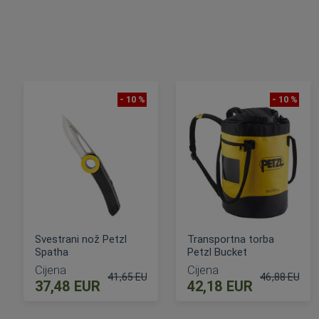
- 10 %
- 10 %
Svestrani nož Petzl
Transportna torba
Spatha
Petzl Bucket
Cijena
Cijena
41,65 EUR
46,88 EUR
37,48 EUR
42,18 EUR
Standardna cijena
Standardna c
DODAJ U KOŠARICU
DODAJ U KOŠARICU