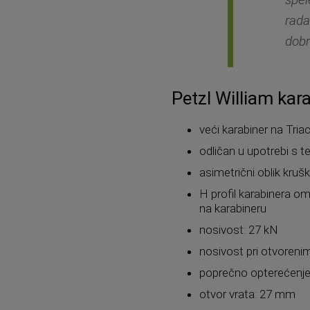
rada
dobr
Petzl William kar
veći karabiner na Tri
odličan u upotrebi s 
asimetrični oblik kruš
H profil karabinera om
na karabineru
nosivost: 27 kN
nosivost pri otvoreni
poprečno opterećenje
otvor vrata: 27 mm