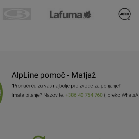
DODAJ U KOŠARICU
DODAJ U KOŠARICU
AlpLine pomoč - Matjaž
"Pronaći ću za vas najbolje proizvode za penjanje!"
Imate pitanje? Nazovite:
+386 40 754 760
(i preko WhatsA