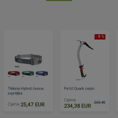
- 9 %
Tikkina Hybrid čeona
Petzl Quark cepin
svjetiljka
Cijena
260,40 EUR
Cijena
25,47 EUR
234,38 EUR
ijena
Standardna ci
DODAJ U KOŠARICU
DODAJ U KOŠARICU