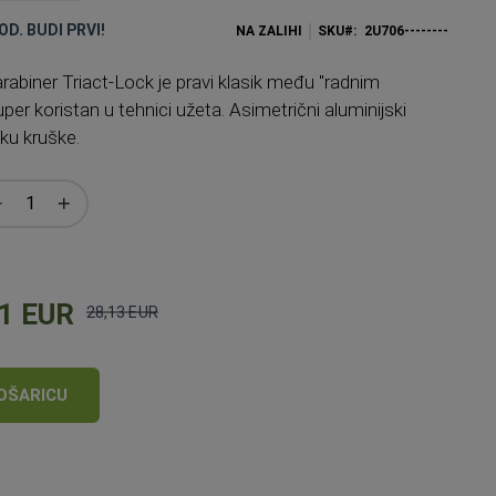
OD. BUDI PRVI!
NA ZALIHI
SKU
2U706--------
arabiner Triact-Lock je pravi klasik među "radnim
per koristan u tehnici užeta. Asimetrični aluminijski
iku kruške.
1 EUR
28,13 EUR
Standardna
cijena
OŠARICU