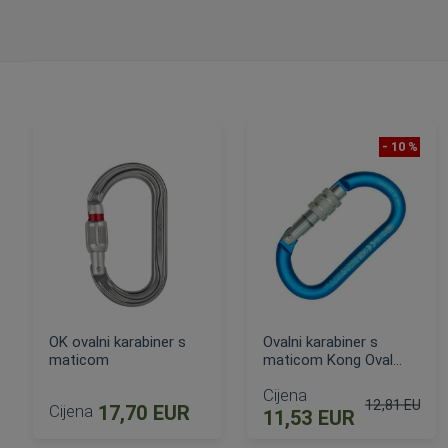
- 10 %
OK ovalni karabiner s
Ovalni karabiner s
maticom
maticom Kong Oval
Classic
Cijena
12,81 EUR
Cijena
17,70 EUR
11,53 EUR
Standardna c