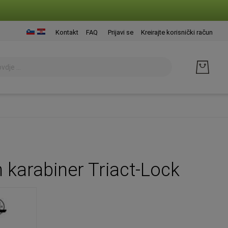
Presk
Kontakt
FAQ
Prijavi se
Kreirajte korisnički račun
na
sadrž
m karabiner Triact-Lock