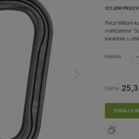
OCIJENI PROIZV
Petzl William k
matičarima". Su
karabiner, u obl
Količina
25,3
Cijena
DODAJ U K