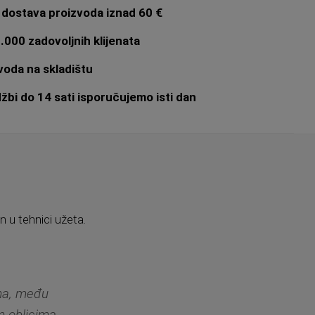
dostava proizvoda iznad 60 €
.000 zadovoljnih klijenata
oda na skladištu
bi do 14 sati isporučujemo isti dan
n u tehnici užeta.
ama, među
m oblicima