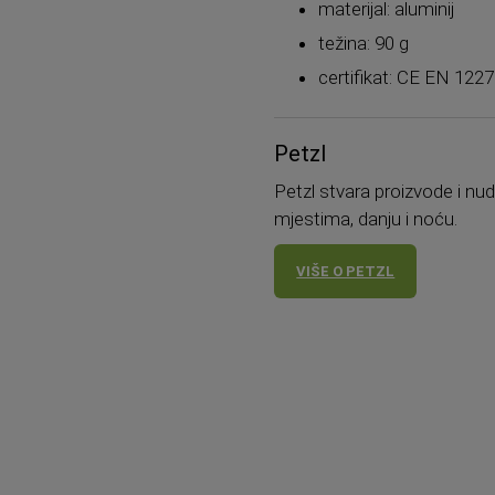
materijal: aluminij
težina: 90 g
certifikat: CE EN 122
Petzl
Petzl stvara proizvode i nu
mjestima, danju i noću.
VIŠE O PETZL