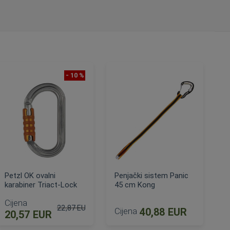
- 10 %
Petzl OK ovalni
Penjački sistem Panic
karabiner Triact-Lock
45 cm Kong
Cijena
22,87 EUR
Cijena
40,88 EUR
20,57 EUR
Standardna cijena