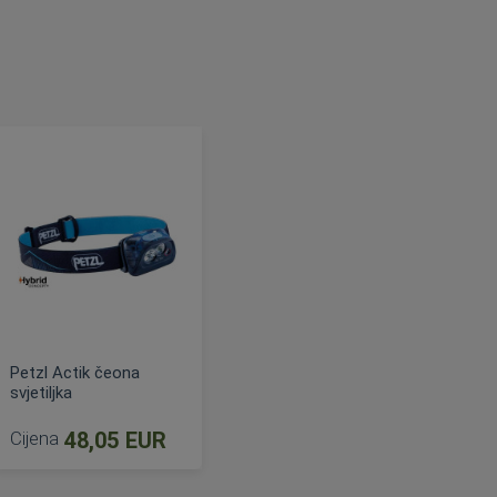
Petzl Actik čeona
svjetiljka
Cijena
48,05 EUR
jena
DODAJ U KOŠARICU