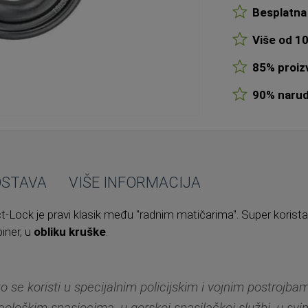
Besplatna 
Više od 10
85% proizv
90% narudž
OSTAVA
VIŠE INFORMACIJA
ct-Lock je pravi klasik među "radnim matičarima". Super korista
biner, u
obliku kruške
.
o se koristi u specijalnim policijskim i vojnim postrojb
eološkim spasiocima, u gorskoj spasilačkoj službi, u svi