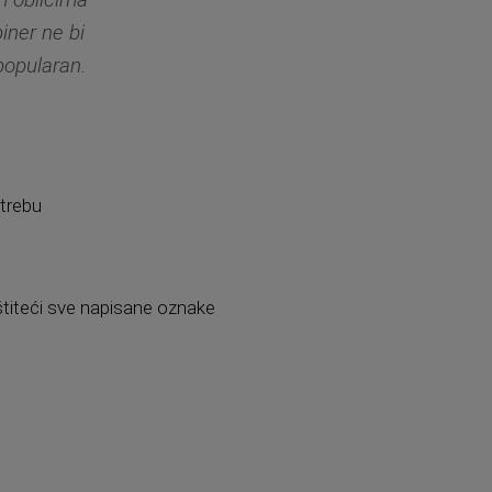
iner ne bi
popularan.
otrebu
 štiteći sve napisane oznake