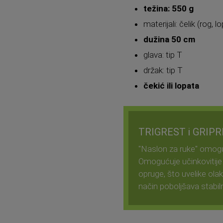
težina: 550 g
materijali: čelik (rog, l
dužina 50 cm
glava: tip T
držak: tip T
čekić ili lopata
TRIGREST i GRIP
"Naslon za ruke" omogu
Omogućuje učinkovitije
opruge, što uvelike ola
način poboljšava stabil