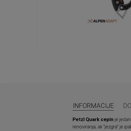
Skip
to
the
beginning
of
the
images
gallery
INFORMACIJE
D
Petzl Quark cepin
je jedan
renoviranja, ali “jezgra” je ip