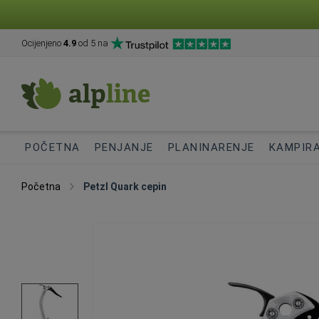
Ocijenjeno
4.9
od 5 na
POČETNA
PENJANJE
PLANINARENJE
KAMPIR
Početna
Petzl Quark cepin
Skip
to
the
end
of
the
images