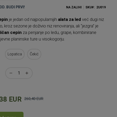
OD. BUDI PRVI!
NA ZALIHI
SKU
2U019
epin
je jedan od najpopularnijih
alata za led
već dugi niz
 kroz sezone je doživio niz renoviranja, ali “jezgra” je
ličan cepin
za penjanje po ledu, grape, kombinirane
jevne planinske ture u visokogorju.
Lopatica
Čekić
38 EUR
260,40 EUR
Standardna
cijena