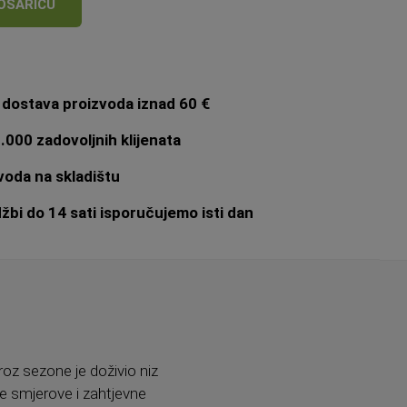
OŠARICU
dostava proizvoda iznad 60 €
.000 zadovoljnih klijenata
oda na skladištu
bi do 14 sati isporučujemo isti dan
roz sezone je doživio niz
ne smjerove i zahtjevne