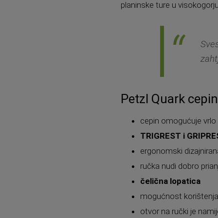
planinske ture u visokogorju
Sves
zaht
Petzl Quark cepi
cepin omogućuje vrlo 
TRIGREST i GRIPR
ergonomski dizajniran
ručka nudi dobro prian
čelična lopatica
mogućnost korištenj
otvor na ručki je nami