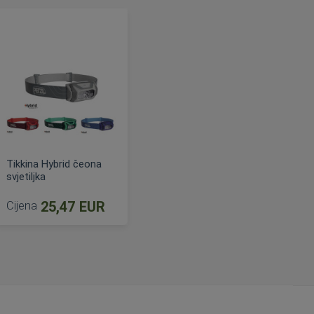
Tikkina Hybrid čeona
svjetiljka
Cijena
25,47 EUR
na
DODAJ U KOŠARICU