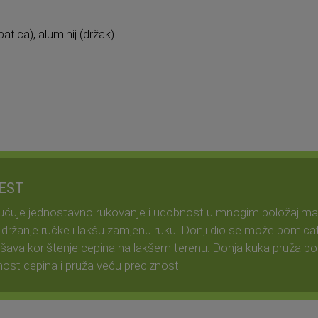
opatica), aluminij (držak)
REST
ćuje jednostavno rukovanje i udobnost u mnogim položajima,
 držanje ručke i lakšu zamjenu ruku. Donji dio se može pomic
kšava korištenje cepina na lakšem terenu. Donja kuka pruža pot
nost cepina i pruža veću preciznost.