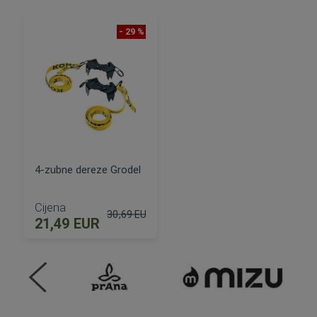
- 29 %
4-zubne dereze Grodel
Cijena
30,69 EUR
21,49 EUR
Standardna cijena
DODAJ U KOŠARICU