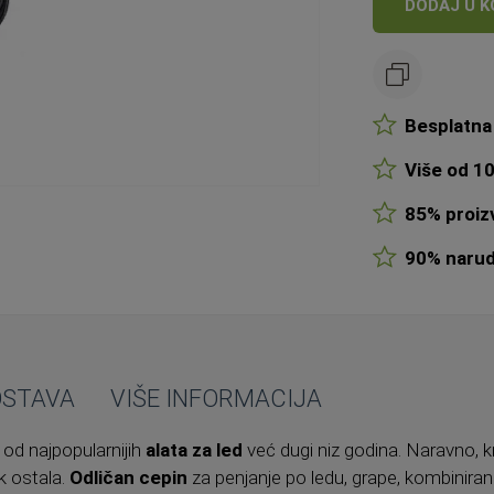
DODAJ U K
Besplatna 
Više od 10
85% proizv
90% narudž
OSTAVA
VIŠE INFORMACIJA
 od najpopularnijih
alata za led
već dugi niz godina. Naravno, k
ak ostala.
Odličan cepin
za penjanje po ledu, grape, kombinira