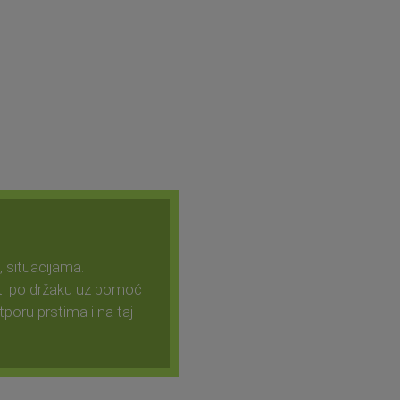
 situacijama.
ati po držaku uz pomoć
poru prstima i na taj