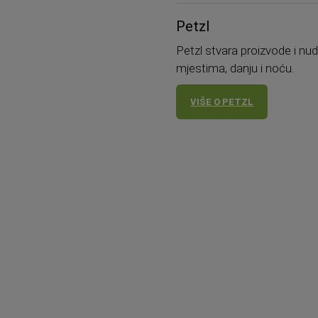
Petzl
Petzl stvara proizvode i nu
mjestima, danju i noću.
VIŠE O PETZL