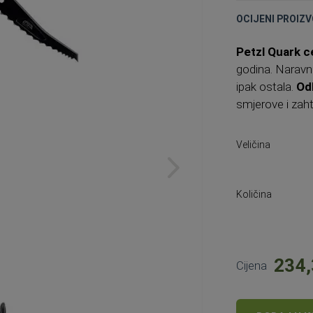
OCIJENI PROIZV
Petzl Quark c
godina. Naravno,
ipak ostala.
Od
smjerove i zaht
Veličina
Količina
234,
Cijena