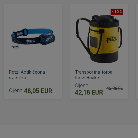
- 10 %
Petzl Actik čeona
Transportna torba
svjetiljka
Petzl Bucket
Cijena
46,88 EUR
Cijena
48,05 EUR
42,18 EUR
ijena
Standardna cije
DODAJ U KOŠARICU
DODAJ U KOŠARICU