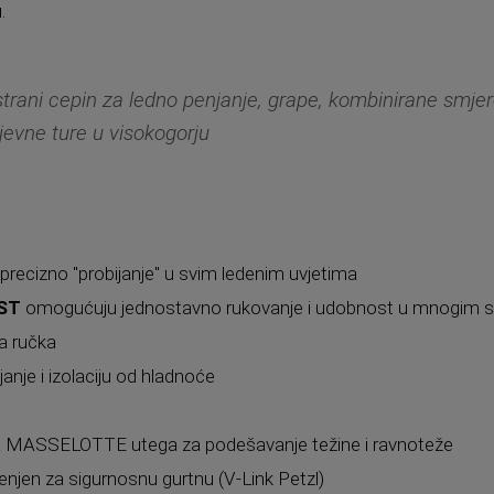
.
trani cepin za ledno penjanje, grape, kombinirane smjer
jevne ture u visokogorju
n
precizno "probijanje" u svim ledenim uvjetima
EST
omogućuju jednostavno rukovanje i udobnost u mnogim s
a ručka
janje i izolaciju od hladnoće
a MASSELOTTE utega za podešavanje težine i ravnoteže
jenjen za sigurnosnu gurtnu (V-Link Petzl)