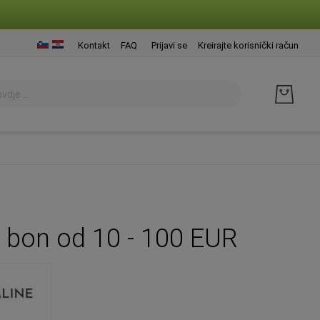
Presk
Kontakt
FAQ
Prijavi se
Kreirajte korisnički račun
na
sadrž
 bon od 10 - 100 EUR