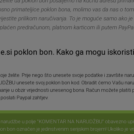
želite da poklon bon pošaljemo na kućnu adresu primate
sno primateljice poklon bona, molimo vas da nas o to
ijestite prilikom naručivanja. To je moguće samo ako je
plaćen predračunom, platnom karticom ili putem PayPa
ne.si poklon bon. Kako ga mogu iskoristi
koje želite. Prije nego što unesete svoje podatke i završite n
BU unesete svoj poklon bon kod. Obradit ćemo Vašu narud
manje u obzir vrijednosti unesenog bona. Račun možete plati
oslati Paypal zahtjev.
a narudžbe u polje "KOMENTAR NA NARUDŽBU" obavezno upišit
on bon označen je jedinstvenim serijskim brojem! Ukoliko je v