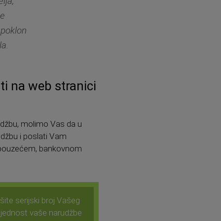
lja,
me
 poklon
la.
ti na web stranici
arudžbu, molimo Vas da u
žbu i poslati Vam
ti pouzećem, bankovnom
e serijski broj Vašeg
rijednost vaše narudžbe