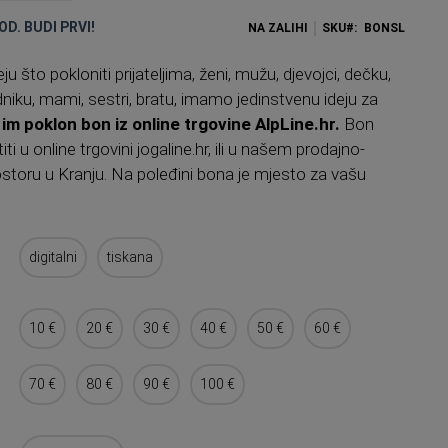
OD. BUDI PRVI!
NA ZALIHI
SKU
BONSL
 što pokloniti prijateljima, ženi, mužu, djevojci, dečku,
dniku, mami, sestri, bratu, imamo jedinstvenu ideju za
 im poklon bon iz online trgovine AlpLine.hr.
Bon
ti u online trgovini jogaline.hr, ili u našem prodajno-
storu u Kranju. Na poleđini bona je mjesto za vašu
digitalni
tiskana
10 €
20 €
30 €
40 €
50 €
60 €
70 €
80 €
90 €
100 €