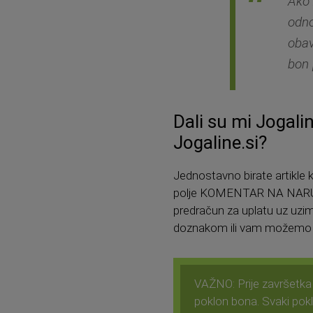
Ako 
odno
obav
bon 
Dali su mi Jogali
Jogaline.si?
Jednostavno birate artikle 
polje KOMENTAR NA NARUDŽ
predračun za uplatu uz uzi
doznakom ili vam možemo p
VAŽNO: Prije završetk
poklon bona. Svaki pokl