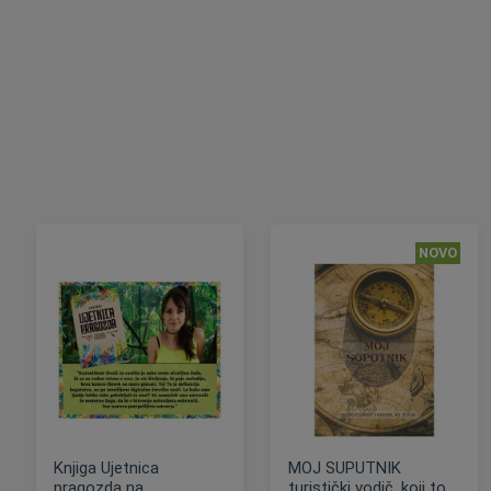
NOVO
Knjiga Ujetnica
MOJ SUPUTNIK
pragozda na
turistički vodič, koji to