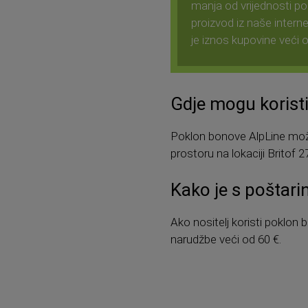
manja od vrijednosti po
proizvod iz naše interne
je iznos kupovine veći 
Gdje mogu korist
Poklon bonove AlpLine možet
prostoru na lokaciji Britof 2
Kako je s poštar
Ako nositelj koristi poklon
narudžbe veći od 60 €.