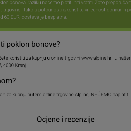
klon bonova, razliku nećemo platiti niti vratiti. Zato preporuč
t trgovine i tako u potpunosti iskoristite vrijednost doniranih
od 60 EUR, dostava je besplatna.
iti poklon bonove?
e koristiti za kupnju u online trgovini www.alpline.hr i u na
7, 4000 Kranj.
inom?
 bon za kupnju putem online trgovine Alpline, NEĆEMO naplatiti 
Ocjene i recenzije