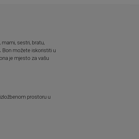
, mami, sestri, bratu,
.
Bon možete iskoristiti u
 bona je mjesto za vašu
o-izložbenom prostoru u