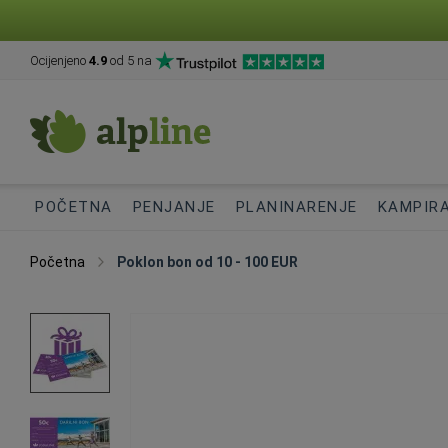
Ocijenjeno
4.9
od 5 na
POČETNA
PENJANJE
PLANINARENJE
KAMPIR
Početna
Poklon bon od 10 - 100 EUR
Skip
to
the
end
of
the
images