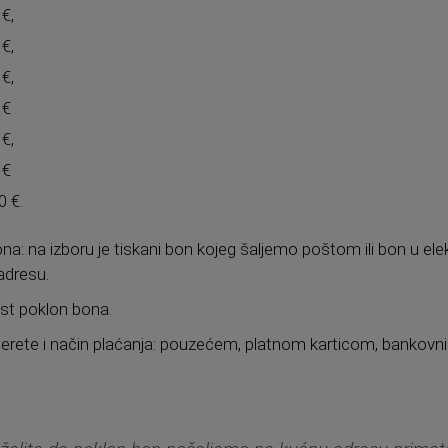
€,
€,
€,
 €
€,
 €
0 €.
ona: na izboru je tiskani bon kojeg šaljemo poštom ili bon u 
 adresu.
ost poklon bona.
berete i način plaćanja: pouzećem, platnom karticom, bankovn