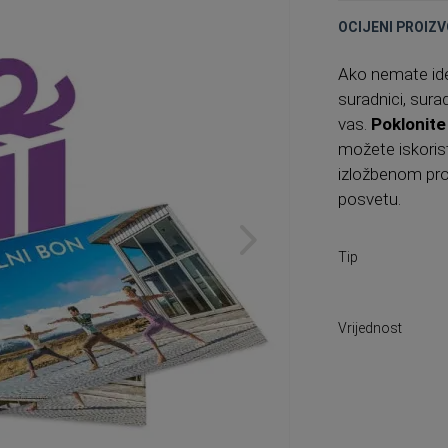
OCIJENI PROIZV
Ako nemate ideju
suradnici, sura
vas.
Poklonite
možete iskoristi
izložbenom pro
posvetu.
Tip
Vrijednost