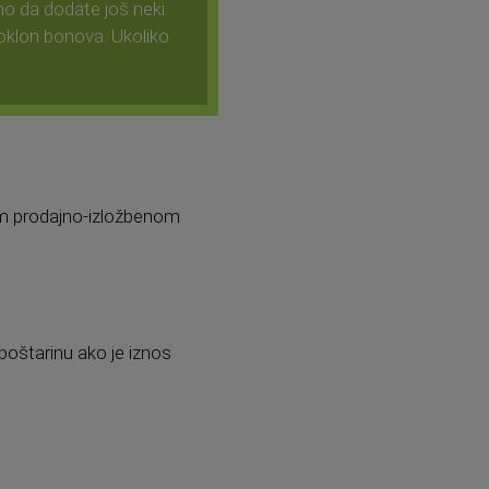
amo da dodate još neki
 poklon bonova. Ukoliko
šem prodajno-izložbenom
poštarinu ako je iznos