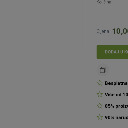
Količina
10,0
Cijena
DODAJ U K
Besplatna 
Više od 10
85% proizv
90% narudž