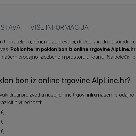
OSTAVA
VIŠE INFORMACIJA
i prijateljima, ženi, mužu, djevojci, dečku, suradnici, suradniku
 vas.
Poklonite im poklon bon iz online trgovine AlpLine.hr
ili u našem prodajno-izložbenom prostoru u Kranju. Na poleđini
on bon iz online trgovine AlpLine.hr?
vaki drugi proizvod u našoj online trgovini ili u našem prodajn
zličitih vrijednosti:
€,
 €
€,