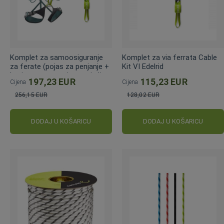
Komplet za samoosiguranje
Komplet za via ferrata Cable
za ferate (pojas za penjanje +
Kit VI Edelrid
kaciga + samoosiguravajući
197,23 EUR
115,23 EUR
Cijena
Cijena
komplet)
256,15 EUR
128,02 EUR
Standardna
Standardna
cijena
cijena
DODAJ U KOŠARICU
DODAJ U KOŠARICU