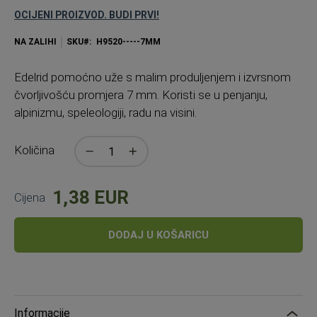
OCIJENI PROIZVOD. BUDI PRVI!
NA ZALIHI
SKU
H9520-----7MM
Edelrid pomoćno uže s malim produljenjem i izvrsnom
čvorljivošću promjera 7 mm. Koristi se u penjanju,
alpinizmu, speleologiji, radu na visini.
Količina
1,38 EUR
Cijena
DODAJ U KOŠARICU
Informacije