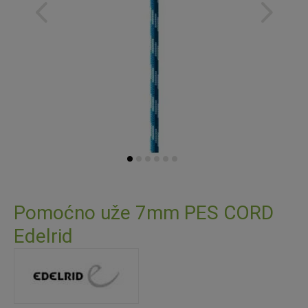
Skip
to
Pomoćno uže 7mm PES CORD
the
Edelrid
beginning
of
the
images
gallery