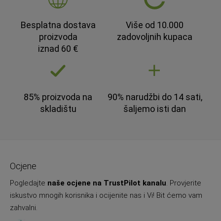
Besplatna dostava
Više od 10.000
proizvoda
zadovoljnih kupaca
iznad 60 €
85% proizvoda na
90% narudžbi do 14 sati,
skladištu
šaljemo isti dan
Ocjene
Pogledajte
naše ocjene na TrustPilot kanalu
. Provjerite
iskustvo mnogih korisnika i ocijenite nas i Vi! Bit ćemo vam
zahvalni.