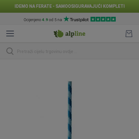
IDEMO NA FERATE - SAMOOSIGURAVAJUĆI KOMPLETI
Ocijenjeno
4.9
od 5 na
Preskoči
na
sadržaj
traži
Skip
to
the
end
of
the
images
gallery