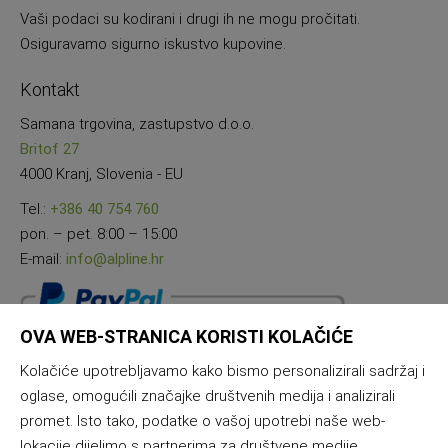
Vaši podaci su kodirani i drugi ih ne mogu pročitati.
Osiguravamo sigurno iskustvo kupovine.
Kontakt
Samana trgovina, zastupstvo d.o.o.
Britof 27
4000 Kranj, Slovenia - EU
Tel.:
+386 40 754 760
pon. – pet. 8:00 – 15:00
E-mail:
info@alpline.hr
OVA WEB-STRANICA KORISTI KOLAČIĆE
Kolačiće upotrebljavamo kako bismo personalizirali sadržaj i
oglase, omogućili značajke društvenih medija i analizirali
promet. Isto tako, podatke o vašoj upotrebi naše web-
lokacije dijelimo s partnerima za društvene medije,