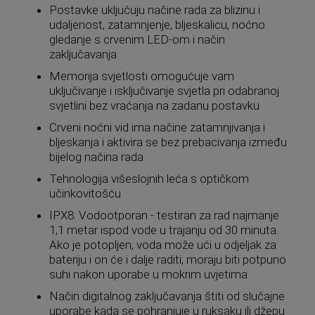
Postavke uključuju načine rada za blizinu i
udaljenost, zatamnjenje, bljeskalicu, noćno
gledanje s crvenim LED-om i način
zaključavanja
Memorija svjetlosti omogućuje vam
uključivanje i isključivanje svjetla pri odabranoj
svjetlini bez vraćanja na zadanu postavku
Crveni noćni vid ima načine zatamnjivanja i
bljeskanja i aktivira se bez prebacivanja između
bijelog načina rada
Tehnologija višeslojnih leća s optičkom
učinkovitošću
IPX8: Vodootporan - testiran za rad najmanje
1,1 metar ispod vode u trajanju od 30 minuta.
Ako je potopljen, voda može ući u odjeljak za
bateriju i on će i dalje raditi; moraju biti potpuno
suhi nakon uporabe u mokrim uvjetima
Način digitalnog zaključavanja štiti od slučajne
uporabe kada se pohranjuje u ruksaku ili džepu