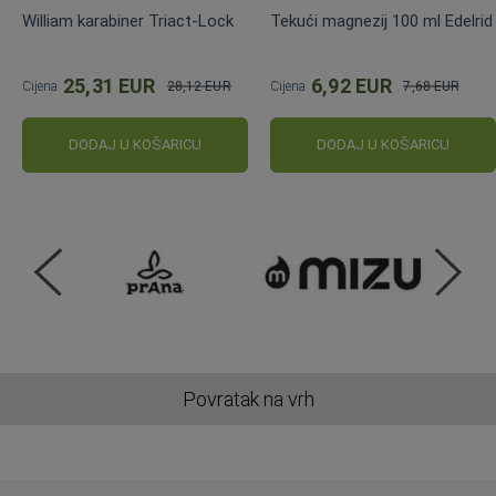
William karabiner Triact-Lock
Tekući magnezij 100 ml Edelrid
25,31 EUR
6,92 EUR
Cijena
28,12 EUR
Cijena
7,68 EUR
Standardna
Standardna
cijena
cijena
DODAJ U KOŠARICU
DODAJ U KOŠARICU
Povratak na vrh