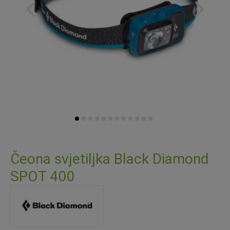
Skip
to
Čeona svjetiljka Black Diamond
the
SPOT 400
beginning
of
the
images
gallery