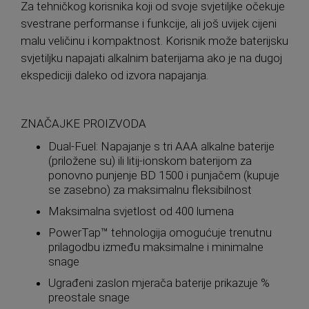
Za tehničkog korisnika koji od svoje svjetiljke očekuje
svestrane performanse i funkcije, ali još uvijek cijeni
malu veličinu i kompaktnost. Korisnik može baterijsku
svjetiljku napajati alkalnim baterijama ako je na dugoj
ekspediciji daleko od izvora napajanja.
ZNAČAJKE PROIZVODA
Dual-Fuel: Napajanje s tri AAA alkalne baterije
(priložene su) ili litij-ionskom baterijom za
ponovno punjenje BD 1500 i punjačem (kupuje
se zasebno) za maksimalnu fleksibilnost
Maksimalna svjetlost od 400 lumena
PowerTap™ tehnologija omogućuje trenutnu
prilagodbu između maksimalne i minimalne
snage
Ugrađeni zaslon mjerača baterije prikazuje %
preostale snage