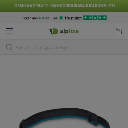
IDEMO NA FERATE - SAMOOSIGURAVAJUĆI KOMPLETI
Ocijenjeno
4.9
od 5 na
Preskoči
na
sadržaj
traži
Skip
to
the
end
of
the
images
gallery