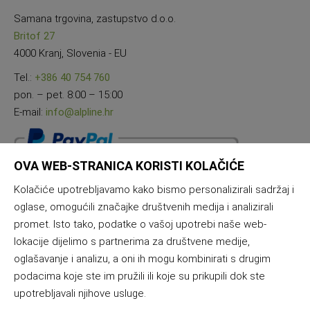
Samana trgovina, zastupstvo d.o.o.
Britof 27
4000 Kranj, Slovenia - EU
Tel.:
+386 40 754 760
pon. – pet. 8:00 – 15:00
E-mail:
info@alpline.hr
OVA WEB-STRANICA KORISTI KOLAČIĆE
Kolačiće upotrebljavamo kako bismo personalizirali sadržaj i
oglase, omogućili značajke društvenih medija i analizirali
promet. Isto tako, podatke o vašoj upotrebi naše web-
lokacije dijelimo s partnerima za društvene medije,
oglašavanje i analizu, a oni ih mogu kombinirati s drugim
podacima koje ste im pružili ili koje su prikupili dok ste
upotrebljavali njihove usluge.