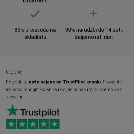
iznad 60 €
85% proizvoda na
90% narudžbi do 14 sati,
skladištu
šaljemo isti dan
Ocjene
Pogledajte
naše ocjene na TrustPilot kanalu
. Provjerite
iskustvo mnogih korisnika i ocijenite nas i Vi! Bit ćemo vam
zahvalni.