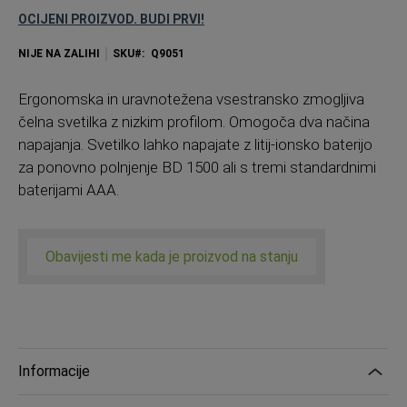
OCIJENI PROIZVOD. BUDI PRVI!
NIJE NA ZALIHI
SKU
Q9051
Ergonomska in uravnotežena vsestransko zmogljiva
čelna svetilka z nizkim profilom. Omogoča dva načina
napajanja. Svetilko lahko napajate z litij-ionsko baterijo
za ponovno polnjenje BD 1500 ali s tremi standardnimi
baterijami AAA.
Obavijesti me kada je proizvod na stanju
Informacije