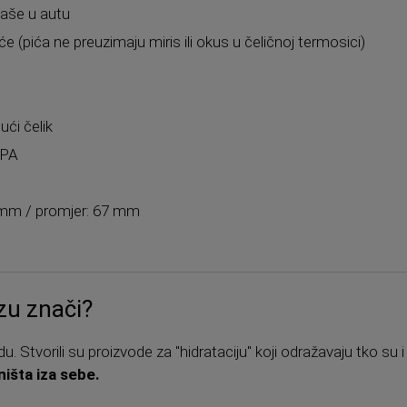
čaše u autu
e (pića ne preuzimaju miris ili okus u čeličnoj termosici)
ući čelik
BPA
5 mm / promjer: 67 mm
izu znači?
u. Stvorili su proizvode za "hidrataciju" koji odražavaju tko su 
ništa iza sebe.