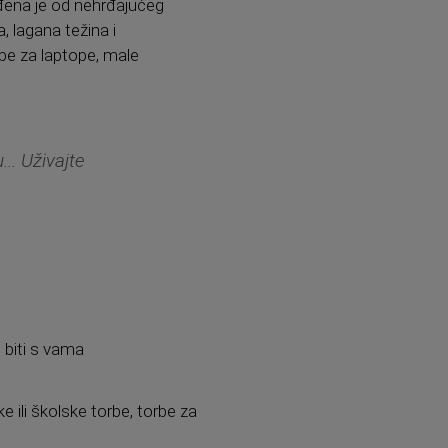
ađena je od nehrđajućeg
a, lagana težina i
orbe za laptope, male
.. Uživajte
e biti s vama
e ili školske torbe, torbe za