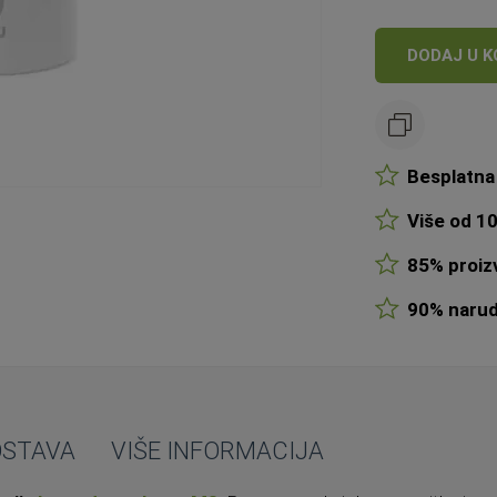
DODAJ U K
Besplatna 
Više od 10
85% proizv
90% narudž
OSTAVA
VIŠE INFORMACIJA