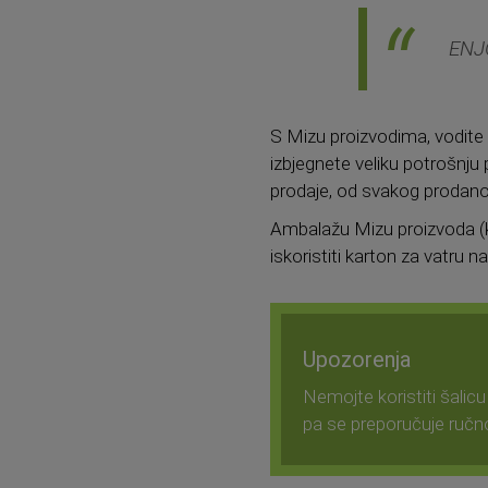
ENJ
S Mizu proizvodima, vodite 
izbjegnete veliku potrošnju 
prodaje, od svakog prodano
Ambalažu Mizu proizvoda (ka
iskoristiti karton za vatru 
Upozorenja
Nemojte koristiti šalicu
pa se preporučuje ručno