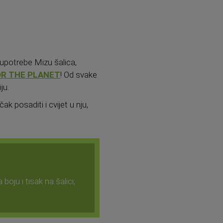
 upotrebe Mizu šalica,
OR THE PLANET
! Od svake
ju.
 posaditi i cvijet u nju,
boju i tisak na šalici,