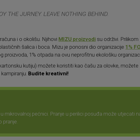
OY THE JURNEY. LEAVE NOTHING BEHIND.
računa i o okolišu. Njihovi
MIZU proizvodi
su održivi. Prilikom
plastičnih šalica i boca. Mizu je ponosni dio organizacije
1% F
g proizvoda, 1% otpada na ovu neprofitnu ekološku organizaci
rtonsku kutiju) možete koristiti kao čašu za olovke, možete čak
na kampiranju.
Budite kreativni!
 u mikrovalnoj pećnici. Pranje u perilici posuđa može utjecati na 
 pranje.