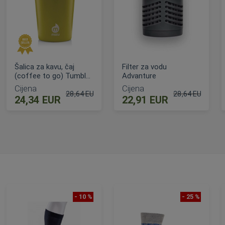
Šalica za kavu, čaj
Filter za vodu
(coffee to go) Tumbler
Advanture
10 Mizu
Cijena
Cijena
28,64 EUR
28,64 EUR
24,34 EUR
22,91 EUR
ijena
Standardna cijena
Standardna cije
DODAJ U KOŠARICU
DODAJ U KOŠARICU
- 10 %
- 25 %