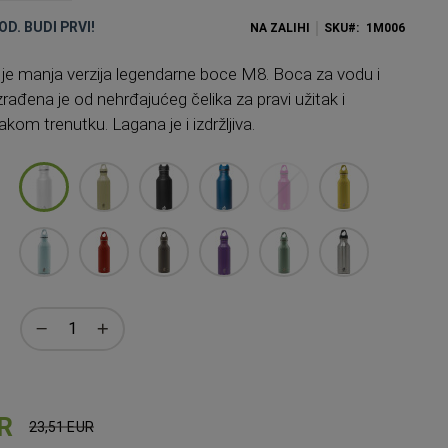
OD. BUDI PRVI!
NA ZALIHI
SKU
1M006
e manja verzija legendarne boce M8. Boca za vodu i
zrađena je od nehrđajućeg čelika za pravi užitak i
akom trenutku. Lagana je i izdržljiva.
R
23,51 EUR
Standardna