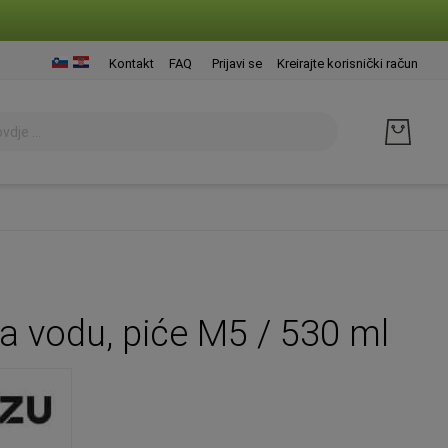
Presk
Kontakt
FAQ
Prijavi se
Kreirajte korisnički račun
na
sadrž
a vodu, piće M5 / 530 ml