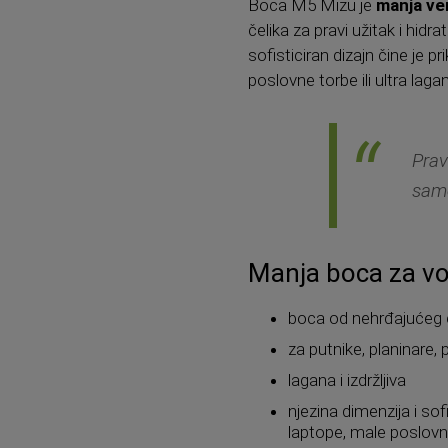
Boca M5 Mizu je
manja ver
čelika za pravi užitak i hid
sofisticiran dizajn čine je 
poslovne torbe ili ultra laga
Prav
samo
Manja boca za vo
boca od nehrđajućeg če
za putnike, planinare, 
lagana i izdržljiva
njezina dimenzija i sof
laptope, male poslovne