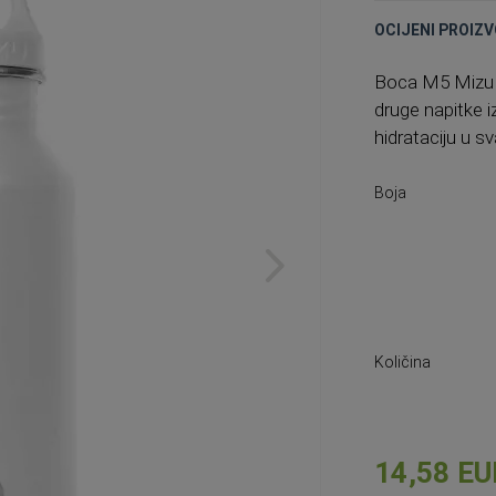
OCIJENI PROIZV
Boca M5 Mizu j
druge napitke i
hidrataciju u sv
Boja
Količina
14,58 EU