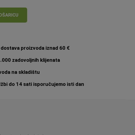
cijena
OŠARICU
dostava proizvoda iznad 60 €
.000 zadovoljnih klijenata
oda na skladištu
bi do 14 sati isporučujemo isti dan