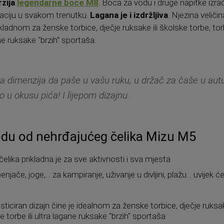
zija
legendarne boce M8
. Boca za vodu i druge napitke izr
rataciju u svakom trenutku.
Lagana je i izdržljiva
. Njezina veličin
prikladnom za ženske torbice, dječje ruksake ili školske torbe, t
ne ruksake "brzih" sportaša.
a dimenzija da paše u vašu ruku, u držač za čaše u autu.
 u okusu pića! I lijepom dizajnu.
du od nehrđajućeg čelika Mizu M5
lika prikladna je za sve aktivnosti i sva mjesta
penjače, joge,… za kampiranje, uživanje u divljini, plažu… uvijek ć
isticiran dizajn čine je idealnom za ženske torbice, dječje ruksak
 torbe ili ultra lagane ruksake "brzih" sportaša