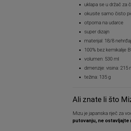
uklapa se u držač za 
okusite samo čisto pić
otporna na udarce
super dizajn
materijal: 18/8 nehrđaj
100% bez kemikalije 
volumen: 530 ml
dimenzije: visina: 21
težina: 135 g
Ali znate li što M
Mizu je japanska riječ za vod
putovanju, ne ostavljajte 