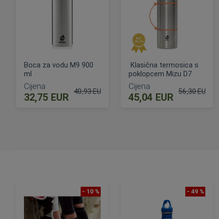
Boca za vodu M9 900
Klasična termosica s
ml
poklopcem Mizu D7
Cijena
Cijena
40,93 EUR
56,30 EUR
32,75 EUR
45,04 EUR
Standardna cijena
Standardna c
DODAJ U KOŠARICU
DODAJ U KOŠARICU
- 10 %
- 49 %