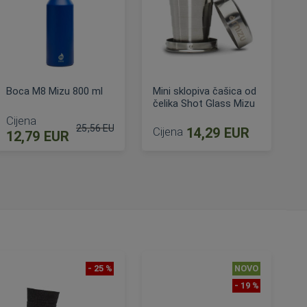
Boca M8 Mizu 800 ml
Mini sklopiva čašica od
čelika Shot Glass Mizu
Cijena
25,56 EUR
Cijena
14,29 EUR
12,79 EUR
na
Standardna cijena
DODAJ U KOŠARICU
DODAJ U KOŠARICU
- 25 %
NOVO
- 19 %