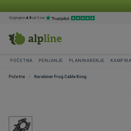
Ocijenjeno
4.9
od 5 na
POČETNA
PENJANJE
PLANINARENJE
KAMPIR
Početna
Karabiner Frog Cable Kong
Skip
to
the
end
of
the
images