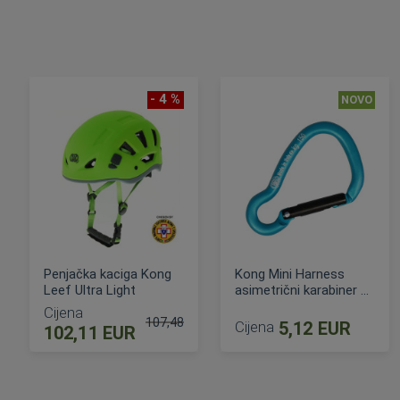
- 4 %
NOVO
Penjačka kaciga Kong
Kong Mini Harness
Leef Ultra Light
asimetrični karabiner za
opremu
Cijena
107,48 EUR
Cijena
5,12 EUR
102,11 EUR
Standardna cijena
DODAJ U KOŠARICU
DODAJ U KOŠARICU