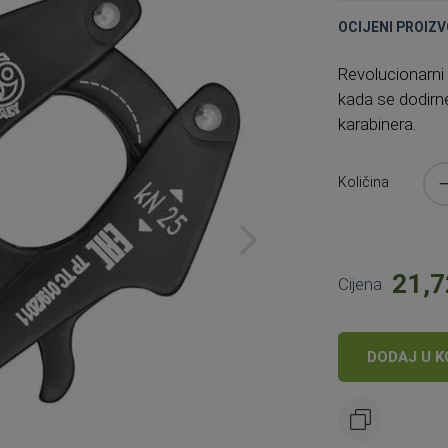
OCIJENI PROIZV
Revolucionarni
kada se dodirn
karabinera.
Količina
21,7
Cijena
DODAJ U K