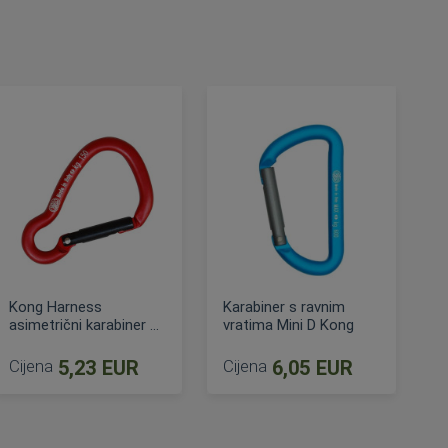
Kong Harness
Karabiner s ravnim
asimetrični karabiner za
vratima Mini D Kong
opremu
Cijena
5,23 EUR
Cijena
6,05 EUR
DODAJ U KOŠARICU
DODAJ U KOŠARICU