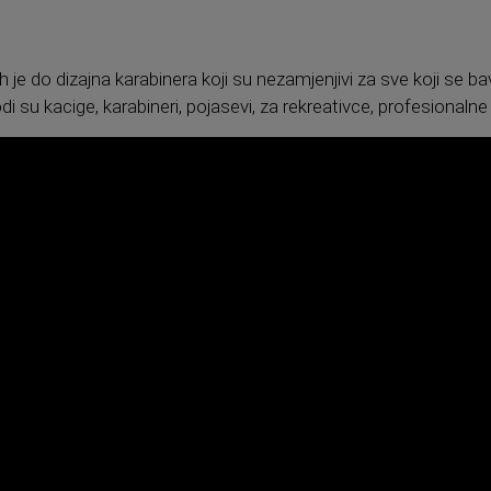
h je do dizajna karabinera koji su nezamjenjivi za sve koji se ba
di su kacige, karabineri, pojasevi, za rekreativce, profesionalne 