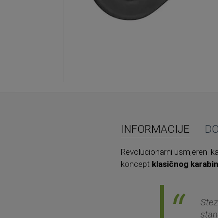
Skip
to
the
beginning
of
INFORMACIJE
D
the
images
Revolucionarni usmjereni k
gallery
koncept
klasičnog karabi
Stez
stan