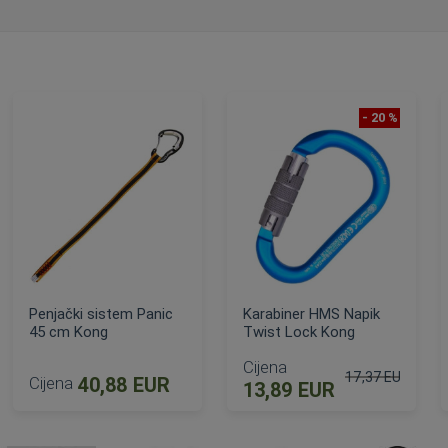
- 20 %
Penjački sistem Panic
Karabiner HMS Napik
45 cm Kong
Twist Lock Kong
Cijena
17,37 EUR
Cijena
40,88 EUR
13,89 EUR
Standardna cije
DODAJ U KOŠARICU
DODAJ U KOŠARICU