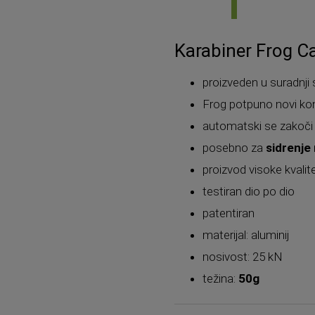
Karabiner Frog C
proizveden u suradnji
Frog potpuno novi ko
automatski se zakoči
posebno za
sidrenje
proizvod visoke kvalite
testiran dio po dio
patentiran
materijal: aluminij
nosivost: 25 kN
težina:
50g