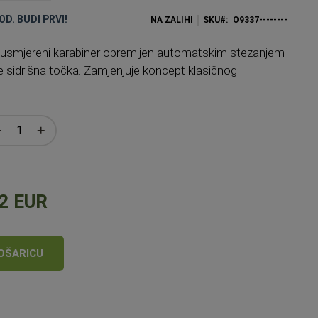
OD. BUDI PRVI!
NA ZALIHI
SKU
O9337--------
 usmjereni karabiner opremljen automatskim stezanjem
e sidrišna točka. Zamjenjuje koncept klasičnog
2 EUR
OŠARICU