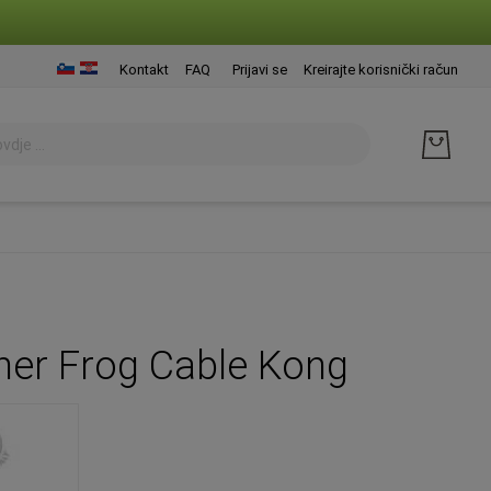
Presk
Kontakt
FAQ
Prijavi se
Kreirajte korisnički račun
na
sadrž
ner Frog Cable Kong