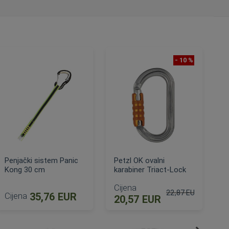
- 10 %
Penjački sistem Panic
Petzl OK ovalni
Kong 30 cm
karabiner Triact-Lock
Cijena
22,87 EUR
Cijena
35,76 EUR
20,57 EUR
na
Standardna cijena
DODAJ U KOŠARICU
DODAJ U KOŠARICU