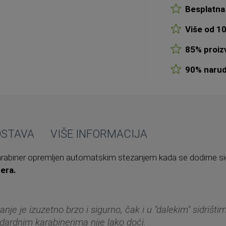
Besplatna 
Više od 10
85% proizv
90% narudž
OSTAVA
VIŠE INFORMACIJA
arabiner opremljen automatskim stezanjem kada se dodirne si
nera.
anje je izuzetno brzo i sigurno, čak i u "dalekim" sidrišti
dardnim karabinerima nije lako doći.