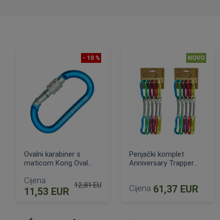
- 10 %
NOVO
Ovalni karabiner s
Penjački komplet
maticom Kong Oval
Anniversary Trapper
Classic
(set 5 komada)
Cijena
12,81 EUR
Cijena
61,37 EUR
11,53 EUR
Standardna cijena
DODAJ U KOŠARICU
DODAJ U KOŠARICU