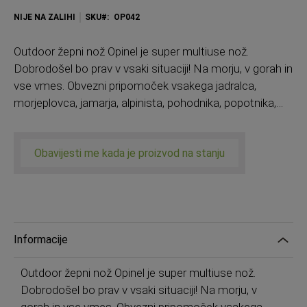
NIJE NA ZALIHI
SKU
OP042
Outdoor žepni nož Opinel je super multiuse nož.
Dobrodošel bo prav v vsaki situaciji! Na morju, v gorah in
vse vmes. Obvezni pripomoček vsakega jadralca,
morjeplovca, jamarja, alpinista, pohodnika, popotnika,…
Obavijesti me kada je proizvod na stanju
Informacije
Outdoor žepni nož Opinel je super multiuse nož.
Dobrodošel bo prav v vsaki situaciji! Na morju, v