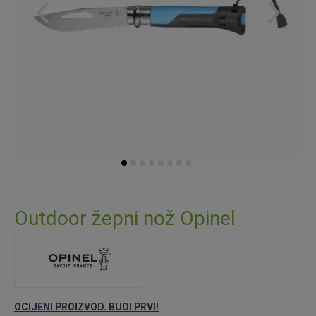
Skip
to
Outdoor žepni nož Opinel
the
beginning
of
the
images
gallery
OCIJENI PROIZVOD. BUDI PRVI!