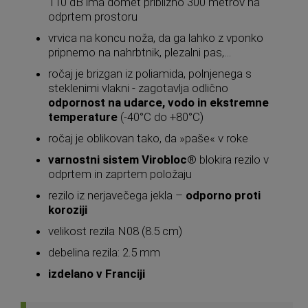
110 dB ima domet približno 300 metrov na
odprtem prostoru
vrvica na koncu noža, da ga lahko z vponko
pripnemo na nahrbtnik, plezalni pas,…
ročaj je brizgan iz poliamida, polnjenega s
steklenimi vlakni - zagotavlja odlično
odpornost na udarce, vodo in ekstremne
temperature
(-40°C do +80°C)
ročaj je oblikovan tako, da »paše« v roke
varnostni sistem Virobloc®
blokira rezilo v
odprtem in zaprtem položaju
rezilo iz nerjavečega jekla –
odporno proti
koroziji
velikost rezila N08 (8.5 cm)
debelina rezila: 2.5 mm
izdelano v Franciji