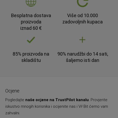
Besplatna dostava
Više od 10.000
proizvoda
zadovoljnih kupaca
iznad 60 €
85% proizvoda na
90% narudžbi do 14 sati,
skladištu
šaljemo isti dan
Ocjene
Pogledajte
naše ocjene na TrustPilot kanalu
. Provjerite
iskustvo mnogih korisnika i ocijenite nas i Vi! Bit ćemo vam
zahvalni.