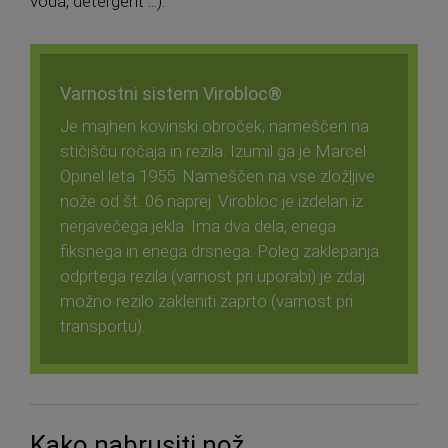
voda, detergent ...).
Varnostni sistem Virobloc®
Je majhen kovinski obroček, nameščen na
stičišču ročaja in rezila. Izumil ga je Marcel
Opinel leta 1955. Nameščen na vse zložljive
nože od št. 06 naprej. Virobloc je izdelan iz
nerjavečega jekla. Ima dva dela, enega
fiksnega in enega drsnega. Poleg zaklepanja
odprtega rezila (varnost pri uporabi) je zdaj
možno rezilo zakleniti zaprto (varnost pri
transportu).
Kako nabrusiti nož