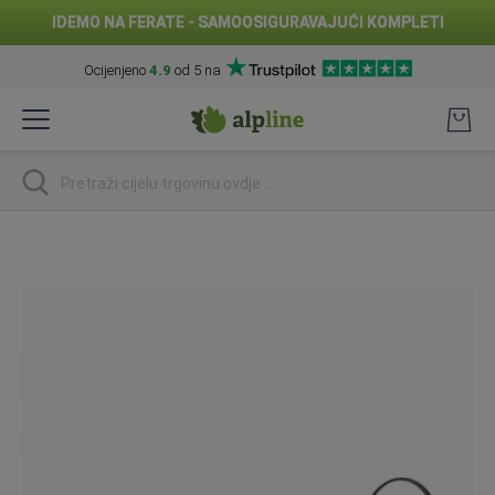
IDEMO NA FERATE - SAMOOSIGURAVAJUĆI KOMPLETI
Ocijenjeno
4.9
od 5 na
Preskoči
na
sadržaj
traži
Skip
to
the
end
of
the
images
gallery