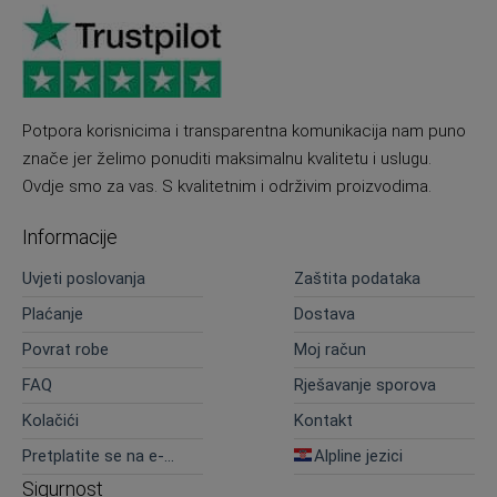
Potpora korisnicima i transparentna komunikacija nam puno
znače jer želimo ponuditi maksimalnu kvalitetu i uslugu.
Ovdje smo za vas. S kvalitetnim i održivim proizvodima.
Informacije
Uvjeti poslovanja
Zaštita podataka
Plaćanje
Dostava
Povrat robe
Moj račun
FAQ
Rješavanje sporova
Kolačići
Kontakt
Pretplatite se na e-
Alpline jezici
novosti
Sigurnost