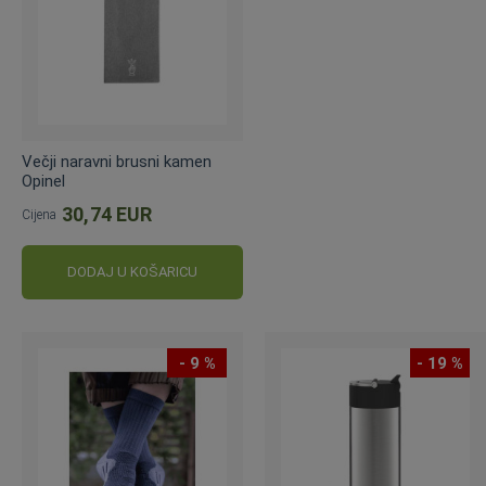
Večji naravni brusni kamen
Opinel
30,74 EUR
Cijena
DODAJ U KOŠARICU
- 9 %
- 19 %