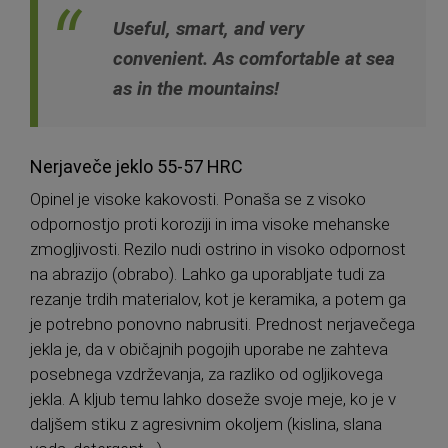
Useful, smart, and very
convenient. As comfortable at sea
as in the mountains!
Nerjaveče jeklo 55-57 HRC
Opinel je visoke kakovosti. Ponaša se z visoko
odpornostjo proti koroziji in ima visoke mehanske
zmogljivosti. Rezilo nudi ostrino in visoko odpornost
na abrazijo (obrabo). Lahko ga uporabljate tudi za
rezanje trdih materialov, kot je keramika, a potem ga
je potrebno ponovno nabrusiti. Prednost nerjavečega
jekla je, da v običajnih pogojih uporabe ne zahteva
posebnega vzdrževanja, za razliko od ogljikovega
jekla. A kljub temu lahko doseže svoje meje, ko je v
daljšem stiku z agresivnim okoljem (kislina, slana