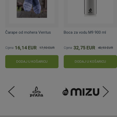
Čarape od mohera Ventus
Boca za vodu M9 900 ml
16,14 EUR
32,75 EUR
Cijena
17,93 EUR
Cijena
40,93 EUR
Standardna
Standardna
cijena
cijena
DODAJ U KOŠARICU
DODAJ U KOŠARICU