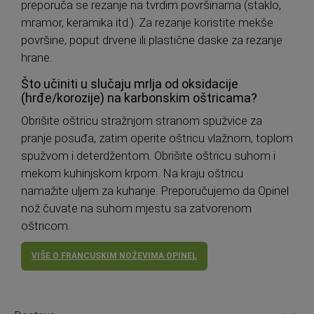
preporuča se rezanje na tvrdim površinama (staklo,
mramor, keramika itd.). Za rezanje koristite mekše
površine, poput drvene ili plastične daske za rezanje
hrane.
Što učiniti u slučaju mrlja od oksidacije
(hrđe/korozije) na karbonskim oštricama?
Obrišite oštricu stražnjom stranom spužvice za
pranje posuđa, zatim operite oštricu vlažnom, toplom
spužvom i deterdžentom. Obrišite oštricu suhom i
mekom kuhinjskom krpom. Na kraju oštricu
namažite uljem za kuhanje. Preporučujemo da Opinel
nož čuvate na suhom mjestu sa zatvorenom
oštricom.
VIŠE O FRANCUSKIM NOŽEVIMA OPINEL