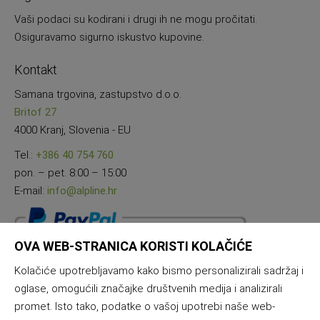
Vaši podaci su kodirani i drugi ih ne mogu pročitati.
Osiguravamo sigurno iskustvo kupovine.
Kontakt
Samana trgovina, zastupstvo d.o.o.
Britof 27
4000 Kranj, Slovenia - EU
Tel.:
+386 40 754 760
pon. – pet. 8:00 – 15:00
E-mail:
info@alpline.hr
OVA WEB-STRANICA KORISTI KOLAČIĆE
Kolačiće upotrebljavamo kako bismo personalizirali sadržaj i
oglase, omogućili značajke društvenih medija i analizirali
promet. Isto tako, podatke o vašoj upotrebi naše web-