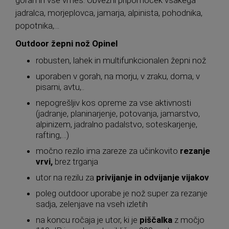
gorah in vse vmes. Obvezni pripomoček vsakega
jadralca, morjeplovca, jamarja, alpinista, pohodnika,
popotnika,…
Outdoor žepni nož Opinel
robusten, lahek in multifunkcionalen žepni nož
uporaben v gorah, na morju, v zraku, doma, v
pisarni, avtu,..
nepogrešljiv kos opreme za vse aktivnosti
(jadranje, planinarjenje, potovanja, jamarstvo,
alpinizem, jadralno padalstvo, soteskarjenje,
rafting,…)
močno rezilo ima zareze za učinkovito
rezanje
vrvi,
brez trganja
utor na rezilu za
privijanje in odvijanje vijakov
poleg outdoor uporabe je nož super za rezanje
sadja, zelenjave na vseh izletih
na koncu ročaja je utor, ki je
piščalka
z močjo