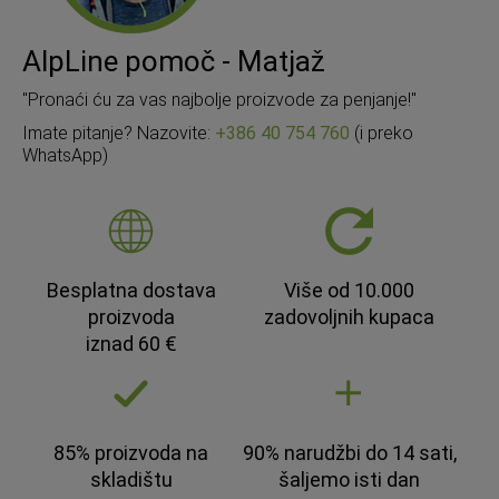
AlpLine pomoč - Matjaž
"Pronaći ću za vas najbolje proizvode za penjanje!"
Imate pitanje? Nazovite:
+386 40 754 760
(i preko
WhatsApp)
Besplatna dostava
Više od 10.000
proizvoda
zadovoljnih kupaca
iznad 60 €
85% proizvoda na
90% narudžbi do 14 sati,
skladištu
šaljemo isti dan