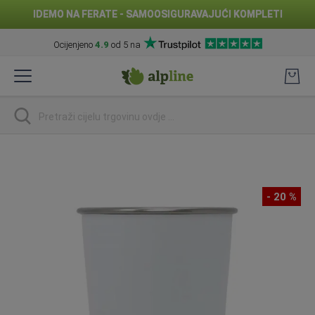
IDEMO NA FERATE - SAMOOSIGURAVAJUĆI KOMPLETI
Ocijenjeno
4.9
od 5 na
Preskoči
na
sadržaj
traži
Skip
to
the
- 20 %
end
of
the
images
gallery