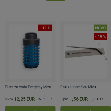
- 19 %
NOVO
- 19 %
Filter za vodu Everyday Mizu
Etui za slamčicu Mizu
12,25 EUR
1,56 EUR
Cijena
15,32 EUR
Cijena
1,95 EUR
Standardna
Standardna
cijena
cijena