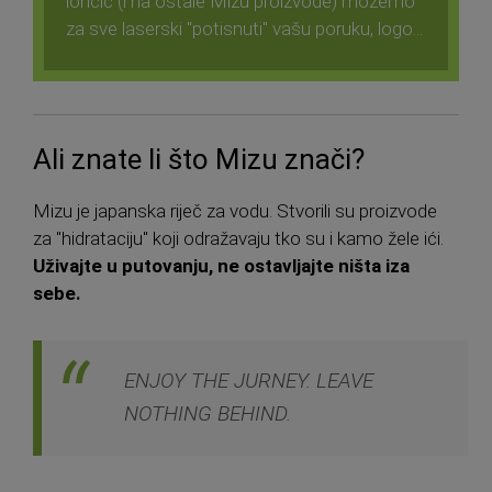
lončić (i na ostale Mizu proizvode) možemo
za sve laserski "potisnuti" vašu poruku, logo...
Ali znate li što Mizu znači?
Mizu je japanska riječ za vodu. Stvorili su proizvode
za "hidrataciju" koji odražavaju tko su i kamo žele ići.
Uživajte u putovanju, ne ostavljajte ništa iza
sebe.
ENJOY THE JURNEY. LEAVE
NOTHING BEHIND.