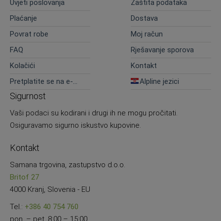
Uvjeti poslovanja
Zaštita podataka
Plaćanje
Dostava
Povrat robe
Moj račun
FAQ
Rješavanje sporova
Kolačići
Kontakt
Pretplatite se na e-
Alpline jezici
novosti
Sigurnost
Vaši podaci su kodirani i drugi ih ne mogu pročitati.
Osiguravamo sigurno iskustvo kupovine.
Kontakt
Samana trgovina, zastupstvo d.o.o.
Britof 27
4000 Kranj, Slovenia - EU
Tel.:
+386 40 754 760
pon. – pet. 8:00 – 15:00