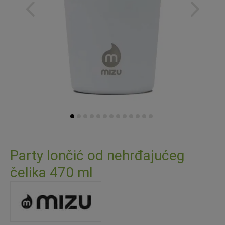
Skip
to
Party lončić od nehrđajućeg
the
čelika 470 ml
beginning
of
the
images
gallery