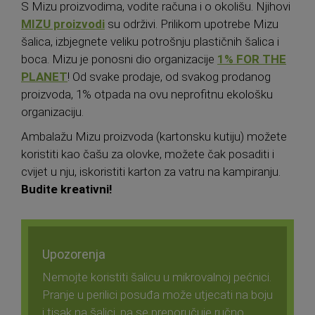
S Mizu proizvodima, vodite računa i o okolišu. Njihovi
MIZU proizvodi
su održivi. Prilikom upotrebe Mizu
šalica, izbjegnete veliku potrošnju plastičnih šalica i
boca. Mizu je ponosni dio organizacije
1% FOR THE
PLANET
! Od svake prodaje, od svakog prodanog
proizvoda, 1% otpada na ovu neprofitnu ekološku
organizaciju.
Ambalažu Mizu proizvoda (kartonsku kutiju) možete
koristiti kao čašu za olovke, možete čak posaditi i
cvijet u nju, iskoristiti karton za vatru na kampiranju.
Budite kreativni!
Upozorenja
Nemojte koristiti šalicu u mikrovalnoj pećnici.
Pranje u perilici posuđa može utjecati na boju
i tisak na šalici, pa se preporučuje ručno