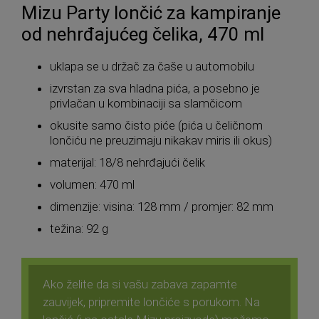
Mizu Party lončić za kampiranje
od nehrđajućeg čelika, 470 ml
uklapa se u držač za čaše u automobilu
izvrstan za sva hladna pića, a posebno je
privlačan u kombinaciji sa slamčicom
okusite samo čisto piće (pića u čeličnom
lončiću ne preuzimaju nikakav miris ili okus)
materijal: 18/8 nehrđajući čelik
volumen: 470 ml
dimenzije: visina: 128 mm / promjer: 82 mm
težina: 92 g
Ako želite da si vašu zabava zapamte
zauvijek, pripremite lončiće s porukom. Na