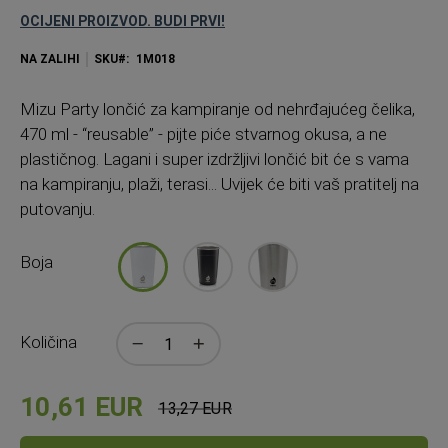
OCIJENI PROIZVOD. BUDI PRVI!
NA ZALIHI
SKU
1M018
Mizu Party lončić za kampiranje od nehrđajućeg čelika,
470 ml - “reusable” - pijte piće stvarnog okusa, a ne
plastičnog. Lagani i super izdržljivi lončić bit će s vama
na kampiranju, plaži, terasi... Uvijek će biti vaš pratitelj na
putovanju.
Boja
Količina
10,61 EUR
13,27 EUR
Standardna
cijena