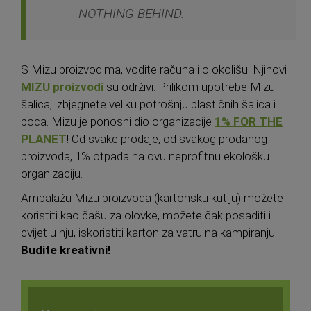
NOTHING BEHIND.
S Mizu proizvodima, vodite računa i o okolišu. Njihovi
MIZU proizvodi
su održivi. Prilikom upotrebe Mizu
šalica, izbjegnete veliku potrošnju plastičnih šalica i
boca. Mizu je ponosni dio organizacije
1% FOR THE
PLANET
! Od svake prodaje, od svakog prodanog
proizvoda, 1% otpada na ovu neprofitnu ekološku
organizaciju.
Ambalažu Mizu proizvoda (kartonsku kutiju) možete
koristiti kao čašu za olovke, možete čak posaditi i
cvijet u nju, iskoristiti karton za vatru na kampiranju.
Budite kreativni!