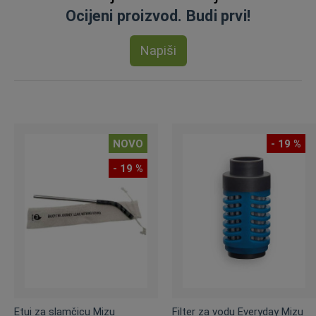
Ocijeni proizvod. Budi prvi!
Napiši
NOVO
- 19 %
- 19 %
Etui za slamčicu Mizu
Filter za vodu Everyday Mizu