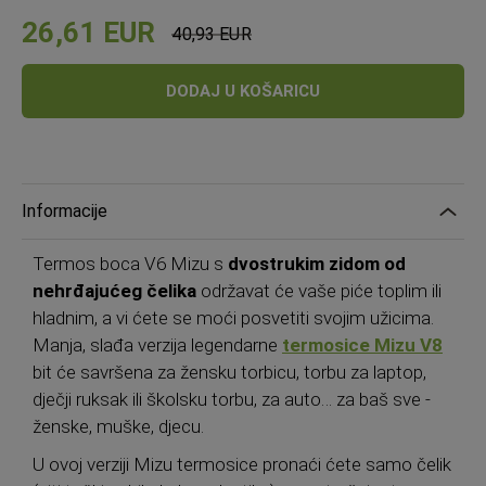
26,61 EUR
40,93 EUR
Standardna
cijena
DODAJ U KOŠARICU
Informacije
Termos boca V6 Mizu s
dvostrukim zidom od
nehrđajućeg čelika
održavat će vaše piće toplim ili
hladnim, a vi ćete se moći posvetiti ​​svojim užicima.
Manja, slađa verzija legendarne
termosice Mizu V8
bit će savršena za žensku torbicu, torbu za laptop,
dječji ruksak ili školsku torbu, za auto… za baš sve -
ženske, muške, djecu.
U ovoj verziji Mizu termosice pronaći ćete samo čelik