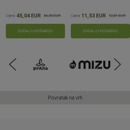
45,04 EUR
11,53 EUR
Cijena
56,30 EUR
Cijena
12,81 EUR
Standardna
Standardna
cijena
cijena
DODAJ U KOŠARICU
DODAJ U KOŠARICU
Povratak na vrh