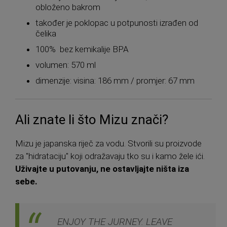
obloženo bakrom
također je poklopac u potpunosti izrađen od
čelika
100% bez kemikalije BPA
volumen: 570 ml
dimenzije: visina: 186 mm / promjer: 67 mm
Ali znate li što Mizu znači?
Mizu je japanska riječ za vodu. Stvorili su proizvode
za "hidrataciju" koji odražavaju tko su i kamo žele ići.
Uživajte u putovanju, ne ostavljajte ništa iza
sebe.
ENJOY THE JURNEY. LEAVE