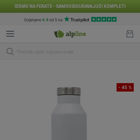
IDEMO NA FERATE - SAMOOSIGURAVAJUĆI KOMPLETI
Ocijenjeno
4.9
od 5 na
Preskoči
na
sadržaj
traži
Skip
to
the
- 45 %
end
of
the
images
gallery