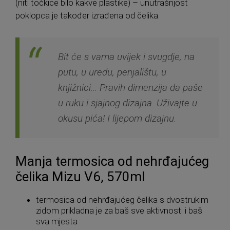
(niti točkice bilo kakve plastike) – unutrašnjost
poklopca je također izrađena od čelika.
Bit će s vama uvijek i svugdje, na
putu, u uredu, penjalištu, u
knjižnici... Pravih dimenzija da paše
u ruku i sjajnog dizajna. Uživajte u
okusu pića! I lijepom dizajnu.
Manja termosica od nehrđajućeg
čelika Mizu V6, 570ml
termosica od nehrđajućeg čelika s dvostrukim
zidom prikladna je za baš sve aktivnosti i baš
sva mjesta