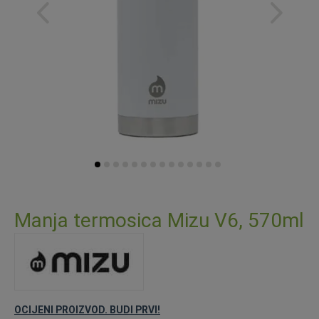
Skip
to
Manja termosica Mizu V6, 570ml
the
beginning
of
the
images
gallery
OCIJENI PROIZVOD. BUDI PRVI!