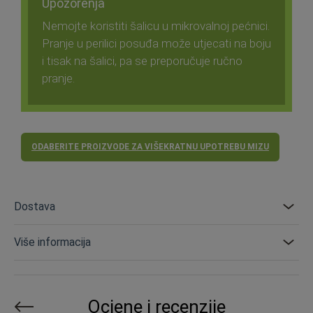
Upozorenja
Nemojte koristiti šalicu u mikrovalnoj pećnici.
Pranje u perilici posuđa može utjecati na boju
i tisak na šalici, pa se preporučuje ručno
pranje.
ODABERITE PROIZVODE ZA VIŠEKRATNU UPOTREBU MIZU
Dostava
Više informacija
Ocjene i recenzije