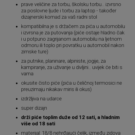
prave veličine za torbu, školsku torbu... izvrsno
za poslovne ljude i torbu za laptop - također
dizajnerski komad za vaš radni stol
kompatibilna je s držačem za pića u automobilu
i izvrsna je za putovanja (piće ostaje hladno čak
i u potpuno zagrijanom automobilu na ljetnom
odmoru ili toplo pri povratku u automobil nakon
zimske ture)
za putnike, planinare, alpiniste, jogije, za
kampiranje, za uživanje u divljini... uvijek će biti s
vama
okusite čisto piće (pića u čeličnoj termosici ne
preuzimaju nikakav miris ili okus)
izdržljiva na udarce
super dizajn
drži piće toplim duže od 12 sati, a hladnim
više od 18 sati
materijal: 18/8 nehrđajući čelik, između zidova