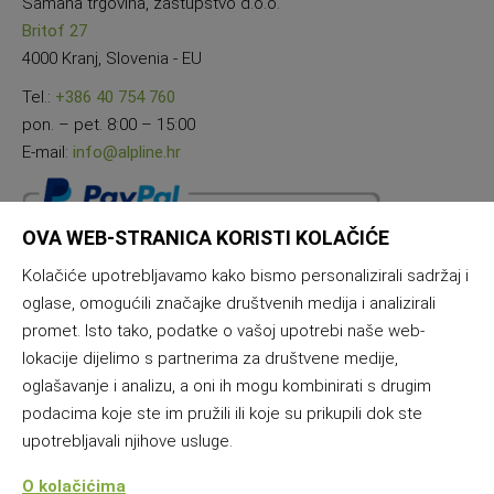
Samana trgovina, zastupstvo d.o.o.
Britof 27
4000 Kranj, Slovenia - EU
Tel.:
+386 40 754 760
pon. – pet. 8:00 – 15:00
E-mail:
info@alpline.hr
OVA WEB-STRANICA KORISTI KOLAČIĆE
Kolačiće upotrebljavamo kako bismo personalizirali sadržaj i
oglase, omogućili značajke društvenih medija i analizirali
promet. Isto tako, podatke o vašoj upotrebi naše web-
lokacije dijelimo s partnerima za društvene medije,
oglašavanje i analizu, a oni ih mogu kombinirati s drugim
podacima koje ste im pružili ili koje su prikupili dok ste
upotrebljavali njihove usluge.
O kolačićima