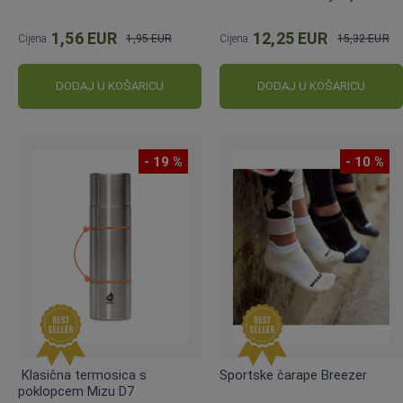
1,56 EUR
12,25 EUR
Cijena
1,95 EUR
Cijena
15,32 EUR
Standardna
Standardna
cijena
cijena
DODAJ U KOŠARICU
DODAJ U KOŠARICU
- 19 %
- 10 %
Klasična termosica s
Sportske čarape Breezer
poklopcem Mizu D7