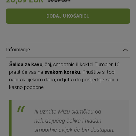
30,69 EUR
Standardna
cijena
DODAJ U KOŠARICU
Informacije
Šalica za kavu
, čaj, smoothie ili koktel Tumbler 16
pratit će vas na
svakom koraku
. Priuštite si topli
napitak tijekom dana, od jutra do posljednje kapi u
kasno popodne.
Ili uzmite Mizu slamčicu od
nehrđajućeg čelika i hladan
smoothie uvijek će biti dostupan.