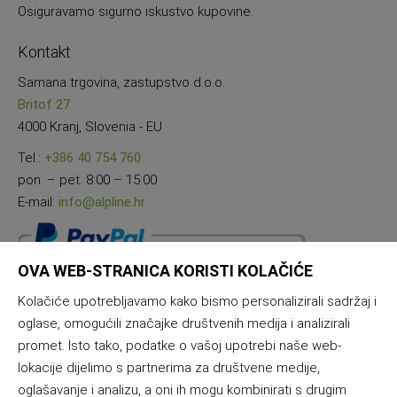
Osiguravamo sigurno iskustvo kupovine.
Kontakt
Samana trgovina, zastupstvo d.o.o.
Britof 27
4000 Kranj, Slovenia - EU
Tel.:
+386 40 754 760
pon. – pet. 8:00 – 15:00
E-mail:
info@alpline.hr
OVA WEB-STRANICA KORISTI KOLAČIĆE
Kolačiće upotrebljavamo kako bismo personalizirali sadržaj i
oglase, omogućili značajke društvenih medija i analizirali
promet. Isto tako, podatke o vašoj upotrebi naše web-
lokacije dijelimo s partnerima za društvene medije,
oglašavanje i analizu, a oni ih mogu kombinirati s drugim