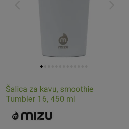
Skip
to
Šalica za kavu, smoothie
the
Tumbler 16, 450 ml
beginning
of
the
images
gallery