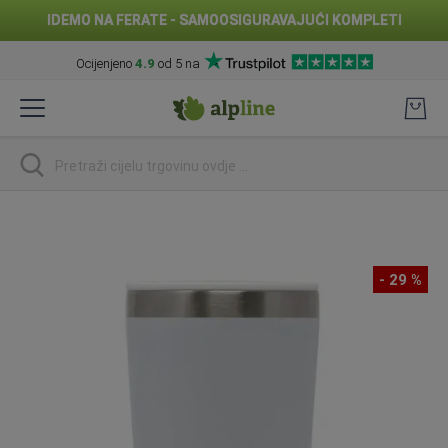
IDEMO NA FERATE - SAMOOSIGURAVAJUĆI KOMPLETI
Ocijenjeno
4.9
od 5 na
Preskoči
na
sadržaj
traži
Skip
to
the
- 29 %
end
of
the
images
gallery