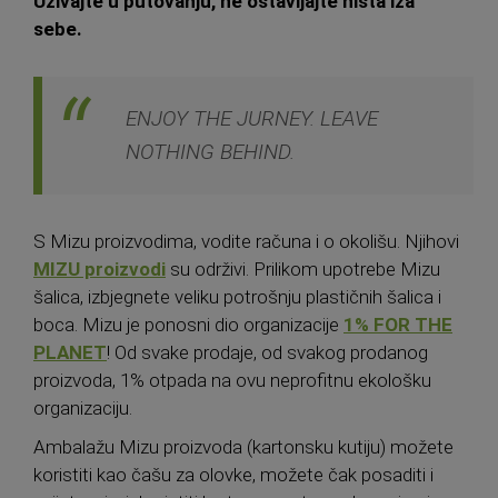
Uživajte u putovanju, ne ostavljajte ništa iza
sebe.
ENJOY THE JURNEY. LEAVE
NOTHING BEHIND.
S Mizu proizvodima, vodite računa i o okolišu. Njihovi
MIZU proizvodi
su održivi. Prilikom upotrebe Mizu
šalica, izbjegnete veliku potrošnju plastičnih šalica i
boca. Mizu je ponosni dio organizacije
1% FOR THE
PLANET
! Od svake prodaje, od svakog prodanog
proizvoda, 1% otpada na ovu neprofitnu ekološku
organizaciju.
Ambalažu Mizu proizvoda (kartonsku kutiju) možete
koristiti kao čašu za olovke, možete čak posaditi i