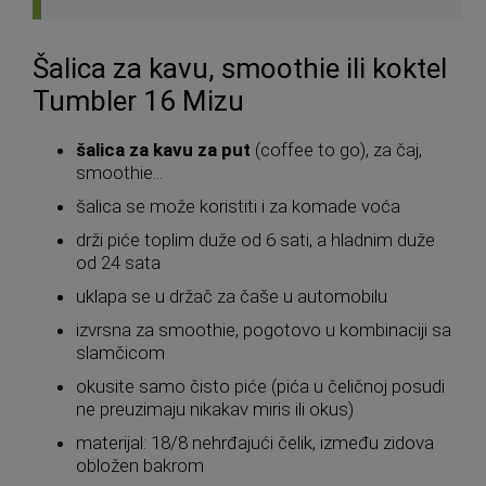
Šalica za kavu, smoothie ili koktel
Tumbler 16 Mizu
šalica za kavu za put
(coffee to go), za čaj,
smoothie...
šalica se može koristiti i za komade voća
drži piće toplim duže od 6 sati, a hladnim duže
od 24 sata
uklapa se u držač za čaše u automobilu
izvrsna za smoothie, pogotovo u kombinaciji sa
slamčicom
okusite samo čisto piće (pića u čeličnoj posudi
ne preuzimaju nikakav miris ili okus)
materijal: 18/8 nehrđajući čelik, između zidova
obložen bakrom