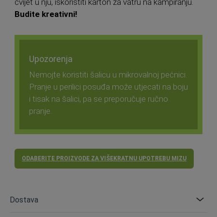
cvijet u nju, iskoristiti karton za vatru na kampiranju.
Budite kreativni!
Upozorenja
Nemojte koristiti šalicu u mikrovalnoj pećnici.
Pranje u perilici posuđa može utjecati na boju
i tisak na šalici, pa se preporučuje ručno
pranje.
ODABERITE PROIZVODE ZA VIŠEKRATNU UPOTREBU MIZU
Dostava