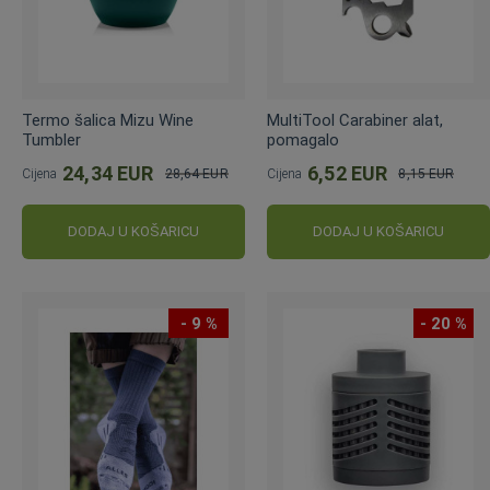
Termo šalica Mizu Wine
MultiTool Carabiner alat,
Tumbler
pomagalo
24,34 EUR
6,52 EUR
Cijena
28,64 EUR
Cijena
8,15 EUR
Standardna
Standardna
cijena
cijena
DODAJ U KOŠARICU
DODAJ U KOŠARICU
- 9 %
- 20 %