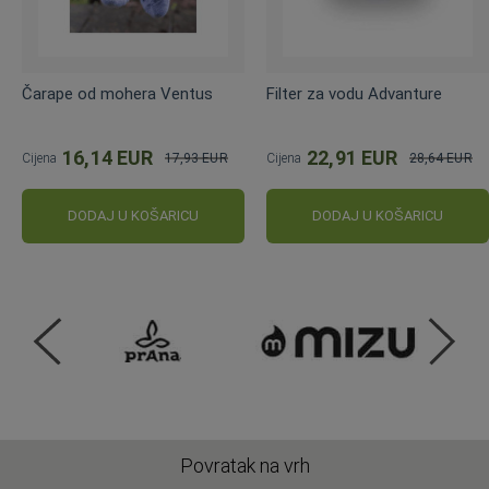
Čarape od mohera Ventus
Filter za vodu Advanture
16,14 EUR
22,91 EUR
Cijena
17,93 EUR
Cijena
28,64 EUR
Standardna
Standardna
cijena
cijena
DODAJ U KOŠARICU
DODAJ U KOŠARICU
Povratak na vrh