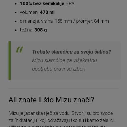
100% bez kemikalije
BPA
volumen:
470 ml
dimenzije: visina: 158 mm / promjer: 84 mm
težina:
308 g
Trebate slamčicu za svoju šalicu?
Mizu slamčice za višekratnu
upotrebu pravi su izbor!
Ali znate li što Mizu znači?
Mizu je japanska riječ za vodu. Stvorili su proizvode
za "hidrataciju" koji odražavaju tko su i kamo žele ići.