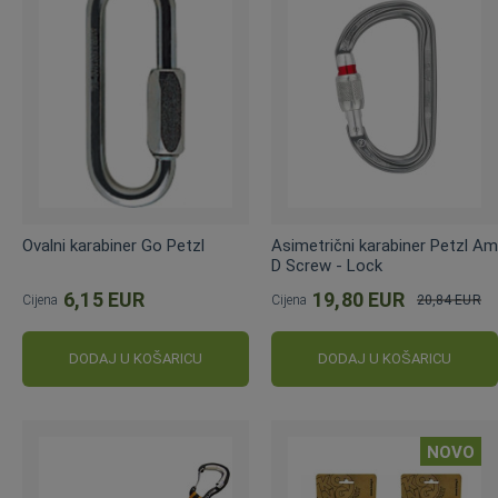
Ovalni karabiner Go Petzl
Asimetrični karabiner Petzl Am
D Screw - Lock
6,15 EUR
19,80 EUR
Cijena
Cijena
20,84 EUR
Standardna
cijena
DODAJ U KOŠARICU
DODAJ U KOŠARICU
NOVO