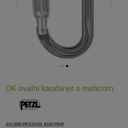
Skip
to
OK ovalni karabiner s maticom
the
beginning
of
the
images
gallery
OCIJENI PROIZVOD. BUDI PRVI!