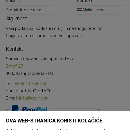
Kolačići
Kontakt
Pretplatite se na e-
Alpline jezici
novosti
Sigurnost
Vaši podaci su kodirani i drugi ih ne mogu pročitati.
Osiguravamo sigurno iskustvo kupovine.
Kontakt
Samana trgovina, zastupstvo d.o.o.
Britof 27
4000 Kranj, Slovenia - EU
Tel.:
+386 40 754 760
pon. – pet. 8:00 – 15:00
E-mail:
info@alpline.hr
OVA WEB-STRANICA KORISTI KOLAČIĆE