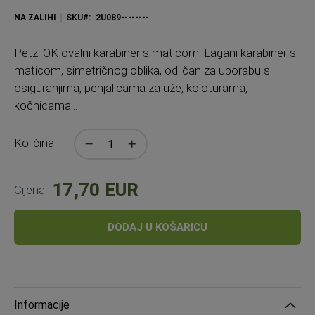
NA ZALIHI
SKU
2U089--------
Petzl OK ovalni karabiner s maticom. Lagani karabiner s
maticom, simetričnog oblika, odličan za uporabu s
osiguranjima, penjalicama za uže, koloturama,
kočnicama...
Količina
17,70 EUR
Cijena
DODAJ U KOŠARICU
Informacije