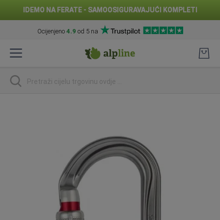
IDEMO NA FERATE - SAMOOSIGURAVAJUĆI KOMPLETI
Ocijenjeno
4.9
od 5 na
Preskoči
na
sadržaj
traži
Skip
to
the
end
of
the
images
gallery