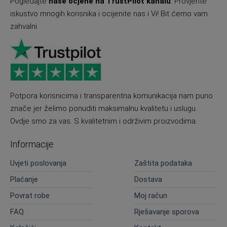
Pogledajte
naše ocjene na TrustPilot kanalu
. Provjerite
iskustvo mnogih korisnika i ocijenite nas i Vi! Bit ćemo vam
zahvalni.
Potpora korisnicima i transparentna komunikacija nam puno
znače jer želimo ponuditi maksimalnu kvalitetu i uslugu.
Ovdje smo za vas. S kvalitetnim i održivim proizvodima.
Informacije
Uvjeti poslovanja
Zaštita podataka
Plaćanje
Dostava
Povrat robe
Moj račun
FAQ
Rješavanje sporova