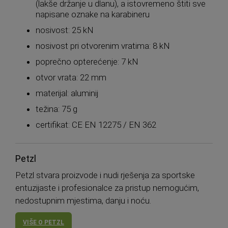
(lakše držanje u dlanu), a istovremeno štiti sve
napisane oznake na karabineru
nosivost: 25 kN
nosivost pri otvorenim vratima: 8 kN
poprečno opterećenje: 7 kN
otvor vrata: 22 mm
materijal: aluminij
težina: 75 g
certifikat: CE EN 12275 / EN 362
Petzl
Petzl stvara proizvode i nudi rješenja za sportske
entuzijaste i profesionalce za pristup nemogućim,
nedostupnim mjestima, danju i noću.
VIŠE O PETZL