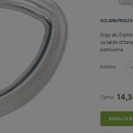
OCIJENI PROIZV
Ergo alu Express
za lakše držanj
parkovima.
Količina
14,3
Cijena
DODAJ U K