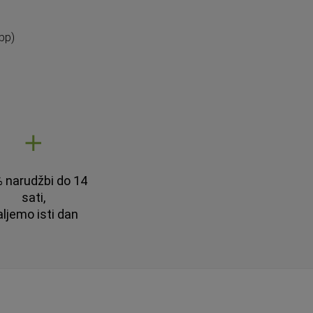
pp)
 narudžbi do 14
sati,
aljemo isti dan