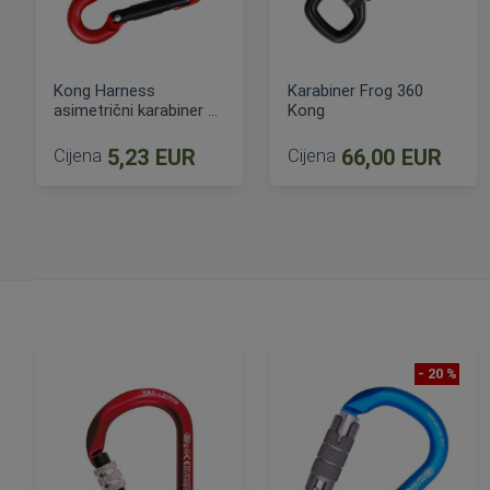
Kong Harness
Karabiner Frog 360
asimetrični karabiner za
Kong
opremu
Cijena
5,23 EUR
Cijena
66,00 EUR
DODAJ U KOŠARICU
DODAJ U KOŠARICU
- 20 %