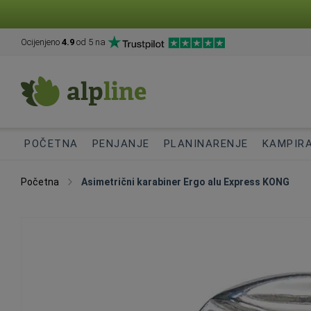
Ocijenjeno
4.9
od 5 na
POČETNA
PENJANJE
PLANINARENJE
KAMPIR
Početna
Asimetrični karabiner Ergo alu Express KONG
Skip
to
the
end
of
the
images