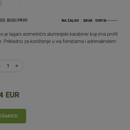
OD. BUDI PRVI!
NA ZALIHI
SKU
O9018--------
 je lagani asimetrični aluminijski karabiner koji ima profil
e. Prikladno za korištenje u via ferratama i adrenalinskim
4 EUR
OŠARICU