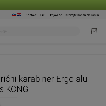
Presk
Kontakt
FAQ
Prijavi se
Kreirajte korisnički račun
na
sadrž
rični karabiner Ergo alu
ss KONG