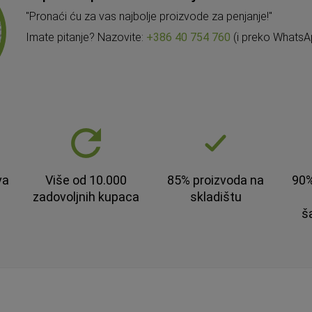
"Pronaći ću za vas najbolje proizvode za penjanje!"
Imate pitanje? Nazovite:
+386 40 754 760
(i preko WhatsA
va
Više od 10.000
85% proizvoda na
90%
zadovoljnih kupaca
skladištu
š