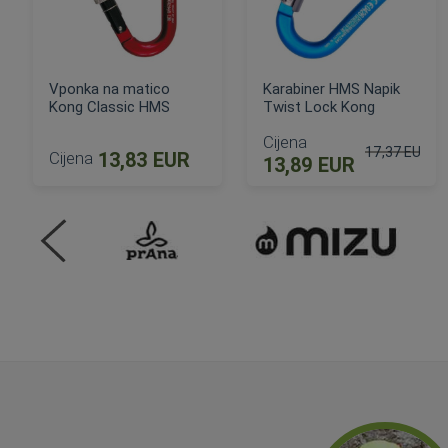
Vponka na matico
Karabiner HMS Napik
Kong Classic HMS
Twist Lock Kong
Cijena
17,37 EUR
Cijena
13,83 EUR
13,89 EUR
Standardna c
DODAJ U KOŠARICU
DODAJ U KOŠARICU