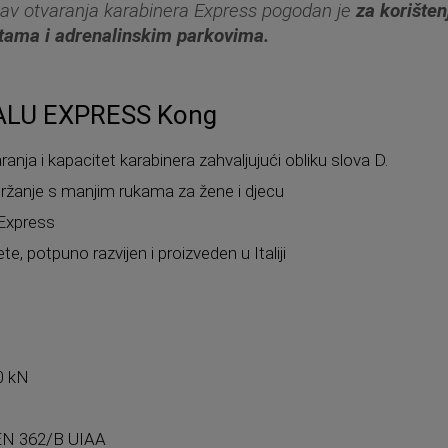
av otvaranja karabinera Express pogodan je
za korišten
tama i adrenalinskim parkovima.
 ALU EXPRESS Kong
anja i kapacitet karabinera zahvaljujući obliku slova D.
 držanje s manjim rukama za žene i djecu
 Express
te, potpuno razvijen i proizveden u Italiji
0 kN
 EN 362/B UIAA