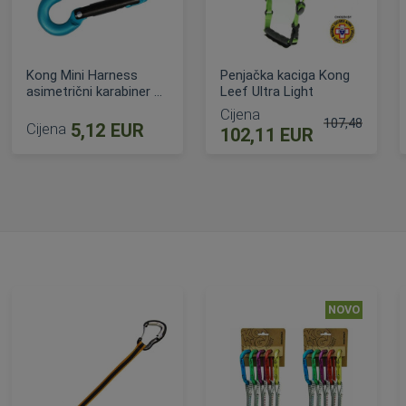
Kong Mini Harness
Penjačka kaciga Kong
asimetrični karabiner za
Leef Ultra Light
opremu
Cijena
107,48 EUR
Cijena
5,12 EUR
102,11 EUR
Standardna ci
DODAJ U KOŠARICU
DODAJ U KOŠARICU
NOVO