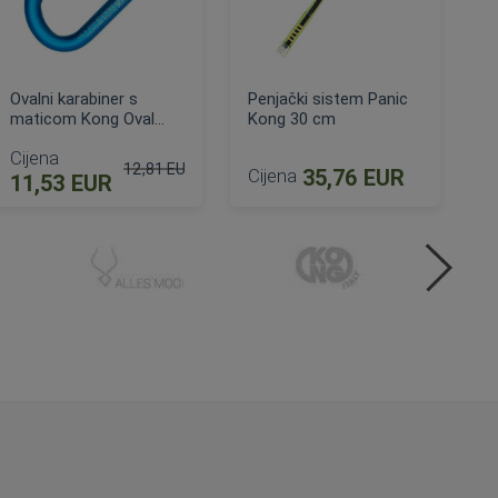
Ovalni karabiner s
Penjački sistem Panic
maticom Kong Oval
Kong 30 cm
Classic
Cijena
12,81 EUR
Cijena
35,76 EUR
11,53 EUR
Standardna cijena
DODAJ U KOŠARICU
DODAJ U KOŠARICU