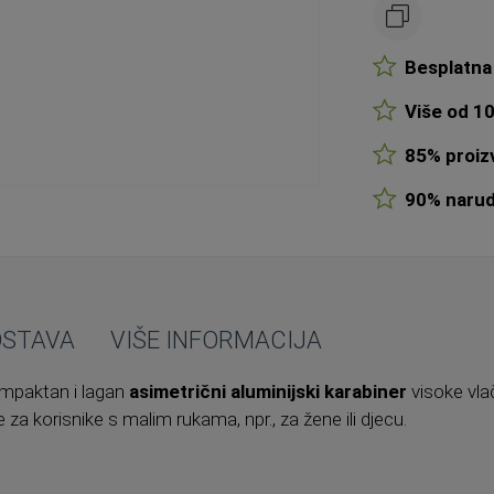
Besplatna 
Više od 10
85% proizv
90% narudž
OSTAVA
VIŠE INFORMACIJA
mpaktan i lagan
asimetrični aluminijski karabiner
visoke vla
a korisnike s malim rukama, npr., za žene ili djecu.